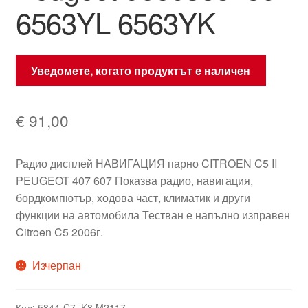
6563YL 6563YK
Уведомете, когато продуктът е наличен
€
91,00
Радио дисплей НАВИГАЦИЯ парно CITROEN C5 II
PEUGEOT 407 607 Показва радио, навигация,
бордкомпютър, ходова част, климатик и други
функции на автомобила Тестван е напълно изправен
Citroen C5 2006г.
Изчерпан
Код:
5844-C7_K8 M2117