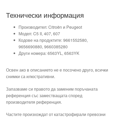
Технически информация
Производител: Citroën и Peugeot
Модел: C5 II, 407, 607
Кодове на продуктите: 9661552580,
9656690880, 9660385280
Други номера: 6563YL, 6563YK
Освен ако в описанието не е посочено друго, всички
снимки са илюстративни.
Запазваме си правото да заменим поръчаната
референция със заместващата според
производителя референция.
Частите произхождат от катастрофирали превозни