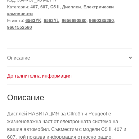
Категории:
407
,
607
,
C5 II
,
Дисплеи
,
Електрически
компоненти
Етикети:
6563YK
,
6563YL
,
9656690880
,
9660385280
,
9661552580
Описание
Допълнителна информация
Описание
Дисплей НАВИГАЦИЯ за Citroën и Peugeot е
жизненоважна част от електронната система на
вашия автомобил. Съвместим с модели C5 II, 407 и
607, той показва информация относно радио,