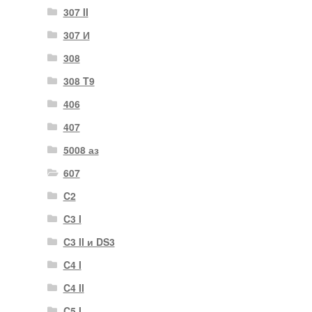
307 II
307 И
308
308 T9
406
407
5008 аз
607
C2
C3 I
C3 II и DS3
C4 I
C4 II
C5 I