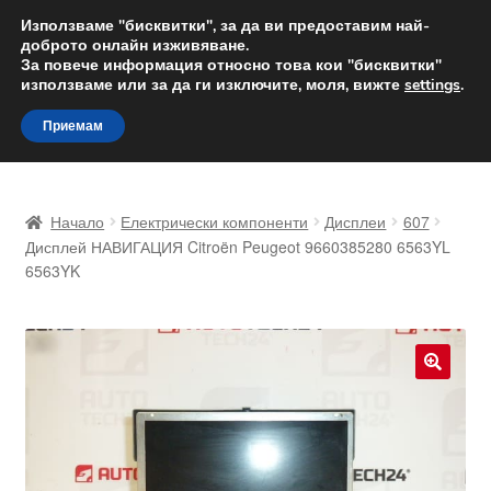
ДОСТАВКА от 12 лв.
Използваме "бисквитки", за да ви предоставим най-
доброто онлайн изживяване.
Доставка по целия свят
За повече информация относно това кои "бисквитки"
използваме или за да ги изключите, моля, вижте
settings
.
Skip
Skip
Menu
Приемам
to
to
navigation
content
Начало
Начало
Електрически компоненти
Дисплеи
607
Доставка по целия свят
Дисплей НАВИГАЦИЯ Citroën Peugeot 9660385280 6563YL
6563YK
Жалби
За нас
🔍
Количка
Контакт