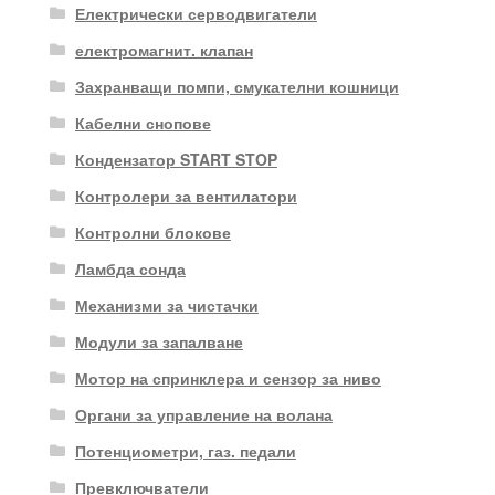
Електрически серводвигатели
електромагнит. клапан
Захранващи помпи, смукателни кошници
Кабелни снопове
Кондензатор START STOP
Контролери за вентилатори
Контролни блокове
Ламбда сонда
Механизми за чистачки
Модули за запалване
Мотор на спринклера и сензор за ниво
Органи за управление на волана
Потенциометри, газ. педали
Превключватели