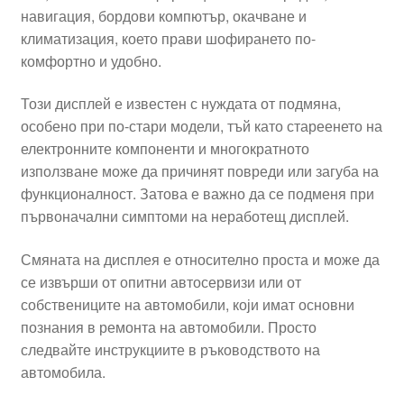
навигация, бордови компютър, окачване и
климатизация, което прави шофирането по-
комфортно и удобно.
Този дисплей е известен с нуждата от подмяна,
особено при по-стари модели, тъй като стареенето на
електронните компоненти и многократното
използване може да причинят повреди или загуба на
функционалност. Затова е важно да се подменя при
първоначални симптоми на неработещ дисплей.
Смяната на дисплея е относително проста и може да
се извърши от опитни автосервизи или от
собствениците на автомобили, који имат основни
познания в ремонта на автомобили. Просто
следвайте инструкциите в ръководството на
автомобила.