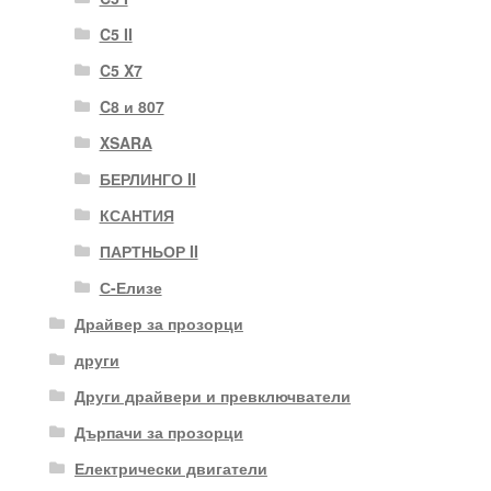
C5 II
C5 X7
C8 и 807
XSARA
БЕРЛИНГО II
КСАНТИЯ
ПАРТНЬОР II
С-Елизе
Драйвер за прозорци
други
Други драйвери и превключватели
Дърпачи за прозорци
Електрически двигатели