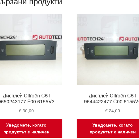
ързани продукти
Дисплей Citroën C5 I
Дисплей Citroën C5 I
9650243177 F00 6155V3
9644422477 C00 6155V
€
30,00
€
24,00
Уведомете, когато
Уведомете, когато
продуктът е наличен
продуктът е наличен