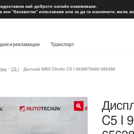
2 лв.
Доста
предоставим най-доброто онлайн изживяване.
 кои "бисквитки" използваме или за да ги изключите, моля, 
ане и рекламации
Транспорт
 нас
Количка
Контакт
Моята сметка
Плащанията
леи
C5 I
Дисплей NAVI Citroën C5 I 9638879480 656388
словия
Процедура за рекламации
Разгледайте
Транспорт
Диспл
C5 I 
🔍