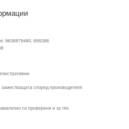
ормации
те: 9638879480, 656388
88
 илюстративни.
 заместващата според производителя
имателно са проверени и за тях