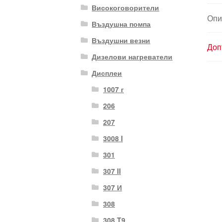
Високоговорители
Опи
Въздушна помпа
Въздушни везни
Доп
Дизелови нагреватели
Дисплеи
1007 г
206
207
3008 I
301
307 II
307 И
308
308 T9