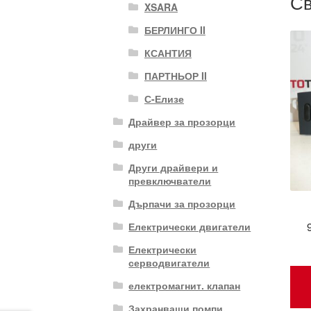
Св
XSARA
БЕРЛИНГО II
КСАНТИЯ
ПАРТНЬОР II
С-Елизе
Драйвер за прозорци
други
Други драйвери и
превключватели
Дърпачи за прозорци
Електрически двигатели
Електрически
серводвигатели
електромагнит. клапан
Захранващи помпи,