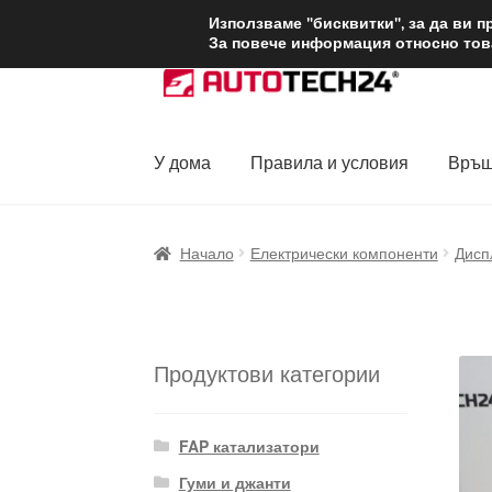
ДОСТАВКА от 1
Използваме "бисквитки", за да ви 
За повече информация относно това
Skip
Skip
to
to
navigation
content
У дома
Правила и условия
Връщ
Начало
Доставка по целия свят
Жалби
За
Начало
Електрически компоненти
Дисп
Политика за поверителност
Правила и у
Продуктови категории
FAP катализатори
Гуми и джанти