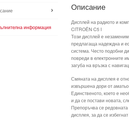
Описание
сание
Дисплей на радиото и ком
ълнителна информация
CITROËN C5 I
Този дисплей е незаменима
предлагаща надеждна и е
система. Често подобни д
повреди в електронните и
загуба на връзка с навига
Смяната на дисплея е отн
извършена дори от аматьор
Единственото, което е нео
и да се постави новата, с
Препоръчва се редовната 
дисплея, за да се избегна