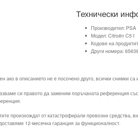
Технически инф
Производител: PSA
Модел: Citroën C5 I
Кодове на продукти
Други номера: 6563
ен ако в описанието не е посочено друго, всички снимки са
азваме си правото да заменим поръчаната референция със
еренция.
тите произхождат от катастрофирали превозни средства, вн
доставяме 12-месечна гаранция за функционалност.