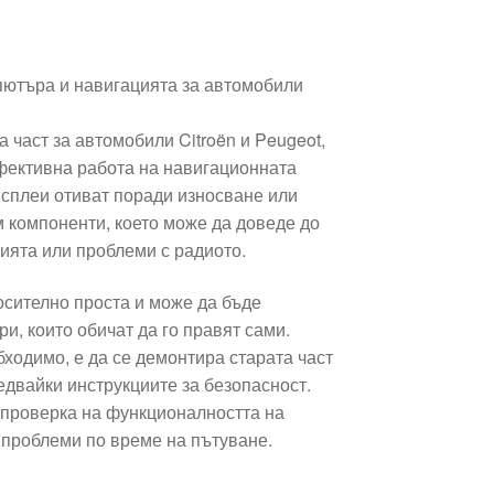
пютъра и навигацията за автомобили
 част за автомобили Citroën и Peugeot,
фективна работа на навигационната
исплеи отиват поради износване или
м компоненти, което може да доведе до
цията или проблеми с радиото.
осително проста и може да бъде
и, които обичат да го правят сами.
бходимо, е да се демонтира старата част
ледвайки инструкциите за безопасност.
проверка на функционалността на
т проблеми по време на пътуване.