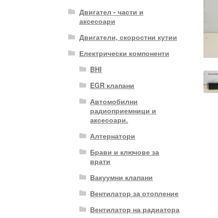
Двигател - части и
аксесоари
Двигатели, скоростни кутии
Електрически компоненти
BHI
EGR клапани
Автомобилни
радиоприемници и
аксесоари.
Алтернатори
Брави и ключове за
врати
Вакуумни клапани
Вентилатор за отопление
Вентилатор на радиатора