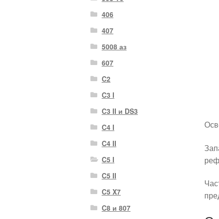
406
407
5008 аз
607
C2
C3 I
C3 II и DS3
Осв
C4 I
C4 II
Зап
реф
C5 I
C5 II
Час
C5 X7
пре
C8 и 807