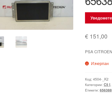
6563
Уведомете
€
151,00
PSA CITROEN
Изчерпан
Код:
4504-_K2
Категории:
C5 I
Етикети:
656388