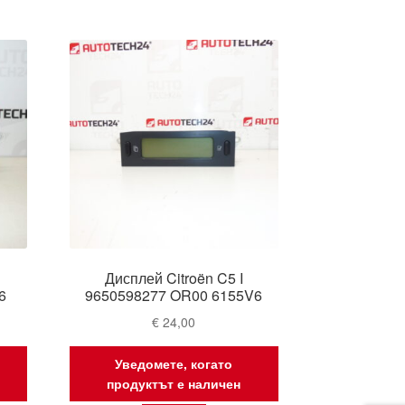
Дисплей Citroën C5 I
6
9650598277 OR00 6155V6
€
24,00
Уведомете, когато
продуктът е наличен