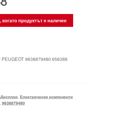
88
, когато продуктът е наличен
 PEUGEOT 9638879480 656388
,
Дисплеи
,
Електрически компоненти
,
9638879480