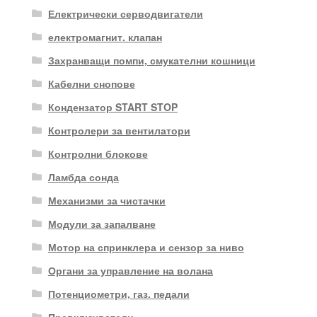
Електрически серводвигатели
електромагнит. клапан
Захранващи помпи, смукателни кошници
Кабелни снопове
Кондензатор START STOP
Контролери за вентилатори
Контролни блокове
Ламбда сонда
Механизми за чистачки
Модули за запалване
Мотор на спринклера и сензор за ниво
Органи за управление на волана
Потенциометри, газ. педали
Превключватели