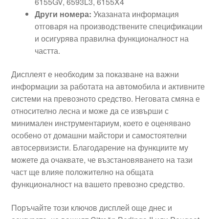
6155GV, 6593L3, 6155X4
Други номера:
Указаната информация
отговаря на производствените спецификации
и осигурява правилна функционалност на
частта.
Дисплеят е необходим за показване на важни
информации за работата на автомобила и активните
системи на превозното средство. Неговата смяна е
относително лесна и може да се извърши с
минимален инструментариум, което е оценявано
особено от домашни майстори и самостоятелни
автосервизисти. Благодарение на функциите му
можете да очаквате, че възстановяването на тази
част ще влияе положително на общата
функционалност на вашето превозно средство.
Поръчайте този ключов дисплей още днес и