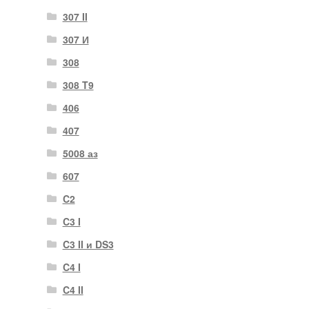
307 II
307 И
308
308 T9
406
407
5008 аз
607
C2
C3 I
C3 II и DS3
C4 I
C4 II