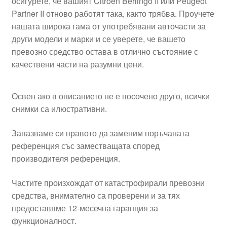
осигурете, че вашият Citroën Berlingo II или Peugeot
Partner II отново работят така, както трябва. Проучете
нашата широка гама от употребявани авточасти за
други модели и марки и се уверете, че вашето
превозно средство остава в отлично състояние с
качествени части на разумни цени.
Освен ако в описанието не е посочено друго, всички
снимки са илюстративни.
Запазваме си правото да заменим поръчаната
референция със заместващата според
производителя референция.
Частите произхождат от катастрофирали превозни
средства, внимателно са проверени и за тях
предоставяме 12-месечна гаранция за
функционалност.