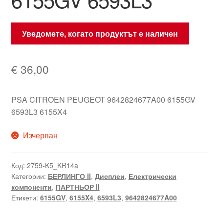
Уведомете, когато продуктът е наличен
€
36,00
PSA CITROEN PEUGEOT 9642824677A00 6155GV
6593L3 6155X4
Изчерпан
Код:
2759-K5_KR14a
Категории:
БЕРЛИНГО II
,
Дисплеи
,
Електрически
компоненти
,
ПАРТНЬОР II
Етикети:
6155GV
,
6155X4
,
6593L3
,
9642824677A00