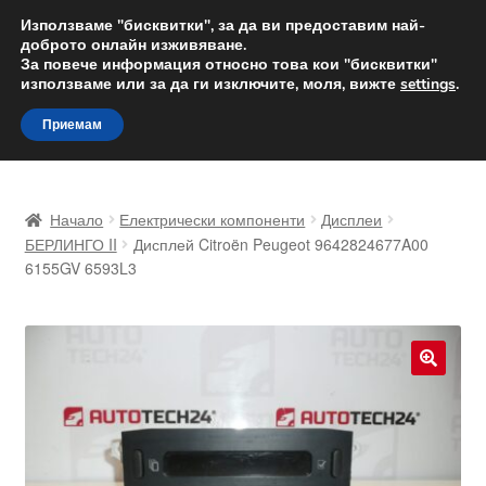
ДОСТАВКА от 12 лв.
Използваме "бисквитки", за да ви предоставим най-
доброто онлайн изживяване.
Доставка по целия свят
За повече информация относно това кои "бисквитки"
използваме или за да ги изключите, моля, вижте
settings
.
Skip
Skip
Menu
Приемам
to
to
navigation
content
Начало
Начало
Електрически компоненти
Дисплеи
Доставка по целия свят
БЕРЛИНГО II
Дисплей Citroën Peugeot 9642824677A00
6155GV 6593L3
Жалби
За нас
🔍
Количка
Контакт