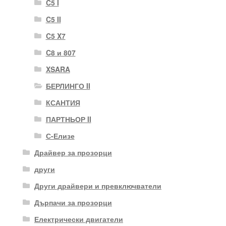
C5 I
C5 II
C5 X7
C8 и 807
XSARA
БЕРЛИНГО II
КСАНТИЯ
ПАРТНЬОР II
С-Елизе
Драйвер за прозорци
други
Други драйвери и превключватели
Дърпачи за прозорци
Електрически двигатели