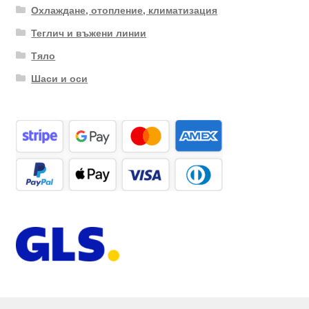
Охлаждане, отопление, климатизация
Теглич и въжени линии
Тяло
Шаси и оси