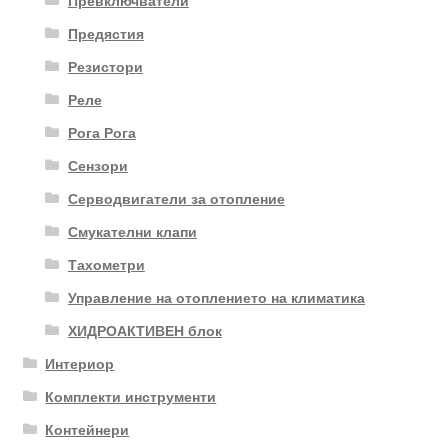
Предястия
Резистори
Реле
Рога Рога
Сензори
Серводвигатели за отопление
Смукателни клапи
Тахометри
Управление на отоплението на климатика
ХИДРОАКТИВЕН блок
Интериор
Комплекти инструменти
Контейнери