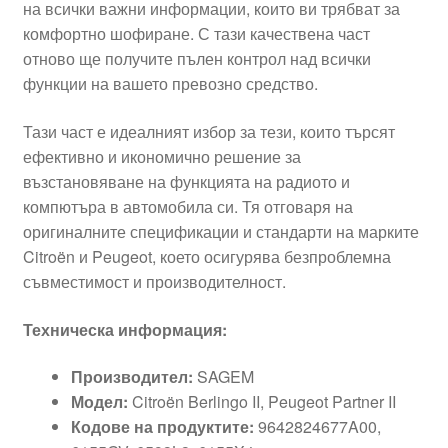
на всички важни информации, които ви трябват за
комфортно шофиране. С тази качествена част
отново ще получите пълен контрол над всички
функции на вашето превозно средство.
Тази част е идеалният избор за тези, които търсят
ефективно и икономично решение за
възстановяване на функцията на радиото и
компютъра в автомобила си. Тя отговаря на
оригиналните спецификации и стандарти на марките
Citroën и Peugeot, което осигурява безпроблемна
съвместимост и производителност.
Техническа информация:
Производител:
SAGEM
Модел:
Citroën Berlingo II, Peugeot Partner II
Кодове на продуктите:
9642824677A00,