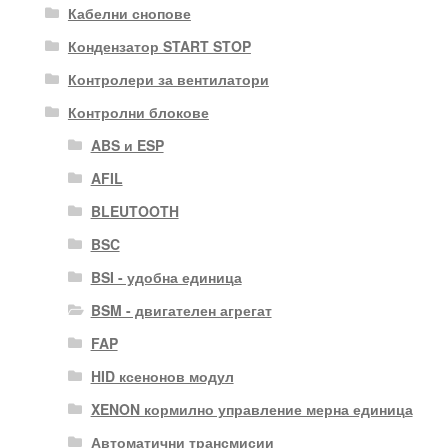
Кабелни снопове
Кондензатор START STOP
Контролери за вентилатори
Контролни блокове
ABS и ESP
AFIL
BLEUTOOTH
BSC
BSI - удобна единица
BSM - двигателен агрегат
FAP
HID ксенонов модул
XENON кормилно управление мерна единица
Автоматични трансмисии