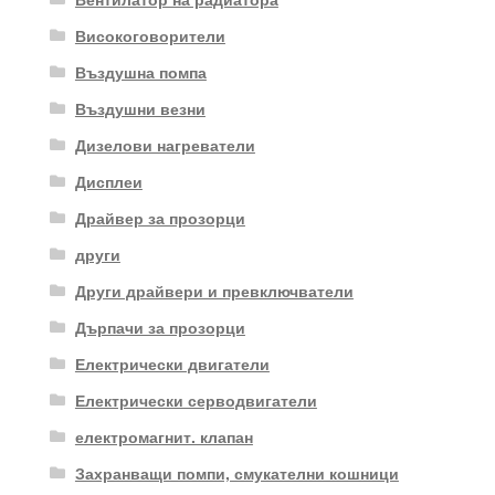
Високоговорители
Въздушна помпа
Въздушни везни
Дизелови нагреватели
Дисплеи
Драйвер за прозорци
други
Други драйвери и превключватели
Дърпачи за прозорци
Електрически двигатели
Електрически серводвигатели
електромагнит. клапан
Захранващи помпи, смукателни кошници