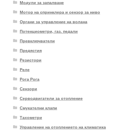
Модули за запалване
Мотор на спринклера и сензор за ниво
Органи за управление на волана
Потенциометри, газ. педали
Превключватели
Предястия
Резистори
Реле
Рога Рога
Сензори
Серводвигатели за отопление
Смукателни клапи
Тахометри
Управление на отоплението на климатика