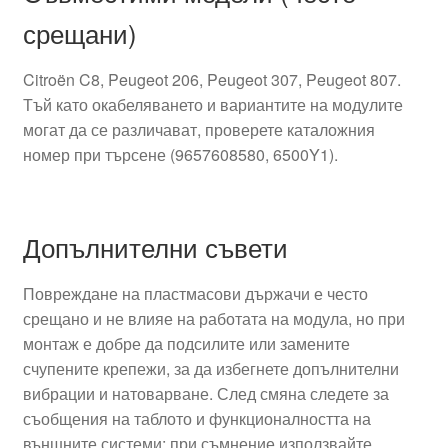
срещани)
Citroën C8, Peugeot 206, Peugeot 307, Peugeot 807.
Тъй като окабеляването и вариантите на модулите
могат да се различават, проверете каталожния
номер при търсене (9657608580, 6500Y1).
Допълнителни съвети
Повреждане на пластмасови държачи е често
срещано и не влияе на работата на модула, но при
монтаж е добре да подсилите или замените
счупените крепежи, за да избегнете допълнителни
вибрации и натоварване. След смяна следете за
съобщения на таблото и функционалността на
външните системи; при съмнение използвайте