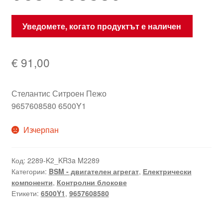
Уведомете, когато продуктът е наличен
€
91,00
Стелантис Ситроен Пежо
9657608580 6500Y1
Изчерпан
Код:
2289-K2_KR3a M2289
Категории:
BSM - двигателен агрегат
,
Електрически
компоненти
,
Контролни блокове
Етикети:
6500Y1
,
9657608580