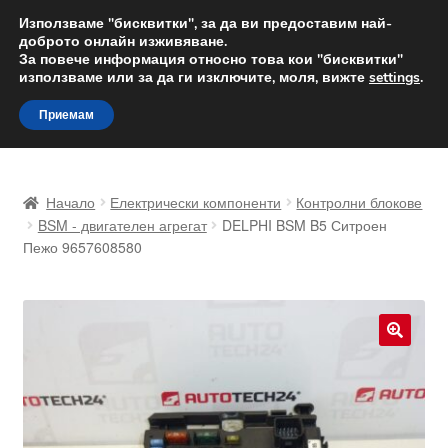
ДОСТАВКА от 12 лв.
Използваме "бисквитки", за да ви предоставим най-
доброто онлайн изживяване.
Доставка по целия свят
За повече информация относно това кои "бисквитки"
използваме или за да ги изключите, моля, вижте
settings
.
Skip
Skip
Menu
Приемам
to
to
navigation
content
Начало
Начало
Електрически компоненти
Контролни блокове
Доставка по целия свят
BSM - двигателен агрегат
DELPHI BSM B5 Ситроен
Пежо 9657608580
Жалби
За нас
🔍
Количка
Контакт