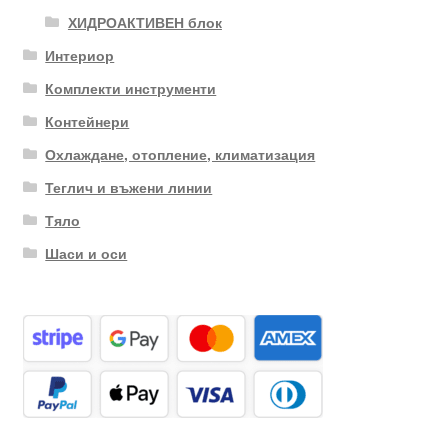
ХИДРОАКТИВЕН блок
Интериор
Комплекти инструменти
Контейнери
Охлаждане, отопление, климатизация
Теглич и въжени линии
Тяло
Шаси и оси