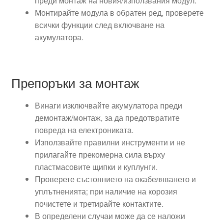
преди монтаж на новия/използвания модул.
Монтирайте модула в обратен ред, проверете
всички функции след включване на
акумулатора.
Препоръки за монтаж
Винаги изключвайте акумулатора преди
демонтаж/монтаж, за да предотвратите
повреда на електрониката.
Използвайте правилни инструменти и не
прилагайте прекомерна сила върху
пластмасовите щипки и куплунги.
Проверете състоянието на окабеляването и
уплътненията; при наличие на корозия
почистете и третирайте контактите.
В определени случаи може да се наложи