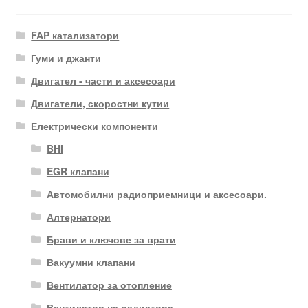
FAP катализатори
Гуми и джанти
Двигател - части и аксесоари
Двигатели, скоростни кутии
Електрически компоненти
BHI
EGR клапани
Автомобилни радиоприемници и аксесоари.
Алтернатори
Брави и ключове за врати
Вакуумни клапани
Вентилатор за отопление
Вентилатор на радиатора