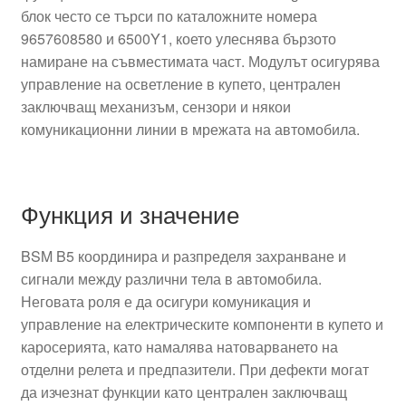
блок често се търси по каталожните номера
9657608580 и 6500Y1, което улеснява бързото
намиране на съвместимата част. Модулът осигурява
управление на осветление в купето, централен
заключващ механизъм, сензори и някои
комуникационни линии в мрежата на автомобила.
Функция и значение
BSM B5 координира и разпределя захранване и
сигнали между различни тела в автомобила.
Неговата роля е да осигури комуникация и
управление на електрическите компоненти в купето и
каросерията, като намалява натоварването на
отделни релета и предпазители. При дефекти могат
да изчезнат функции като централен заключващ