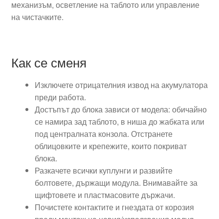
механизъм, осветление на таблото или управление
на чистачките.
Как се сменя
Изключете отрицателния извод на акумулатора
преди работа.
Достъпът до блока зависи от модела: обичайно
се намира зад таблото, в ниша до жабката или
под централната конзола. Отстранете
облицовките и крепежите, които покриват
блока.
Разкачете всички куплунги и развийте
болтовете, държащи модула. Внимавайте за
щифтовете и пластмасовите държачи.
Почистете контактите и гнездата от корозия