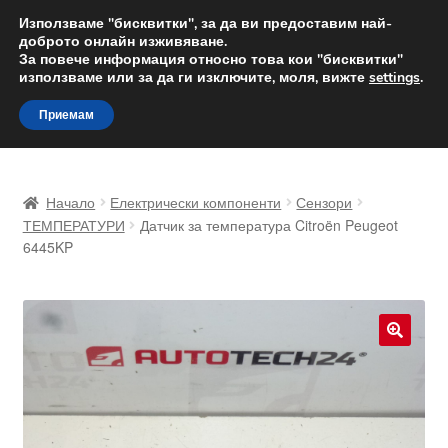
ДОСТАВКА от 12 лв.
Използваме "бисквитки", за да ви предоставим най-
доброто онлайн изживяване.
Доставка по целия свят
За повече информация относно това кои "бисквитки"
използваме или за да ги изключите, моля, вижте
settings
.
Skip
Skip
Menu
Приемам
to
to
navigation
content
Начало
Начало
Електрически компоненти
Сензори
Доставка по целия свят
ТЕМПЕРАТУРИ
Датчик за температура Citroën Peugeot
6445KP
Жалби
За нас
🔍
Количка
Контакт