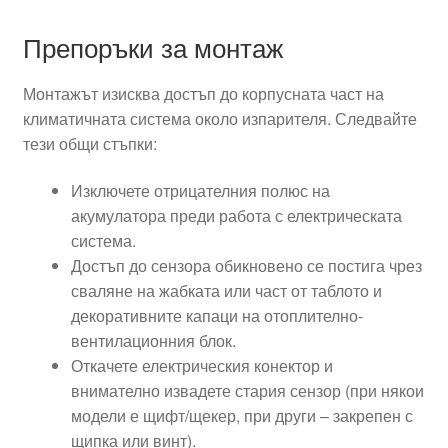
Препоръки за монтаж
Монтажът изисква достъп до корпусната част на
климатичната система около изпарителя. Следвайте
тези общи стъпки:
Изключете отрицателния полюс на
акумулатора преди работа с електрическата
система.
Достъп до сензора обикновено се постига чрез
сваляне на жабката или част от таблото и
декоративните капаци на отоплително-
вентилационния блок.
Откачете електрическия конектор и
внимателно извадете стария сензор (при някои
модели е щифт/щекер, при други – закрепен с
щипка или винт).