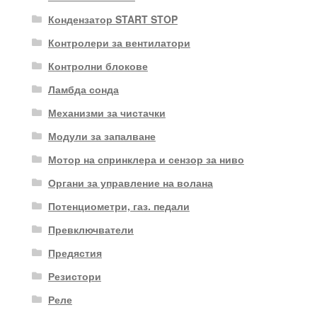
Кондензатор START STOP
Контролери за вентилатори
Контролни блокове
Ламбда сонда
Механизми за чистачки
Модули за запалване
Мотор на спринклера и сензор за ниво
Органи за управление на волана
Потенциометри, газ. педали
Превключватели
Предястия
Резистори
Реле