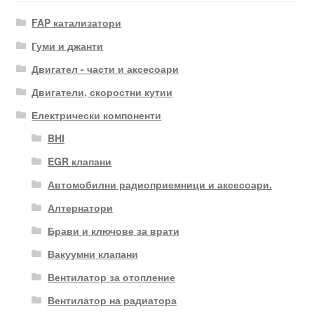
FAP катализатори
Гуми и джанти
Двигател - части и аксесоари
Двигатели, скоростни кутии
Електрически компоненти
BHI
EGR клапани
Автомобилни радиоприемници и аксесоари.
Алтернатори
Брави и ключове за врати
Вакуумни клапани
Вентилатор за отопление
Вентилатор на радиатора