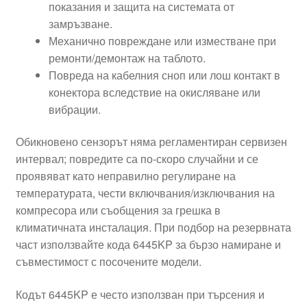
показания и защита на системата от
замръзване.
Механично повреждане или изместване при
ремонти/демонтаж на таблото.
Повреда на кабелния сноп или лош контакт в
конектора вследствие на окисляване или
вибрации.
Обикновено сензорът няма регламентиран сервизен
интервал; повредите са по-скоро случайни и се
проявяват като неправилно регулиране на
температурата, чести включвания/изключвания на
компресора или съобщения за грешка в
климатичната инсталация. При подбор на резервната
част използвайте кода 6445KP за бързо намиране и
съвместимост с посочените модели.
Кодът 6445KP е често използван при търсения и