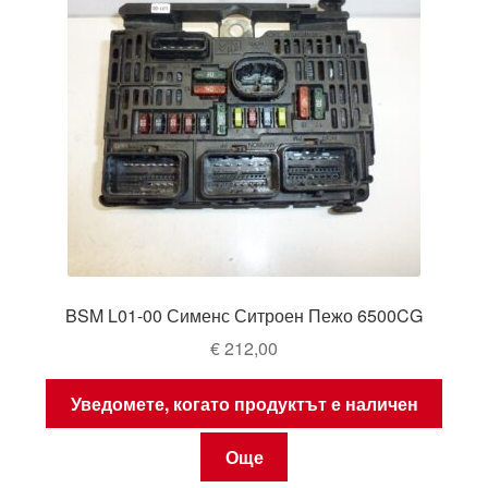
BSM L01-00 Сименс Ситроен Пежо 6500CG
€
212,00
Уведомете, когато продуктът е наличен
Още