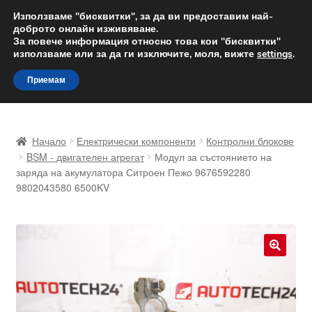
ДОСТАВКА от 12 лв.
Използваме "бисквитки", за да ви предоставим най-
доброто онлайн изживяване.
Доставка по целия свят
За повече информация относно това кои "бисквитки"
използваме или за да ги изключите, моля, вижте
settings
.
Skip
Skip
Menu
Приемам
to
to
navigation
content
Начало
Начало
Електрически компоненти
Контролни блокове
Доставка по целия свят
BSM - двигателен агрегат
Модул за състоянието на
заряда на акумулатора Ситроен Пежо 9676592280
9802043580 6500KV
Жалби
За нас
Количка
🔍
Контакт