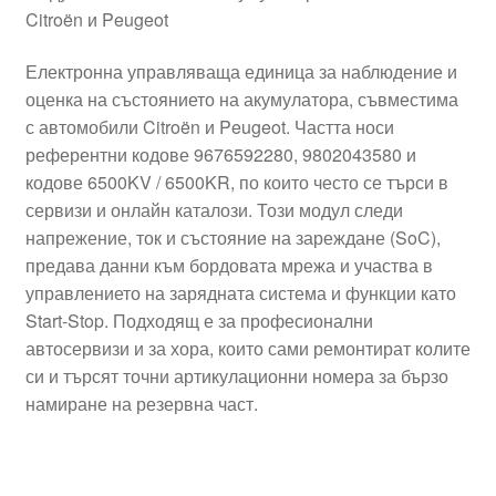
Citroën и Peugeot
Електронна управляваща единица за наблюдение и
оценка на състоянието на акумулатора, съвместима
с автомобили Citroën и Peugeot. Частта носи
референтни кодове 9676592280, 9802043580 и
кодове 6500KV / 6500KR, по които често се търси в
сервизи и онлайн каталози. Този модул следи
напрежение, ток и състояние на зареждане (SoC),
предава данни към бордовата мрежа и участва в
управлението на зарядната система и функции като
Start-Stop. Подходящ е за професионални
автосервизи и за хора, които сами ремонтират колите
си и търсят точни артикулационни номера за бързо
намиране на резервна част.