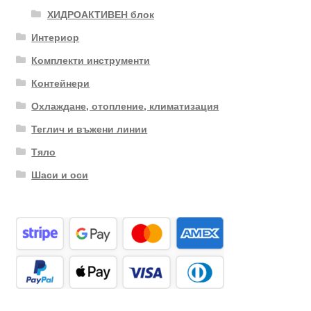
ХИДРОАКТИВЕН блок
Интериор
Комплекти инструменти
Контейнери
Охлаждане, отопление, климатизация
Теглич и въжени линии
Тяло
Шаси и оси