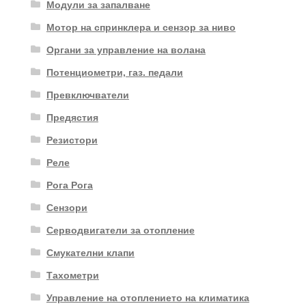
Модули за запалване
Мотор на спринклера и сензор за ниво
Органи за управление на волана
Потенциометри, газ. педали
Превключватели
Предястия
Резистори
Реле
Рога Рога
Сензори
Серводвигатели за отопление
Смукателни клапи
Тахометри
Управление на отоплението на климатика