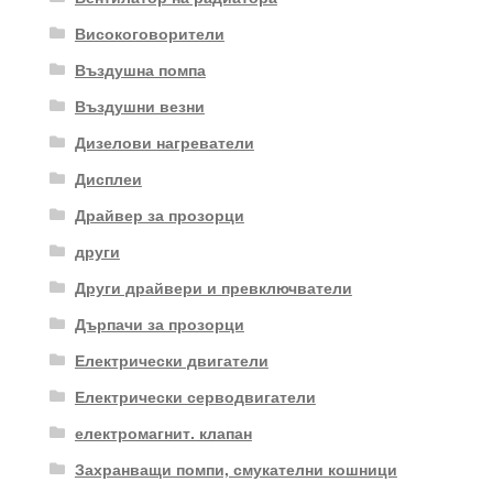
Високоговорители
Въздушна помпа
Въздушни везни
Дизелови нагреватели
Дисплеи
Драйвер за прозорци
други
Други драйвери и превключватели
Дърпачи за прозорци
Електрически двигатели
Електрически серводвигатели
електромагнит. клапан
Захранващи помпи, смукателни кошници