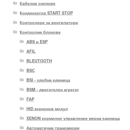
Кабелни снопове
Кондензатор START STOP
Контролери за вентилатори
Контролни блокове
ABS и ESP
AFIL
BLEUTOOTH
BSC
BSI - удобна единица
BSM - двигателен агрегат
FAP
HID ксенонов модул
XENON кормилно управление мерна единица
Автоматични трансмисии