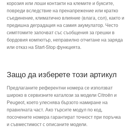
корозия или лоши контакти на клемите и буксите,
повреди вследствие на пренапрежение или кратко
съединение, климатично влияние (влага, сол), както и
предишна деградация на самия акумулатор. Често
симптомите започват със съобщения за грешки в
бордовия компютър, неправилно отчитане на заряда
или отказ на Start-Stop функцията.
Защо да изберете този артикул
Предлаганите референтни номера се използват
широко в сервизните каталози за модели Citroën и
Peugeot, което улеснява бързото намиране на
правилната част. Ако търсите модул по код,
посочените номера гарантират точност при поръчка
и съвместимост с описаните модели.