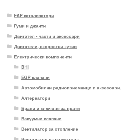
FAP катализатори
Гуми и джанти
Двигател - части и аксесоари
Двигатели, скоростни кутии
Електрически компоненти
BHI
EGR клапани
Автомобилни радиоприемници и аксесоари.
Алтернатори
Брави и ключове за врати
Вакуумни клапани
Вентилатор за отопление
Вентилатор на радиатора