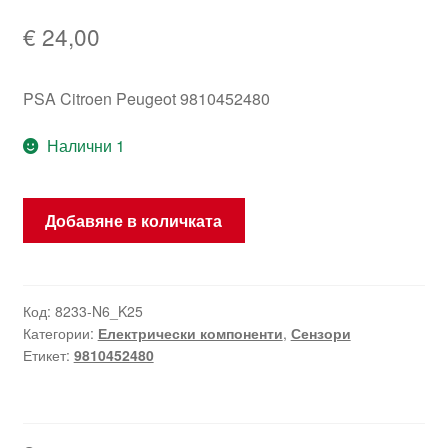
€
24,00
PSA Citroen Peugeot 9810452480
Налични 1
количество
Добавяне в количката
за
Датчик
за
ускорение
Код:
8233-N6_K25
Категории:
Електрически компоненти
,
Сензори
Citroën
Етикет:
9810452480
Peugeot
DS
9810452480