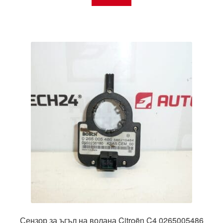
Сензор за ъгъл на волана Citroën C4 0265005486