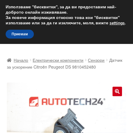
ДОСТАВКА от 12 лв.
Използваме "бисквитки", за да ви предоставим най-
доброто онлайн изживяване.
Доставка по целия свят
За повече информация относно това кои "бисквитки"
използваме или за да ги изключите, моля, вижте
settings
.
Skip
Skip
Menu
Приемам
to
to
navigation
content
Начало
Начало
Електрически компоненти
Сензори
Датчик
Доставка по целия свят
за ускорение Citroën Peugeot DS 9810452480
Жалби
За нас
🔍
Количка
Контакт