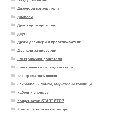
Дизелови нагреватели
Дисплеи
Драйвер за прозорци
други
Други драйвери и превключватели
Дърпачи за прозорци
Електрически двигатели
Електрически серводвигатели
електромагнит. клапан
Захранващи помпи, смукателни кошници
Кабелни снопове
Кондензатор START STOP
Контролери за вентилатори