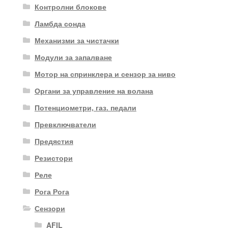
Контролни блокове
Ламбда сонда
Механизми за чистачки
Модули за запалване
Мотор на спринклера и сензор за ниво
Органи за управление на волана
Потенциометри, газ. педали
Превключватели
Предястия
Резистори
Реле
Рога Рога
Сензори
AFIL