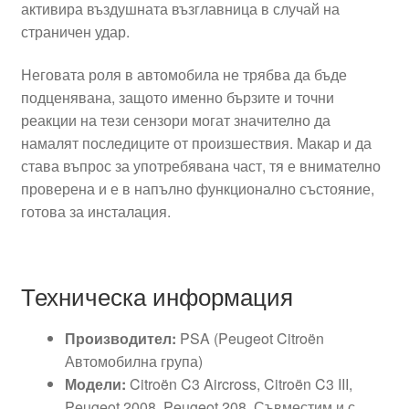
активира въздушната възглавница в случай на
страничен удар.
Неговата роля в автомобила не трябва да бъде
подценявана, защото именно бързите и точни
реакции на тези сензори могат значително да
намалят последиците от произшествия. Макар и да
става въпрос за употребявана част, тя е внимателно
проверена и е в напълно функционално състояние,
готова за инсталация.
Техническа информация
Производител:
PSA (Peugeot Citroën
Автомобилна група)
Модели:
Citroën C3 Aircross, Citroën C3 III,
Peugeot 2008, Peugeot 208. Съвместим и с