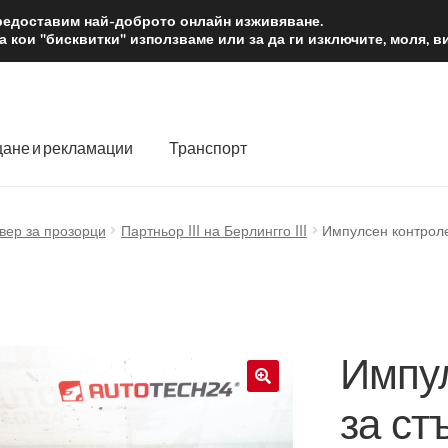
2 лв.
Доста
предоставим най-доброто онлайн изживяване.
 кои "бисквитки" използваме или за да ги изключите, моля, 
ане и рекламации
Транспорт
 нас
Количка
Контакт
Моята сметка
Плащанията
вер за прозорци
Партньор III на Берлингго III
Импулсен контроле
словия
Процедура за рекламации
Разгледайте
Транспорт
Импул
за ст
🔍