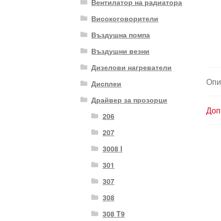
Вентилатор на радиатора
Високоговорители
Въздушна помпа
Въздушни везни
Дизелови нагреватели
Опи
Дисплеи
Драйвер за прозорци
Доп
206
207
3008 I
301
307
308
308 T9