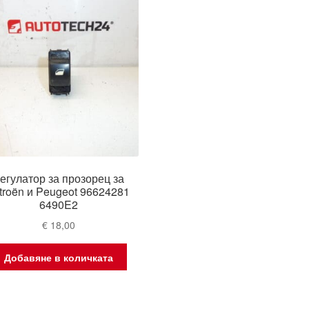
егулатор за прозорец за
troën и Peugeot 96624281
6490E2
€
18,00
Добавяне в количката