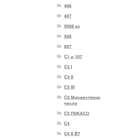
406
407
5008 аз
508
607
C1 и 107
C3 I
C3 II
C3 III
C3 Множествено
число
C3 ПИКАСО
C4
C4 II B7