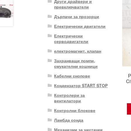
Други драйвери и
превключватели
Дърпачи за прозорци
Електрически двигатели
Електрически
серводвигатели
електромагнит. клапан
Захранващи помпи,
смукателни кошници
Р
Кабелни снопове
Ci
Кондензатор START STOP
Контролери за
вентилатори
Контролни блокове
Ламбда сонда
Механизми за чистачки