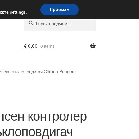
вка по целия свят
Приемам
вижте
settings
.
Търсене
Търсене
за:
€
0,00
0 items
р за стъклоповдигач Citroen Peugeot
сен контролер
ъклоповдигач