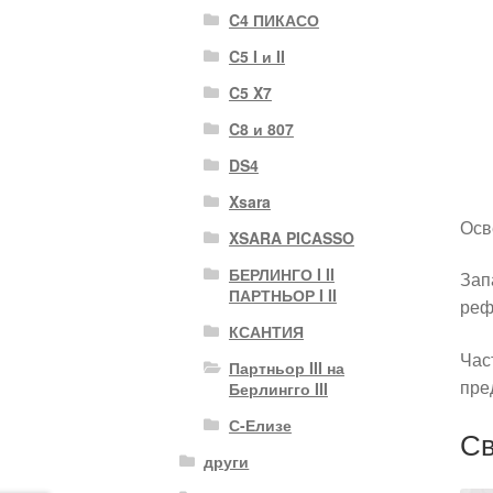
C4 ПИКАСО
C5 I и II
C5 X7
C8 и 807
DS4
Xsara
Осв
XSARA PICASSO
БЕРЛИНГО I II
Зап
ПАРТНЬОР I II
реф
КСАНТИЯ
Час
Партньор III на
пре
Берлингго III
С-Елизе
Св
други