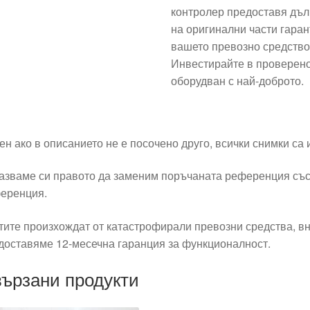
контролер предоставя дъл
на оригинални части гара
вашето превозно средство
Инвестирайте в проверен
оборудван с най-доброто.
ен ако в описанието не е посочено друго, всички снимки са
азваме си правото да заменим поръчаната референция със
еренция.
тите произхождат от катастрофирали превозни средства, вн
доставяме 12-месечна гаранция за функционалност.
ързани продукти