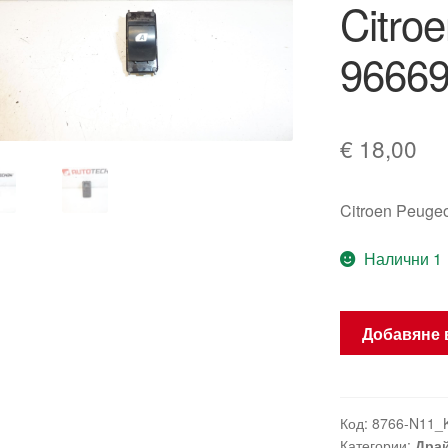
Citro
9666
€
18,00
Citroen Peuge
Налични 1
количество
Добавяне 
за
Импулсен
контролер
за
Код:
8766-N11_
Категории:
Драй
стъклоповдиг