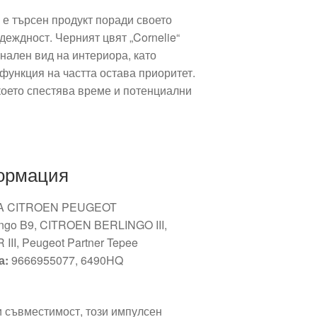
 е търсен продукт поради своето
деждност. Черният цвят „Cornelie“
нален вид на интериора, като
ункция на частта остава приоритет.
което спестява време и потенциални
ормация
A CITROEN PEUGEOT
ingo B9, CITROEN BERLINGO III,
I, Peugeot Partner Tepee
а:
9666955077, 6490HQ
и съвместимост, този импулсен