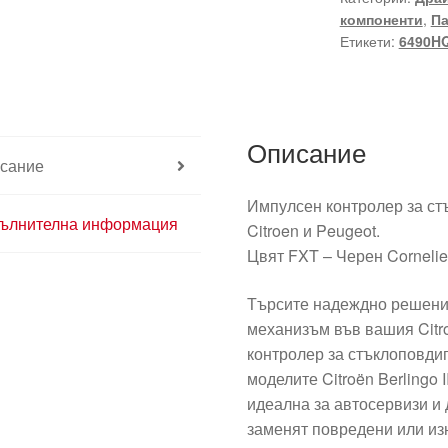
компоненти
,
Па
Citroen
Етикети:
6490H
Peugeot
9666955077
6490HQ
Описание
сание
Импулсен контролер за ст
ълнителна информация
Citroen и Peugeot.
Цвят FXT – Черен Corneli
Търсите надеждно решени
механизъм във вашия Citr
контролер за стъклоповди
моделите Citroën Berlingo II
идеална за автосервизи и 
заменят повредени или из