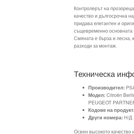
Контролерът на прозореца
качество и дългосрочна на
придава елегантен и ориги
същевременно основната ф
Смяната е бърза и лесна, 
разходи за монтаж.
Техническа инф
Производител:
PS
Модел:
Citroën Berl
PEUGEOT PARTNER II
Кодове на продукт
Други номера:
Н/Д
Освен высокото качество 