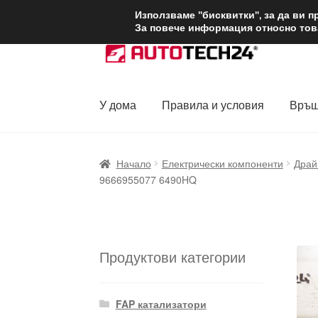
ДОСТАВКА от 1
Използваме "бисквитки", за да ви 
За повече информация относно това
Skip
Skip
to
to
navigation
content
У дома
Правила и условия
Връщ
Начало
Доставка по целия свят
Жалби
За
Начало
Електрически компоненти
Драй
9666955077 6490HQ
Политика за поверителност
Правила и у
Продуктови категории
FAP катализатори