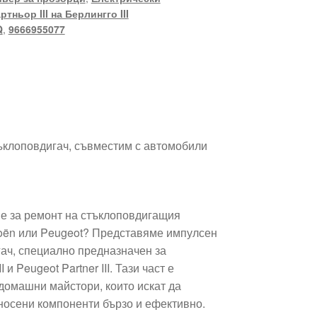
ртньор III на Берлингго III
Q
,
9666955077
ъклоповдигач, съвместим с автомобили
e
е за ремонт на стъклоповдигащия
oën или Peugeot? Представяме импулсен
гач, специално предназначен за
I и Peugeot Partner III. Тази част е
домашни майстори, които искат да
носени компоненти бързо и ефективно.