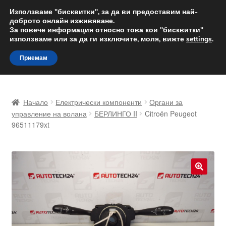
ДОСТАВКА от 12 лв.
Използваме "бисквитки", за да ви предоставим най-
доброто онлайн изживяване.
Доставка по целия свят
За повече информация относно това кои "бисквитки"
използваме или за да ги изключите, моля, вижте
settings
.
Skip
Skip
Menu
Приемам
to
to
navigation
content
Начало
Начало
Електрически компоненти
Органи за
Доставка по целия свят
управление на волана
БЕРЛИНГО II
Citroën Peugeot
96511179xt
Жалби
За нас
🔍
Количка
Контакт