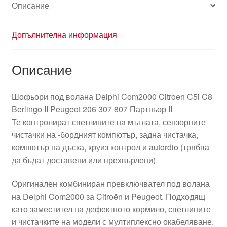
Описание
Допълнителна информация
Описание
Шофьори под волана Delphi Com2000 Citroen C5i C8
Berlingo II Peugeot 206 307 807 Партньор II
Те контролират светлините на мъглата, сензорните
чистачки на -бордният компютър, задна чистачка,
компютър на дъска, круиз контрол и autordio (трябва
да бъдат доставени или прехвърлени)
Оригинален комбиниран превключвател под волана
на Delphi Com2000 за Citroën и Peugeot. Подходящ
като заместител на дефектното кормило, светлините
и чистачките на модели с мултиплексно окабеляване.