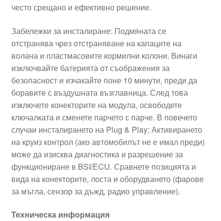
често срещано и ефективно решение.
Забележки за инсталиране: Подмяната се
отстранява чрез отстраняване на капаците на
волана и пластмасовите кормилни колони. Винаги
изключвайте батерията от съображения за
безопасност и изчакайте поне 10 минути, преди да
боравите с въздушната възглавница. След това
изключете конекторите на модула, освободете
ключалката и сменете парчето с парче. В повечето
случаи инсталирането на Plug & Play; Активирането
на круиз контрол (ако автомобилът не е имал преди)
може да изисква диагностика и разрешение за
функциониране в BSI/ECU. Сравнете позицията и
вида на конекторите, лоста и оборудването (фарове
за мъгла, сензор за дъжд, радио управление).
Техническа информация