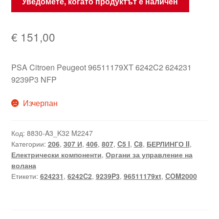
Уведомете, когато продуктът е наличен
€
151,00
PSA Citroen Peugeot 96511179XT 6242C2 624231
9239P3 NFP
Изчерпан
Код:
8830-A3_K32 M2247
Категории:
206
,
307 И
,
406
,
807
,
C5 I
,
C8
,
БЕРЛИНГО II
,
Електрически компоненти
,
Органи за управление на
волана
Етикети:
624231
,
6242C2
,
9239P3
,
96511179xt
,
COM2000