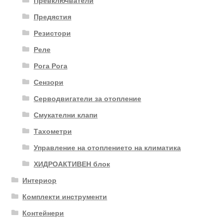
Превключватели
Предястия
Резистори
Реле
Рога Рога
Сензори
Серводвигатели за отопление
Смукателни клапи
Тахометри
Управление на отоплението на климатика
ХИДРОАКТИВЕН блок
Интериор
Комплекти инструменти
Контейнери