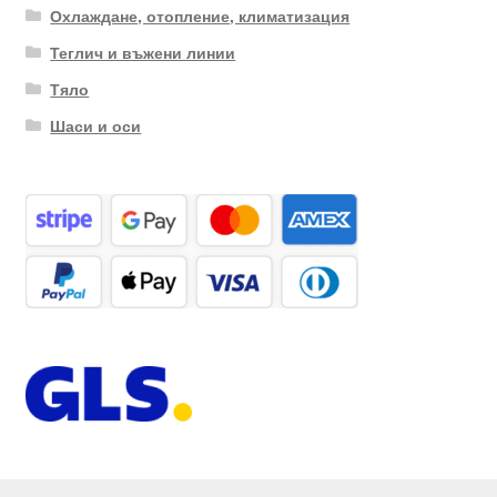
Охлаждане, отопление, климатизация
Теглич и въжени линии
Тяло
Шаси и оси