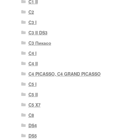
C1 II
C2
C3 I
C3 II DS3
C3 Пикасо
C4 I
C4 II
C4 PICASSO, C4 GRAND PICASSO
C5 I
C5 II
C5 X7
C8
DS4
DS5