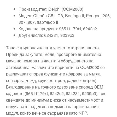
Производител: Delphi (COM2000)
Модел: Citroën C5 I, C8, Berlingo II; Peugeot 206,
307, 807, партньор II
Кодове на продукта: 96511179xt, 6242c2
Други числа: 624231, 9239p3
Това е първоначалната част от отстраняването.
Преди да закупите, моля, проверете внимателно
мача по номера на частта и оборудването на
автомобила; Различните варианти на COM2000 се
различават според функциите (фарове за мъгла,
сензор за дъжд, круиз контрол, радио контрол).
Благодарение на точното сдвояване според OEM
кодовете (96511179xt, 6242c2, 624231, 9239p3), вие
свеждате до минимум риска от несъвместимост и
получавате надеждна подмяна на оригиналния
модул, който вече се съхранява като NFP.