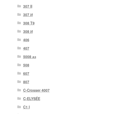
307 II
307 И
308 T9
308 И
406
407
5008 аз
508
607
807
C-Crosser 4007
C-ELYSÉE
C1 I