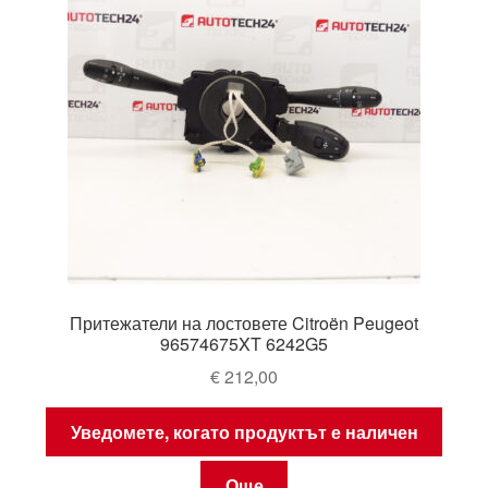
Притежатели на лостовете Citroën Peugeot
96574675XT 6242G5
€
212,00
Уведомете, когато продуктът е наличен
Още