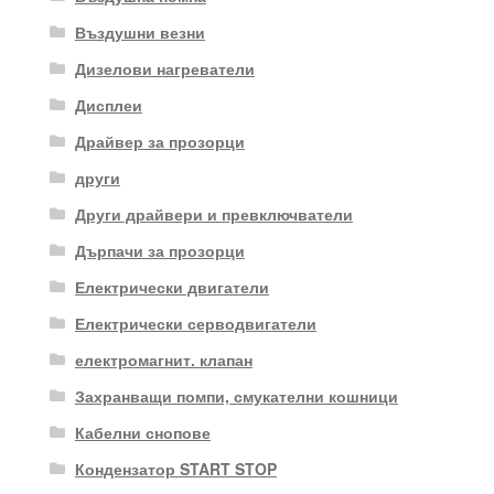
Въздушни везни
Дизелови нагреватели
Дисплеи
Драйвер за прозорци
други
Други драйвери и превключватели
Дърпачи за прозорци
Електрически двигатели
Електрически серводвигатели
електромагнит. клапан
Захранващи помпи, смукателни кошници
Кабелни снопове
Кондензатор START STOP