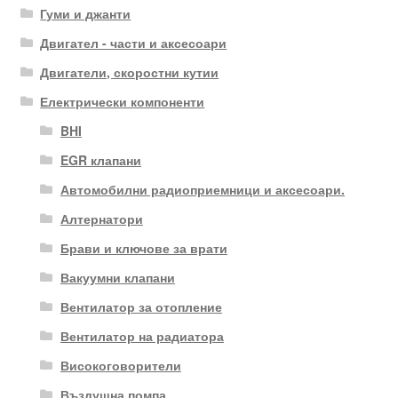
Гуми и джанти
Двигател - части и аксесоари
Двигатели, скоростни кутии
Електрически компоненти
BHI
EGR клапани
Автомобилни радиоприемници и аксесоари.
Алтернатори
Брави и ключове за врати
Вакуумни клапани
Вентилатор за отопление
Вентилатор на радиатора
Високоговорители
Въздушна помпа