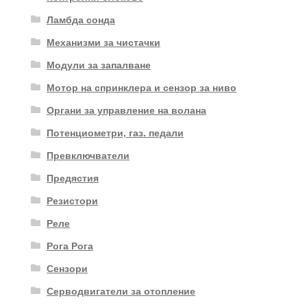
Ламбда сонда
Механизми за чистачки
Модули за запалване
Мотор на спринклера и сензор за ниво
Органи за управление на волана
Потенциометри, газ. педали
Превключватели
Предястия
Резистори
Реле
Рога Рога
Сензори
Серводвигатели за отопление