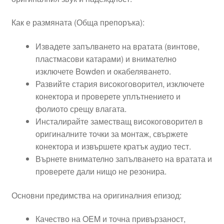
Как е размяната (Обща препоръка):
Извадете запълването на вратата (винтове,
пластмасови катарами) и внимателно
изключете Bowden и окабеляването.
Развийте стария високоговорител, изключете
конектора и проверете уплътнението и
фолиото срещу влагата.
Инсталирайте заместващ високоговорител в
оригиналните точки за монтаж, свържете
конектора и извършете кратък аудио тест.
Върнете внимателно запълването на вратата и
проверете дали нищо не резонира.
Основни предимства на оригиналния епизод:
Качество на OEM и точна привързаност,