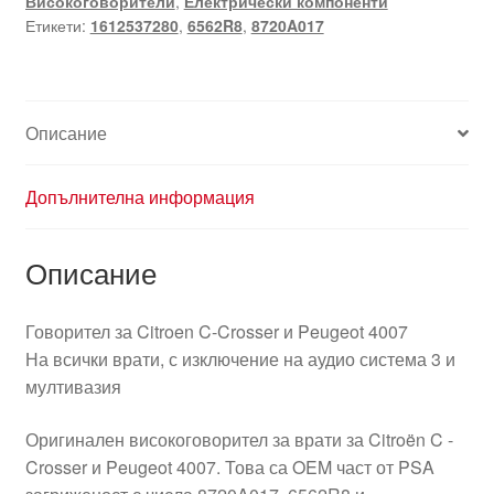
Високоговорители
,
Електрически компоненти
1612537280
Етикети:
1612537280
,
6562R8
,
8720A017
Описание
Допълнителна информация
Описание
Говорител за Citroen C-Crosser и Peugeot 4007
На всички врати, с изключение на аудио система 3 и
мултивазия
Оригинален високоговорител за врати за Citroën C -
Crosser и Peugeot 4007. Това са OEM част от PSA