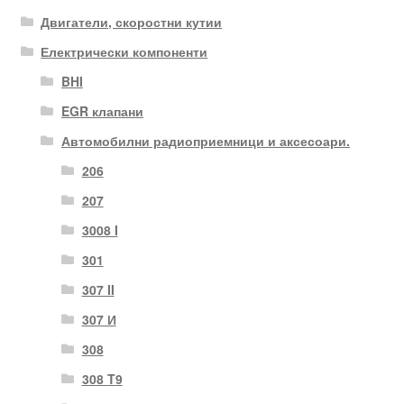
Двигатели, скоростни кутии
Електрически компоненти
BHI
EGR клапани
Автомобилни радиоприемници и аксесоари.
206
207
3008 I
301
307 II
307 И
308
308 T9