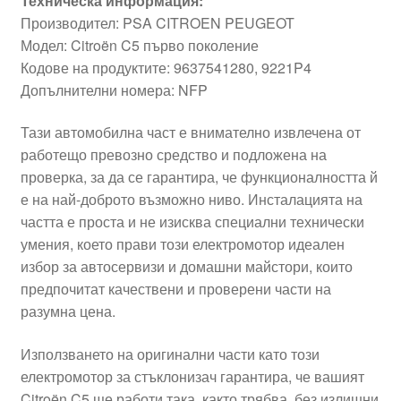
Техническа информация:
Производител: PSA CITROEN PEUGEOT
Модел: Citroën C5 първо поколение
Кодове на продуктите: 9637541280, 9221P4
Допълнителни номера: NFP
Тази автомобилна част е внимателно извлечена от
работещо превозно средство и подложена на
проверка, за да се гарантира, че функционалността й
е на най-доброто възможно ниво. Инсталацията на
частта е проста и не изисква специални технически
умения, което прави този електромотор идеален
избор за автосервизи и домашни майстори, които
предпочитат качествени и проверени части на
разумна цена.
Използването на оригинални части като този
електромотор за стъклонизач гарантира, че вашият
Citroën C5 ще работи така, както трябва, без излишни