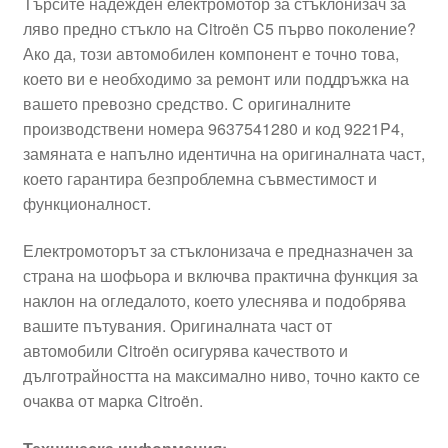
Търсите надежден електромотор за стъклонизач за
ляво предно стъкло на Citroën C5 първо поколение?
Ако да, този автомобилен компонент е точно това,
което ви е необходимо за ремонт или поддръжка на
вашето превозно средство. С оригиналните
производствени номера 9637541280 и код 9221P4,
замяната е напълно идентична на оригиналната част,
което гарантира безпроблемна съвместимост и
функционалност.
Електромоторът за стъклонизача е предназначен за
страна на шофьора и включва практична функция за
наклон на огледалото, което улеснява и подобрява
вашите пътувания. Оригиналната част от
автомобили Citroën осигурява качеството и
дълготрайността на максимално ниво, точно както се
очаква от марка Citroën.