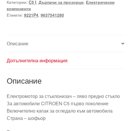
Категории:
C5 I
,
Дърпачи за прозорци
,
Електрически
за
компоненти
ляво
Етикети:
9221P4
,
9637541280
предно
стъкло
Citroën
C5
Описание
9637541280
9221P4
Допълнителна информация
Описание
Електромотор за стъклонизач – ляво предно стъкло
За автомобили CITROEN C5 първо поколение
Включително капак за огледало към автомобила
Страна – шофьор