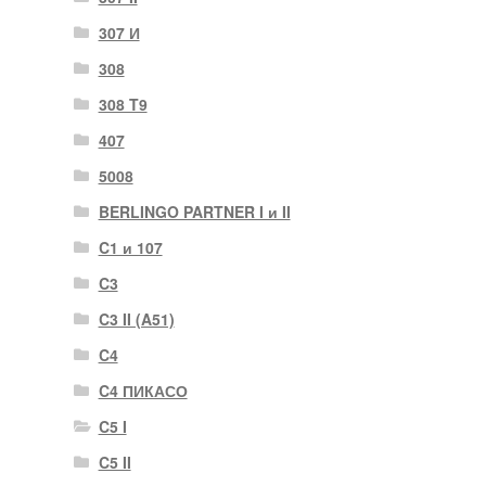
307 И
308
308 T9
407
5008
BERLINGO PARTNER I и II
C1 и 107
C3
C3 II (A51)
C4
C4 ПИКАСО
C5 I
C5 II