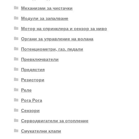
Механизми за чистачки
Модули за запалване
Мотор на спринклера и сензор за ниво
Органи за управление на волана
Потенциометри, газ. педали
Превключватели
Предястия
Резистори
Реле
Рога Рога
Сензори
Серводвигатели за отопление
Смукателни клапи