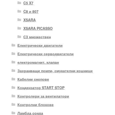
C5 X7
C8 и 807
XSARA
XSARA PICASSO
С3 множествен
Електрически двигатели
Електрически серводвигатели
електромагнит. клапан
Захранващи помпи, смукателни кошници
Кабелни снопове
Кондензатор START STOP
Контролери за вентилатори
Контролни блокове
Ламбда сонда