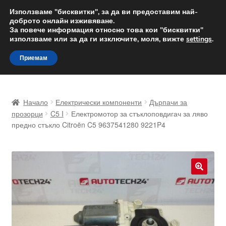
ДОСТАВКА от 12 лв.
Използваме "бисквитки", за да ви предоставим най-
доброто онлайн изживяване.
Доставка по целия свят
За повече информация относно това кои "бисквитки"
използваме или за да ги изключите, моля, вижте
settings
.
Skip
Skip
Menu
Приемам
to
to
navigation
content
Начало
Начало
Електрически компоненти
Дърпачи за
Доставка по целия свят
прозорци
C5 I
Електромотор за стъклоповдигач за ляво
предно стъкло Citroën C5 9637541280 9221P4
Жалби
За нас
🔍
Количка
Контакт