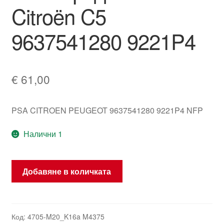
Citroën C5
9637541280 9221P4
€
61,00
PSA CITROEN PEUGEOT 9637541280 9221P4 NFP
Налични 1
количество
Добавяне в количката
за
Електромотор
за
стъклоповдигач
Код:
4705-M20_K16a M4375