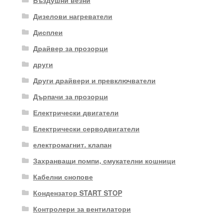
Дизелови нагреватели
Дисплеи
Драйвер за прозорци
други
Други драйвери и превключватели
Дърпачи за прозорци
Електрически двигатели
Електрически серводвигатели
електромагнит. клапан
Захранващи помпи, смукателни кошници
Кабелни снопове
Кондензатор START STOP
Контролери за вентилатори