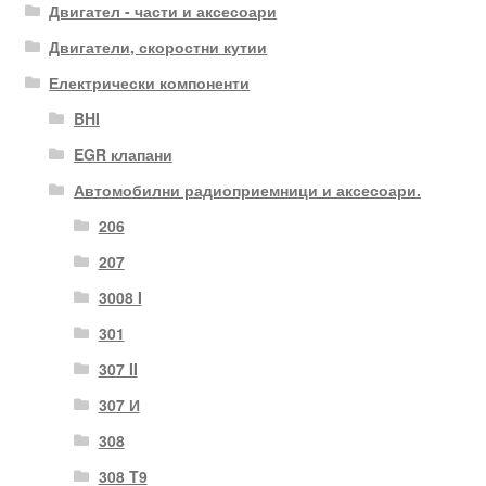
Двигател - части и аксесоари
Двигатели, скоростни кутии
Електрически компоненти
BHI
EGR клапани
Автомобилни радиоприемници и аксесоари.
206
207
3008 I
301
307 II
307 И
308
308 T9