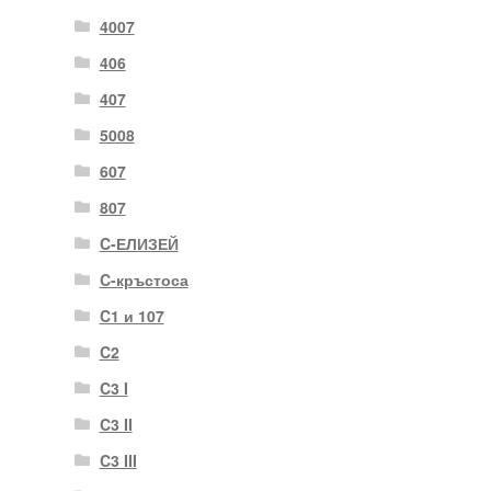
4007
406
407
5008
607
807
C-ЕЛИЗЕЙ
C-кръстоса
C1 и 107
C2
C3 I
C3 II
C3 III