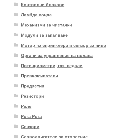
Контролни блокове
Ламбда сонда
Механизми за чистачки
Модули за запалване
Мотор на спринклера и сензор за ниво
Органи за управление на волана
Потенциометри, газ. педали
Превключватели
Предястия
Резистори
Реле
Рога Рога
Сензори
Серводвигатели за отопление