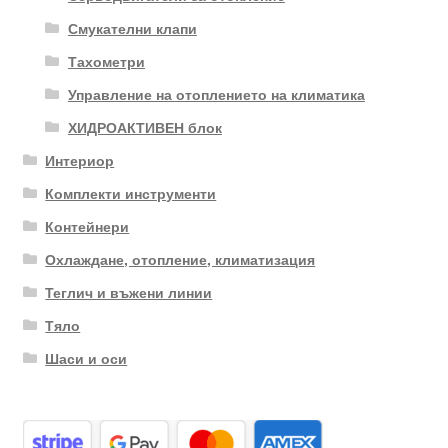
Смукателни клапи
Тахометри
Управление на отоплението на климатика
ХИДРОАКТИВЕН блок
Интериор
Комплекти инструменти
Контейнери
Охлаждане, отопление, климатизация
Теглич и въжени линии
Тяло
Шаси и оси