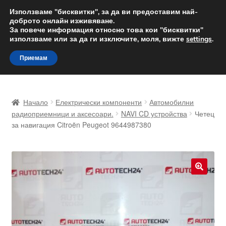
ДОСТАВКА от 12 лв.
Използваме "бисквитки", за да ви предоставим най-
доброто онлайн изживяване.
Доставка по целия свят
За повече информация относно това кои "бисквитки"
използваме или за да ги изключите, моля, вижте
settings
.
Skip
Skip
Menu
Приемам
to
to
navigation
content
Начало
Начало
Електрически компоненти
Автомобилни
Доставка по целия свят
радиоприемници и аксесоари.
NAVI CD устройства
Четец
за навигация Citroën Peugeot 9644987380
Жалби
За нас
🔍
Количка
Контакт