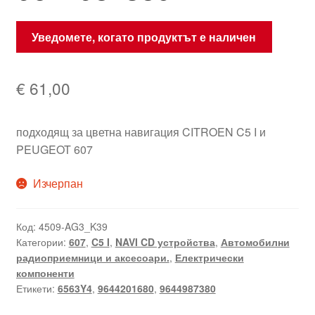
Уведомете, когато продуктът е наличен
€
61,00
подходящ за цветна навигация CITROEN C5 I и
PEUGEOT 607
Изчерпан
Код:
4509-AG3_K39
Категории:
607
,
C5 I
,
NAVI CD устройства
,
Автомобилни
радиоприемници и аксесоари.
,
Електрически
компоненти
Етикети:
6563Y4
,
9644201680
,
9644987380