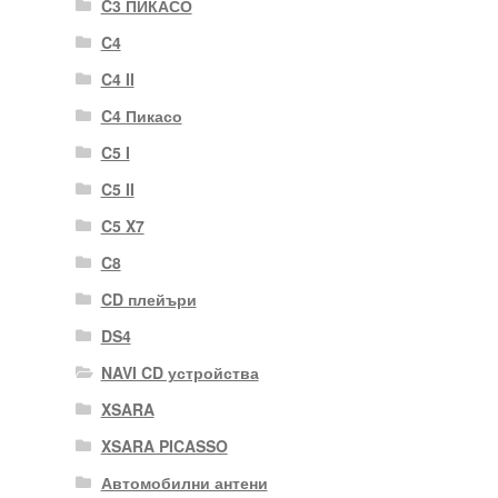
C3 ПИКАСО
C4
C4 II
C4 Пикасо
C5 I
C5 II
C5 X7
C8
CD плейъри
DS4
NAVI CD устройства
XSARA
XSARA PICASSO
Автомобилни антени