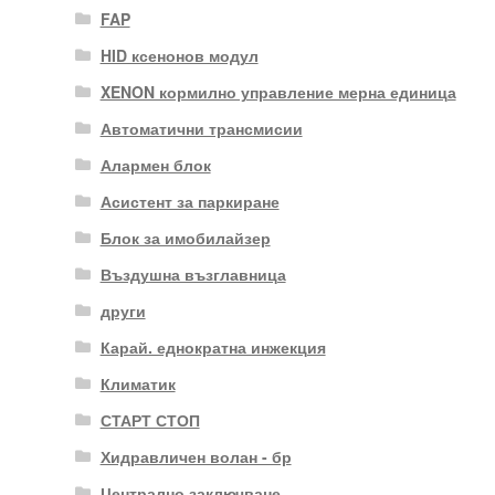
FAP
HID ксенонов модул
XENON кормилно управление мерна единица
Автоматични трансмисии
Алармен блок
Асистент за паркиране
Блок за имобилайзер
Въздушна възглавница
други
Карай. еднократна инжекция
Климатик
СТАРТ СТОП
Хидравличен волан - бр
Централно заключване