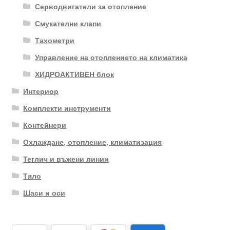
Серводвигатели за отопление
Смукателни клапи
Тахометри
Управление на отоплението на климатика
ХИДРОАКТИВЕН блок
Интериор
Комплекти инструменти
Контейнери
Охлаждане, отопление, климатизация
Теглич и въжени линии
Тяло
Шаси и оси