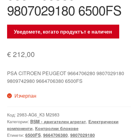
9807029180 6500FS
Уведомете, когато продуктът е наличен
€
212,00
PSA CITROEN PEUGEOT 9664706280 9807029180
9809742980 9664706380 6500FS
Изчерпан
Код:
2983-AG6_K3 M2983
Категории:
BSM - двигателен агрегат
,
Електрически
компоненти
,
Контролни блокове
Етикети:
6500FS
,
9664706380
,
9807029180