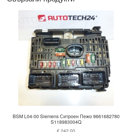
BSM L04-00 Siemens Ситроен Пежо 9661682780
S118983004Q
€
242,00