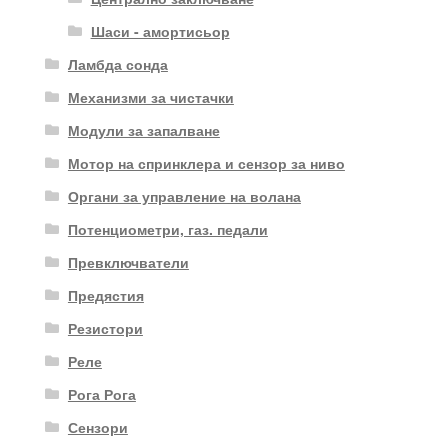
Шаси - амортисьор
Ламбда сонда
Механизми за чистачки
Модули за запалване
Мотор на спринклера и сензор за ниво
Органи за управление на волана
Потенциометри, газ. педали
Превключватели
Предястия
Резистори
Реле
Рога Рога
Сензори