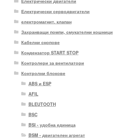
Електрически двигатели
Електрически серводвигатели
електромагнит. клапан
Захранващи помпи, смукателни кошници
Кабелни снопове
Кондензатор START STOP
Контролери за вентилатори
Контролни блокове
ABS и ESP
AFIL
BLEUTOOTH
BSC
BSI - удобна единица
BSM - двигателен агрегат