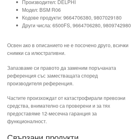
Производител: DELPHI
Модел: BSM R06
Кодове продукти: 9664706380, 9807029180
Други числа: 6500FS, 9664706280, 9809742980
Освен ако в описанието не е посочено друго, всички
снимки са илюстративни.
Запазваме си правото да заменим поръчаната
референция със заместващата според
производителя референция.
Частите произхождат от катастрофирали превозни
средства, внимателно са проверени и за тях
предоставяме 12-месечна гаранция за
функционалност.
Свързани продукти