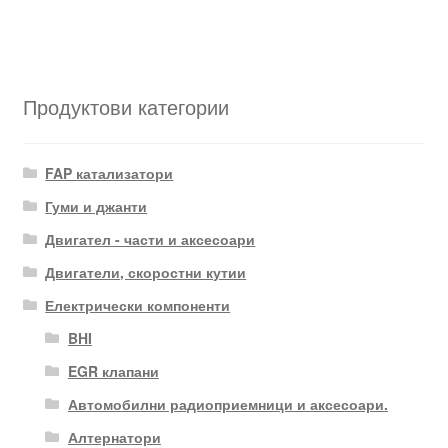
Продуктови категории
FAP катализатори
Гуми и джанти
Двигател - части и аксесоари
Двигатели, скоростни кутии
Електрически компоненти
BHI
EGR клапани
Автомобилни радиоприемници и аксесоари.
Алтернатори