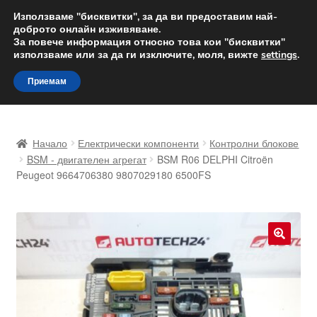
ДОСТАВКА от 12 лв.
Използваме "бисквитки", за да ви предоставим най-
доброто онлайн изживяване.
Доставка по целия свят
За повече информация относно това кои "бисквитки"
използваме или за да ги изключите, моля, вижте
settings
.
Skip
Skip
Menu
Приемам
to
to
navigation
content
Начало
Начало
Електрически компоненти
Контролни блокове
Доставка по целия свят
BSM - двигателен агрегат
BSM R06 DELPHI Citroën
Peugeot 9664706380 9807029180 6500FS
Жалби
За нас
🔍
Количка
Контакт