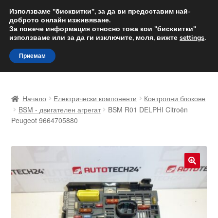
ДОСТАВКА от 12 лв.
Използваме "бисквитки", за да ви предоставим най-
доброто онлайн изживяване.
Доставка по целия свят
За повече информация относно това кои "бисквитки"
използваме или за да ги изключите, моля, вижте
settings
.
Skip
Skip
Menu
Приемам
to
to
navigation
content
Начало
Начало
Електрически компоненти
Контролни блокове
Доставка по целия свят
BSM - двигателен агрегат
BSM R01 DELPHI Citroën
Peugeot 9664705880
Жалби
За нас
🔍
Количка
Контакт