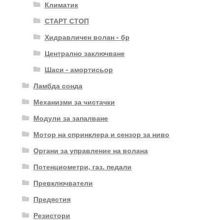
Климатик
СТАРТ СТОП
Хидравличен волан - бр
Централно заключване
Шаси - амортисьор
Ламбда сонда
Механизми за чистачки
Модули за запалване
Мотор на спринклера и сензор за ниво
Органи за управление на волана
Потенциометри, газ. педали
Превключватели
Предястия
Резистори