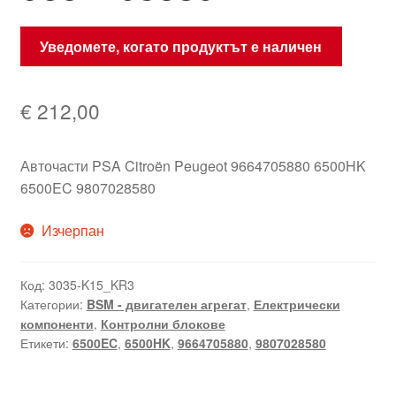
Уведомете, когато продуктът е наличен
€
212,00
Авточасти PSA Citroën Peugeot 9664705880 6500HK
6500EC 9807028580
Изчерпан
Код:
3035-K15_KR3
Категории:
BSM - двигателен агрегат
,
Електрически
компоненти
,
Контролни блокове
Етикети:
6500EC
,
6500HK
,
9664705880
,
9807028580