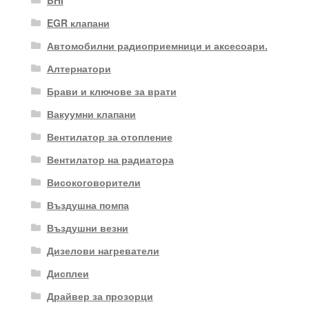
EGR клапани
Автомобилни радиоприемници и аксесоари.
Алтернатори
Брави и ключове за врати
Вакуумни клапани
Вентилатор за отопление
Вентилатор на радиатора
Високоговорители
Въздушна помпа
Въздушни везни
Дизелови нагреватели
Дисплеи
Драйвер за прозорци