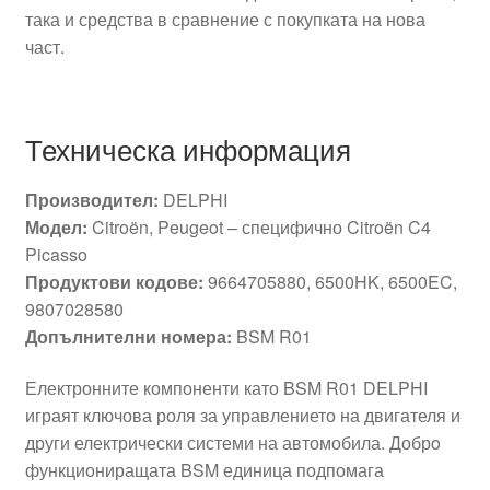
така и средства в сравнение с покупката на нова
част.
Техническа информация
Производител:
DELPHI
Модел:
Citroën, Peugeot – специфично Citroën C4
Picasso
Продуктови кодове:
9664705880, 6500HK, 6500EC,
9807028580
Допълнителни номера:
BSM R01
Електронните компоненти като BSM R01 DELPHI
играят ключова роля за управлението на двигателя и
други електрически системи на автомобила. Добрo
функциониращата BSM единица подпомага