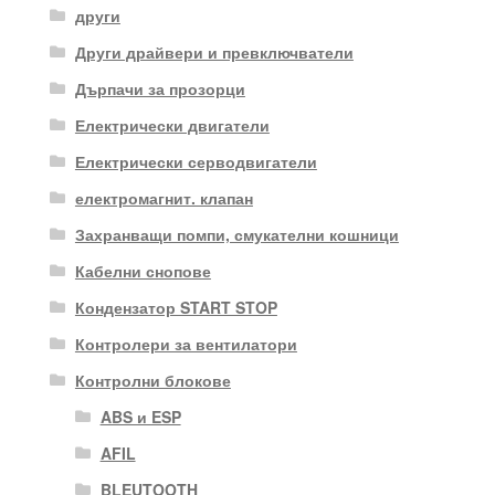
други
Други драйвери и превключватели
Дърпачи за прозорци
Електрически двигатели
Електрически серводвигатели
електромагнит. клапан
Захранващи помпи, смукателни кошници
Кабелни снопове
Кондензатор START STOP
Контролери за вентилатори
Контролни блокове
ABS и ESP
AFIL
BLEUTOOTH