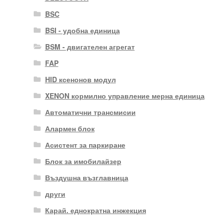
BSC
BSI - удобна единица
BSM - двигателен агрегат
FAP
HID ксенонов модул
XENON кормилно управление мерна единица
Автоматични трансмисии
Алармен блок
Асистент за паркиране
Блок за имобилайзер
Въздушна възглавница
други
Карай. еднократна инжекция