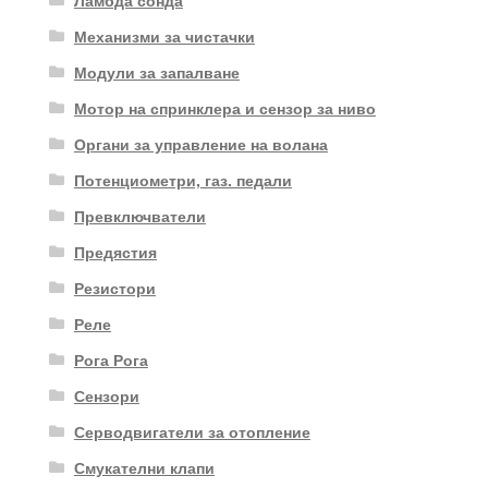
Механизми за чистачки
Модули за запалване
Мотор на спринклера и сензор за ниво
Органи за управление на волана
Потенциометри, газ. педали
Превключватели
Предястия
Резистори
Реле
Рога Рога
Сензори
Серводвигатели за отопление
Смукателни клапи