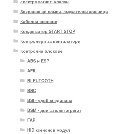
електромагнит. клапан
Захранващи помпи, смукателни кошници
Кабелни снопове
Кондензатор START STOP
Контролери за вентилатори
Контролни блокове
ABS и ESP
AFIL
BLEUTOOTH
BSC
BSI - удобна единица
BSM - двигателен агрегат
FAP
HID ксенонов модул