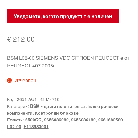
Уведомете, когато продуктът е наличен
€
212,00
BSM L02-00 SIEMENS VDO CITROEN PEUGEOT е от
PEUGEOT 407 2005г.
Изчерпан
Код:
2651-AG1_K3 M4710
Категории:
BSM - двигателен агрегат
,
Електрически
компоненти
,
Контролни блокове
Етикети:
6500CG
,
9656086080
,
9656086180
,
9661682580
,
L02-00
,
S118983001