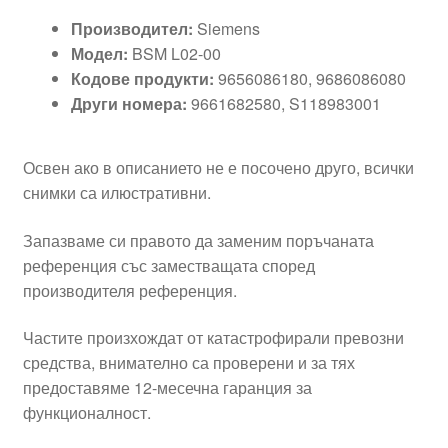
Производител:
Siemens
Модел:
BSM L02-00
Кодове продукти:
9656086180, 9686086080
Други номера:
9661682580, S118983001
Освен ако в описанието не е посочено друго, всички
снимки са илюстративни.
Запазваме си правото да заменим поръчаната
референция със заместващата според
производителя референция.
Частите произхождат от катастрофирали превозни
средства, внимателно са проверени и за тях
предоставяме 12-месечна гаранция за
функционалност.