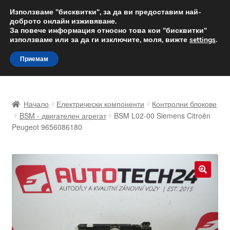
ДОСТАВКА от 12 лв.
Използваме "бисквитки", за да ви предоставим най-
доброто онлайн изживяване.
Доставка по целия свят
За повече информация относно това кои "бисквитки"
използваме или за да ги изключите, моля, вижте
settings
.
Skip
Skip
Menu
Приемам
to
to
navigation
content
Начало
Начало
Електрически компоненти
Контролни блокове
Доставка по целия свят
BSM - двигателен агрегат
BSM L02-00 Siemens Citroën
Peugeot 9656086180
Жалби
За нас
🔍
Количка
Контакт