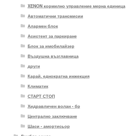
XENON кормилно управление мерна единица
Автоматични трансмисии
Алармен блок
Асистент за паркиране
Блок за имобилайзер
Въздушна възглавница
други
Карай. еднократна инжекция
Климатик
СТАРТ СТОП
Хидравличен волан - бр
Централно заключване
Шаси - амортисьор
Ламбда сонда