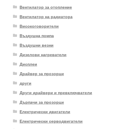
Вентилатор за отопление
Вентилатор на радиатора
Високоговорители
Въздушна помпа
Въздушни везни
Дизелови нагреватели
Дисплеи
Драйвер за прозорци
други
Други драйвери и превключватели
Дърпачи за прозорци
Електрически двигатели
Електрически серводвигатели