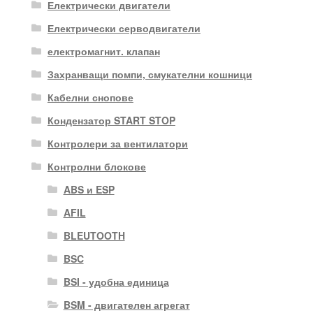
Електрически двигатели
Електрически серводвигатели
електромагнит. клапан
Захранващи помпи, смукателни кошници
Кабелни снопове
Кондензатор START STOP
Контролери за вентилатори
Контролни блокове
ABS и ESP
AFIL
BLEUTOOTH
BSC
BSI - удобна единица
BSM - двигателен агрегат