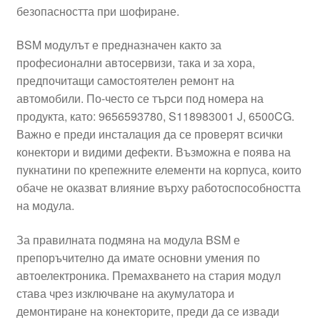
безопасността при шофиране.
BSM модулът е предназначен както за
професионални автосервизи, така и за хора,
предпочитащи самостоятелен ремонт на
автомобили. По-често се търси под номера на
продукта, като: 9656593780, S118983001 J, 6500CG.
Важно е преди инсталация да се проверят всички
конектори и видими дефекти. Възможна е поява на
пукнатини по крепежните елементи на корпуса, които
обаче не оказват влияние върху работоспособността
на модула.
За правилната подмяна на модула BSM е
препоръчително да имате основни умения по
автоелектроника. Премахването на стария модул
става чрез изключване на акумулатора и
демонтиране на конекторите, преди да се извади