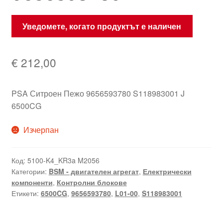
Уведомете, когато продуктът е наличен
€
212,00
PSA Ситроен Пежо 9656593780 S118983001 J
6500CG
Изчерпан
Код:
5100-K4_KR3a M2056
Категории:
BSM - двигателен агрегат
,
Електрически
компоненти
,
Контролни блокове
Етикети:
6500CG
,
9656593780
,
L01-00
,
S118983001