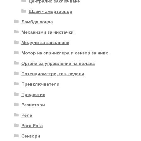
Централно заключване
Шаси - амортисьор
Ламбда сонда
Механизми за чистачки
Модули за запалване
Мотор на спринклера и сензор за ниво
Органи за управление на волана
Потенциометри, газ. педали
Превключватели
Предястия
Резистори
Реле
Рога Рога
Сензори