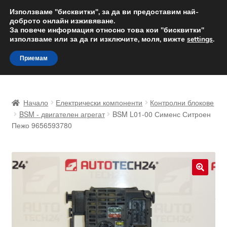
ДОСТАВКА от 12 лв.
Използваме "бисквитки", за да ви предоставим най-
доброто онлайн изживяване.
Доставка по целия свят
За повече информация относно това кои "бисквитки"
използваме или за да ги изключите, моля, вижте
settings
.
Skip
Skip
Menu
Приемам
to
to
navigation
content
Начало
Начало
Електрически компоненти
Контролни блокове
Доставка по целия свят
BSM - двигателен агрегат
BSM L01-00 Сименс Ситроен
Пежо 9656593780
Жалби
За нас
🔍
Количка
Контакт