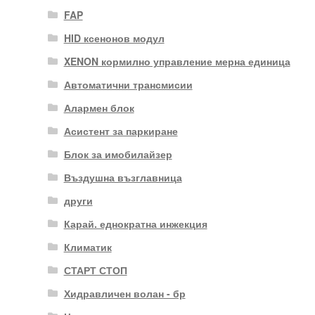
FAP
HID ксенонов модул
XENON кормилно управление мерна единица
Автоматични трансмисии
Алармен блок
Асистент за паркиране
Блок за имобилайзер
Въздушна възглавница
други
Карай. еднократна инжекция
Климатик
СТАРТ СТОП
Хидравличен волан - бр