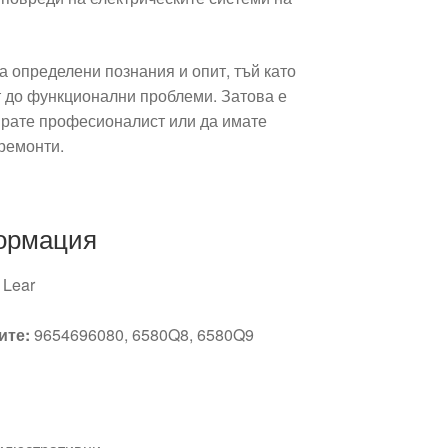
 определени познания и опит, тъй като
т до функционални проблеми. Затова е
рате професионалист или да имате
ремонти.
ормация
 Lear
ите:
9654696080, 6580Q8, 6580Q9