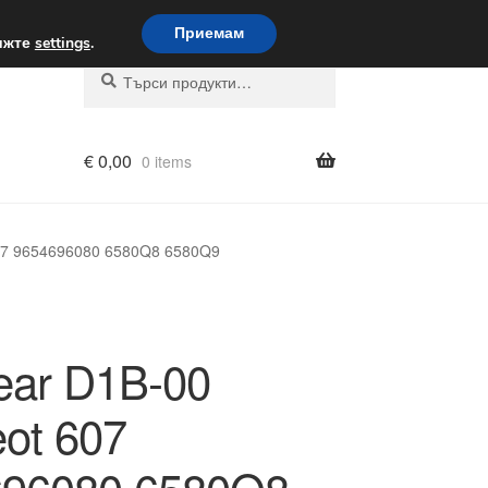
вка по целия свят
Приемам
вижте
settings
.
Търсене
Търсене
за:
€
0,00
0 items
607 9654696080 6580Q8 6580Q9
ear D1B-00
ot 607