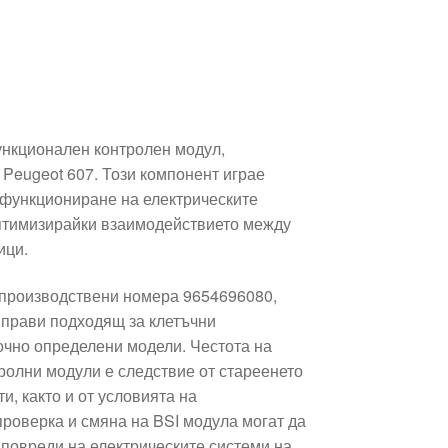
ункционален контролен модул,
 Peugeot 607. Този компонент играе
 функциониране на електрическите
птимизирайки взаимодействието между
ици.
 производствени номера 9654696080,
 прави подходящ за клетъчни
очно определени модели. Честота на
ролни модули е следствие от стареенето
и, както и от условията на
проверка и смяна на BSI модула могат да
 повреди на електрическите системи на