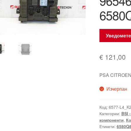
9654
6580
Уведомете
€
121,00
PSA CITROEN
Изчерпан
Код:
6577-L4_K
Категории:
BSI 
компоненти
,
Ко
Етикети:
6580Q