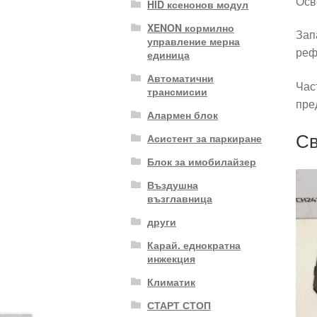
Осв
HID ксенонов модул
XENON кормилно
Зап
управление мерна
реф
единица
Автоматични
Час
трансмисии
пре
Алармен блок
Св
Асистент за паркиране
Блок за имобилайзер
Въздушна
възглавница
други
Карай. еднократна
инжекция
Климатик
СТАРТ СТОП