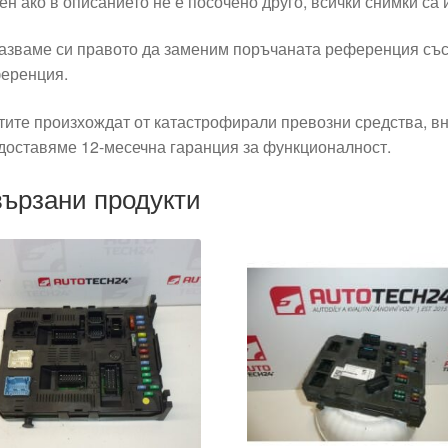
ен ако в описанието не е посочено друго, всички снимки са
азваме си правото да заменим поръчаната референция със
еренция.
тите произхождат от катастрофирали превозни средства, вн
доставяме 12-месечна гаранция за функционалност.
ързани продукти