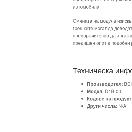
автомобила.
Смяната на модула изисква
грешките могат да доведа
препоръчително да ангажи
предишен опит в подобни 
Техническа инф
Производител:
BSI
Модел:
D1B-00
Кодове на продукт
Други числа:
N/A