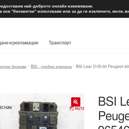
2 лв.
Доста
предоставим най-доброто онлайн изживяване.
 кои "бисквитки" използваме или за да ги изключите, моля, 
ане и рекламации
Транспорт
 нас
Количка
Контакт
Моята сметка
Плащанията
ролни блокове
BSI - удобна единица
BSI Lear D1B-00 Peugeot 
словия
Процедура за рекламации
Разгледайте
Транспорт
BSI L
Peuge
🔍