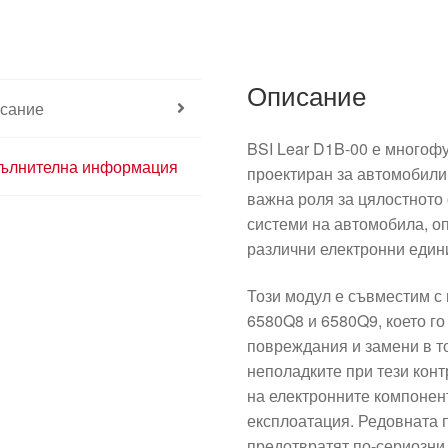
Описание
сание
BSI Lear D1B-00 е многоф
ълнителна информация
проектиран за автомобили
важна роля за цялостното
системи на автомобила, о
различни електронни един
Този модул е съвместим с
6580Q8 и 6580Q9, което го
повреждания и замени в т
неполадките при тези конт
на електронните компонент
експлоатация. Редовната 
предотвратят по-сериозни