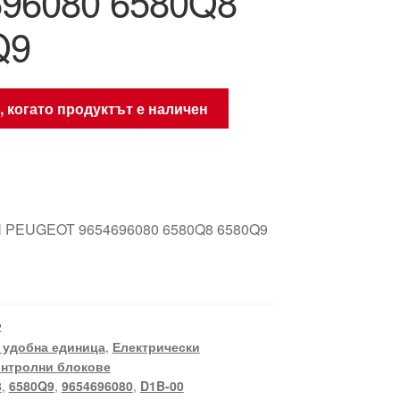
696080 6580Q8
Q9
, когато продуктът е наличен
 PEUGEOT 9654696080 6580Q8 6580Q9
2
- удобна единица
,
Електрически
нтролни блокове
8
,
6580Q9
,
9654696080
,
D1B-00