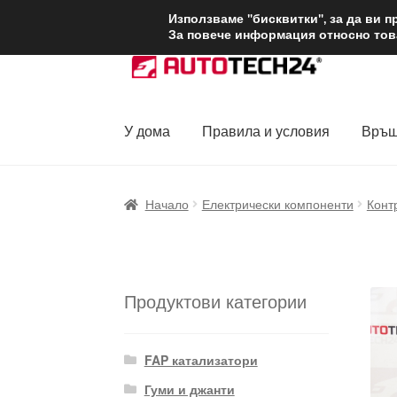
ДОСТАВКА от 1
Използваме "бисквитки", за да ви 
За повече информация относно това
Skip
Skip
to
to
navigation
content
У дома
Правила и условия
Връщ
Начало
Доставка по целия свят
Жалби
За
Начало
Електрически компоненти
Конт
Политика за поверителност
Правила и у
Продуктови категории
FAP катализатори
Гуми и джанти