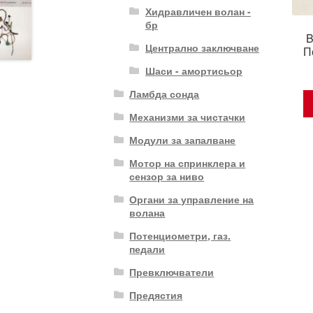
Хидравличен волан -
бр
B
Централно заключване
П
Шаси - амортисьор
Ламбда сонда
Механизми за чистачки
Модули за запалване
Мотор на спринклера и
сензор за ниво
Органи за управление на
волана
Потенциометри, газ.
педали
Превключватели
Предястия