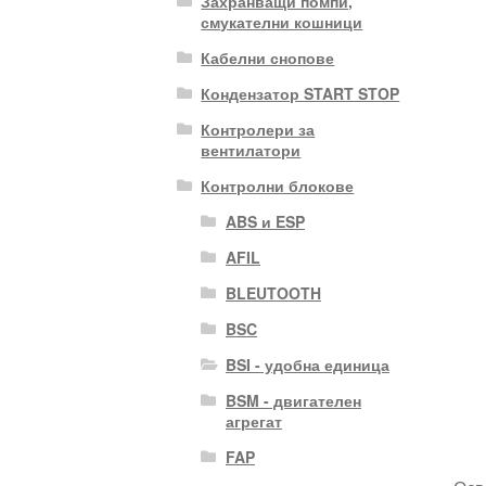
Захранващи помпи,
смукателни кошници
Кабелни снопове
Кондензатор START STOP
Контролери за
вентилатори
Контролни блокове
ABS и ESP
AFIL
BLEUTOOTH
BSC
BSI - удобна единица
BSM - двигателен
агрегат
FAP