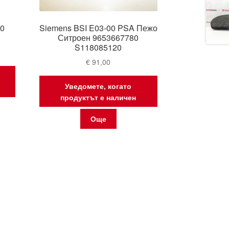
00
Siemens BSI E03-00 PSA Пежо
Ситроен 9653667780
S118085120
€
91,00
Уведомете, когато
продуктът е наличен
Още