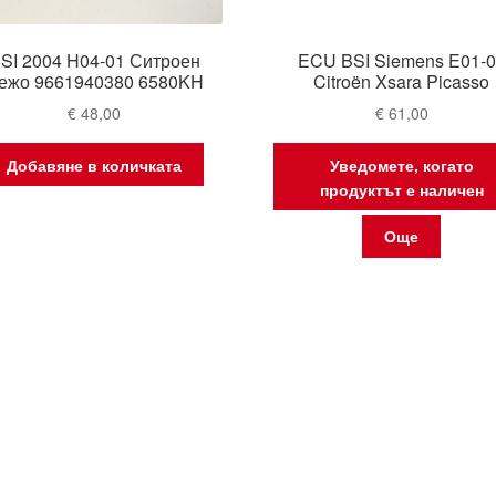
SI 2004 H04-01 Ситроен
ECU BSI Siemens E01-
ежо 9661940380 6580KH
Citroën Xsara Picasso
€
48,00
€
61,00
Добавяне в количката
Уведомете, когато
продуктът е наличен
Още