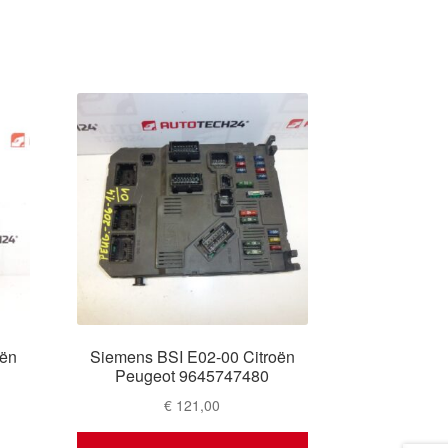
oën
Siemens BSI E02-00 Citroën
Peugeot 9645747480
€
121,00