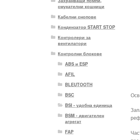
Захранващи помпи,
смукателни кошници
Кабелни снопове
Кондензатор START STOP
Контролери за
вентилатори
Контролни блокове
ABS и ESP
AFIL
BLEUTOOTH
Осв
BSC
BSI - удобна единица
Зап
BSM - двигателен
реф
агрегат
FAP
Час