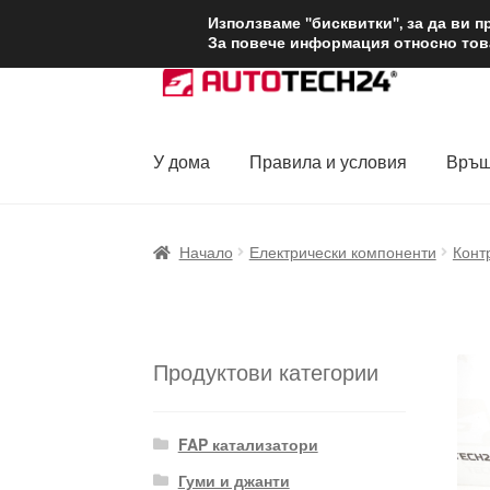
ДОСТАВКА от 1
Използваме "бисквитки", за да ви 
За повече информация относно това
Skip
Skip
to
to
navigation
content
У дома
Правила и условия
Връщ
Начало
Доставка по целия свят
Жалби
За
Начало
Електрически компоненти
Конт
Политика за поверителност
Правила и у
Продуктови категории
FAP катализатори
Гуми и джанти