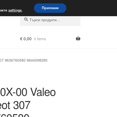
вка по целия свят
Приемам
вижте
settings
.
Търсене
Търсене
за:
€
0,00
0 items
307 9636760580 9644098280
0X-00 Valeo
ot 307