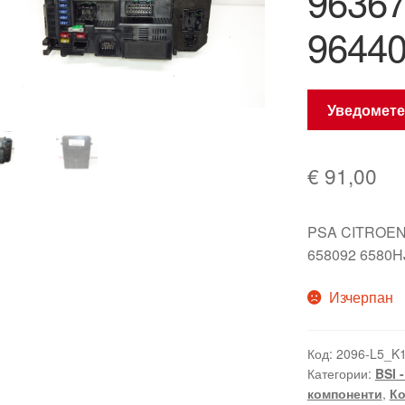
9636
9644
Уведомете
€
91,00
PSA CITROEN
658092 6580H
Изчерпан
Код:
2096-L5_K
Категории:
BSI 
компоненти
,
Ко