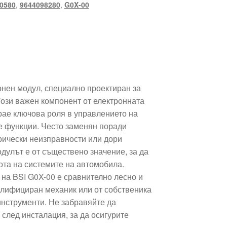
0580
,
9644098280
,
G0X-00
онен модул, специално проектиран за
Този важен компонент от електронната
рае ключова роля в управлението на
е функции. Често заменян поради
трически неизправности или дори
дулът е от съществено значение, за да
та на системите на автомобила.
 на BSI G0X-00 е сравнително лесно и
алифициран механик или от собственика
инструменти. Не забравяйте да
след инсталация, за да осигурите