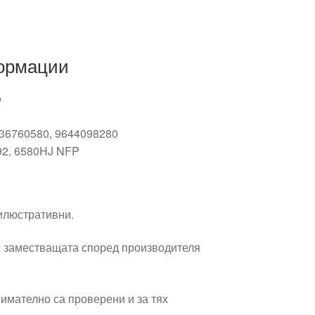
ормации
o
636760580, 9644098280
92, 6580HJ NFP
 илюстративни.
 заместващата според производителя
имателно са проверени и за тях