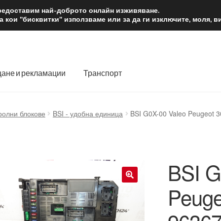
2 лв.
Доста
предоставим най-доброто онлайн изживяване.
 кои "бисквитки" използваме или за да ги изключите, моля, 
ане и рекламации
Транспорт
 нас
Количка
Контакт
Моята сметка
Плащанията
ролни блокове
BSI - удобна единица
BSI G0X-00 Valeo Peugeot 
словия
Процедура за рекламации
Разгледайте
Транспорт
BSI G
Peuge
🔍