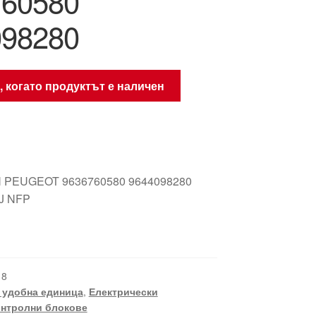
760580
098280
, когато продуктът е наличен
 PEUGEOT 9636760580 9644098280
J NFP
18
- удобна единица
,
Електрически
нтролни блокове