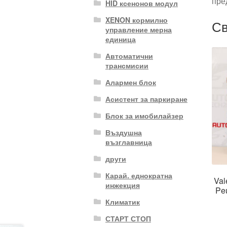
пре
HID ксенонов модул
XENON кормилно
Св
управление мерна
единица
Автоматични
трансмисии
Алармен блок
Асистент за паркиране
Блок за имобилайзер
Въздушна
възглавница
други
Карай. еднократна
Val
инжекция
Pe
Климатик
СТАРТ СТОП