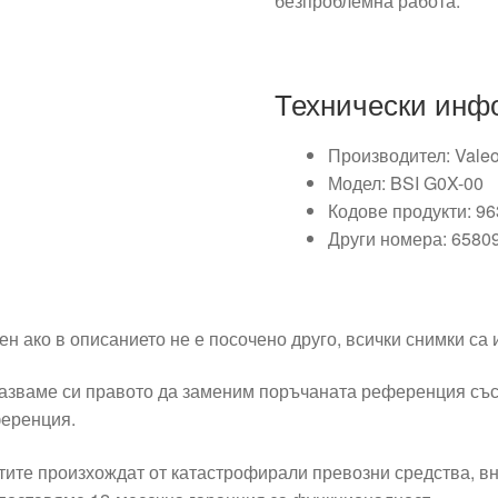
безпроблемна работа.
Технически инф
Производител: Vale
Модел: BSI G0X-00
Кодове продукти: 9
Други номера: 6580
ен ако в описанието не е посочено друго, всички снимки са
азваме си правото да заменим поръчаната референция със
еренция.
тите произхождат от катастрофирали превозни средства, вн