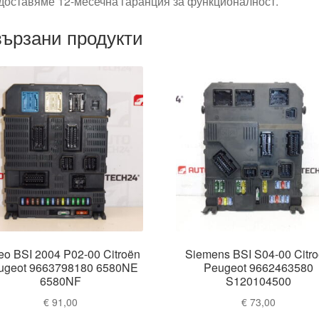
доставяме 12-месечна гаранция за функционалност.
ързани продукти
eo BSI 2004 P02-00 Citroën
Siemens BSI S04-00 Citr
ugeot 9663798180 6580NE
Peugeot 9662463580
6580NF
S120104500
€
91,00
€
73,00