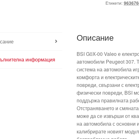
Етикети:
963676
Описание
сание
BSI G0X-00 Valeo е електр
ълнителна информация
автомобили Peugeot 307. 
система на автомобила иг
комфорта и електрическит
повреди, свързани с елек
физически повреди, BSI мо
поддържа правилната рабо
Отстраняването и смяната
може да се извърши от кв
на автомобила с основни 
калибрирате новият модул 