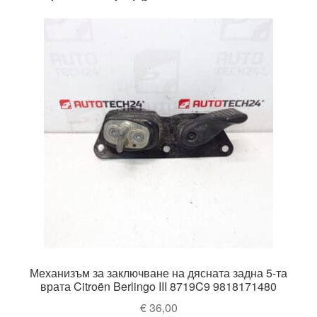
Механизъм за заключване на дясната задна 5-та
врата Citroën Berlingo III 8719C9 9818171480
€
36,00