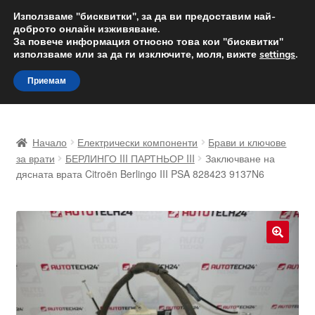
ДОСТАВКА от 12 лв.
Използваме "бисквитки", за да ви предоставим най-
доброто онлайн изживяване.
Доставка по целия свят
За повече информация относно това кои "бисквитки"
използваме или за да ги изключите, моля, вижте
settings
.
Skip
Skip
Menu
Приемам
to
to
navigation
content
Начало
Начало
Електрически компоненти
Брави и ключове
Доставка по целия свят
за врати
БЕРЛИНГО III ПАРТНЬОР III
Заключване на
дясната врата Citroën Berlingo III PSA 828423 9137N6
Жалби
За нас
🔍
Количка
Контакт