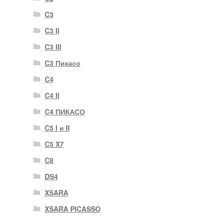
C3
C3 II
C3 III
C3 Пикасо
C4
C4 II
C4 ПИКАСО
C5 I и II
C5 X7
C8
DS4
XSARA
XSARA PICASSO