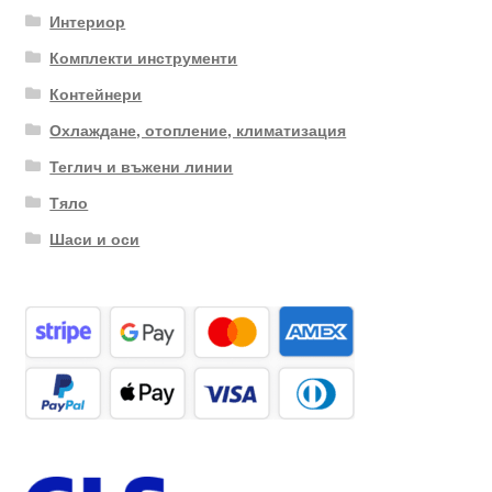
Интериор
Комплекти инструменти
Контейнери
Охлаждане, отопление, климатизация
Теглич и въжени линии
Тяло
Шаси и оси