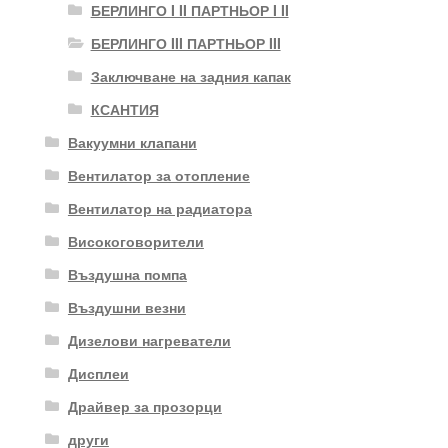
БЕРЛИНГО I II ПАРТНЬОР I II
БЕРЛИНГО III ПАРТНЬОР III
Заключване на задния капак
КСАНТИЯ
Вакуумни клапани
Вентилатор за отопление
Вентилатор на радиатора
Високоговорители
Въздушна помпа
Въздушни везни
Дизелови нагреватели
Дисплеи
Драйвер за прозорци
други