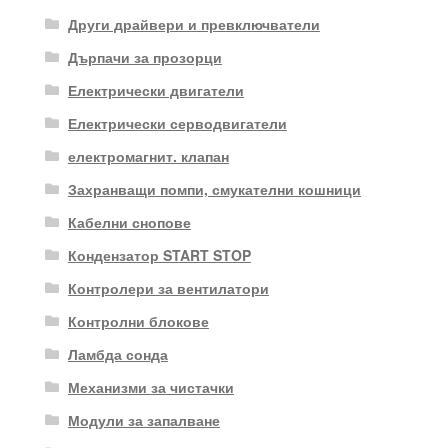
Други драйвери и превключватели
Дърпачи за прозорци
Електрически двигатели
Електрически серводвигатели
електромагнит. клапан
Захранващи помпи, смукателни кошници
Кабелни снопове
Кондензатор START STOP
Контролери за вентилатори
Контролни блокове
Ламбда сонда
Механизми за чистачки
Модули за запалване