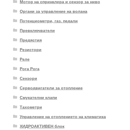
Мотор на спринклера и сензор за ниво
Органи за управление на волана
Потенциометри, газ. педали
Превключватели
Предястия
Резистори
Реле
Рога Рога
Сензори
Серводвигатели за отопление
Смукателни клапи
Тахометри
Управление на отоплението на климатика
ХИДРОАКТИВЕН блок