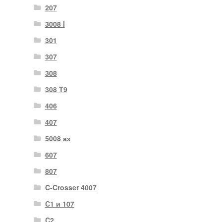
207
3008 I
301
307
308
308 T9
406
407
5008 аз
607
807
C-Crosser 4007
C1 и 107
C2