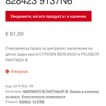
Уведомете, когато продуктът е наличен
€
61,00
Електрическа брава за централно заключване на
дясна задна врата CITROEN BERLINGO и PEUGEOT
PARTNER III
Изчерпан
Код:
2373-AJ2_K6
Категории:
БЕРЛИНГО III ПАРТНЬОР III
,
Брави и ключове
за врати
,
Електрически компоненти
Етикети:
828423
,
9137N6