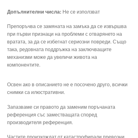
Допълнителни числа:
Не се използват
Препоръчва се замяната на замъка да се извършва
при първи признаци на проблеми с отварянето на
вратата, за да се избегнат сериозни повреди. Също
така, редовната поддръжка на заключващите
механизми може да увеличи живота на
компонентите.
Освен ако в описанието не е посочено друго, всички
снимки са илюстративни.
Запазваме си правото да заменим поръчаната
референция със заместващата според
производителя референция.
Частите произхождат от катастрофирали превозни