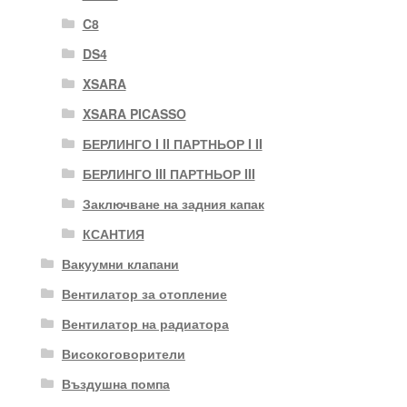
C8
DS4
XSARA
XSARA PICASSO
БЕРЛИНГО I II ПАРТНЬОР I II
БЕРЛИНГО III ПАРТНЬОР III
Заключване на задния капак
КСАНТИЯ
Вакуумни клапани
Вентилатор за отопление
Вентилатор на радиатора
Високоговорители
Въздушна помпа