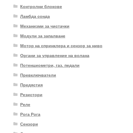
Контролни блокове
Ламбда сонда
Механизми за чистачки
Модули за запалване
Мотор на спринклера и сензор за ниво
Органи за управление на волана
Потенциометри, газ. педали
Превключватели
Предястия
Резистори
Реле
Рога Рога
Сензори