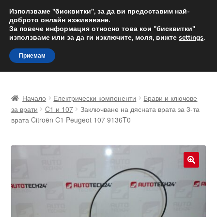
ДОСТАВКА от 12 лв.
Използваме "бисквитки", за да ви предоставим най-
доброто онлайн изживяване.
Доставка по целия свят
За повече информация относно това кои "бисквитки"
използваме или за да ги изключите, моля, вижте
settings
.
Skip
Skip
Menu
Приемам
to
to
navigation
content
Начало
Начало
Електрически компоненти
Брави и ключове
Доставка по целия свят
за врати
C1 и 107
Заключване на дясната врата за 3-та
врата Citroën C1 Peugeot 107 9136T0
Жалби
За нас
🔍
Количка
Контакт