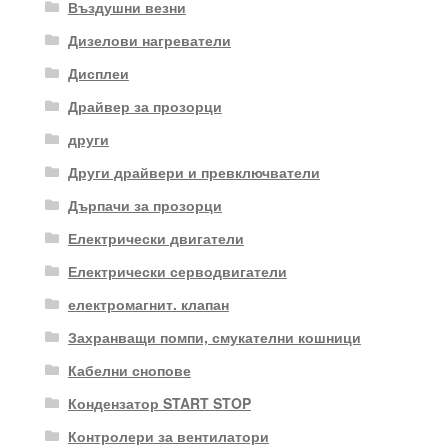
Въздушни везни
Дизелови нагреватели
Дисплеи
Драйвер за прозорци
други
Други драйвери и превключватели
Дърпачи за прозорци
Електрически двигатели
Електрически серводвигатели
електромагнит. клапан
Захранващи помпи, смукателни кошници
Кабелни снопове
Кондензатор START STOP
Контролери за вентилатори