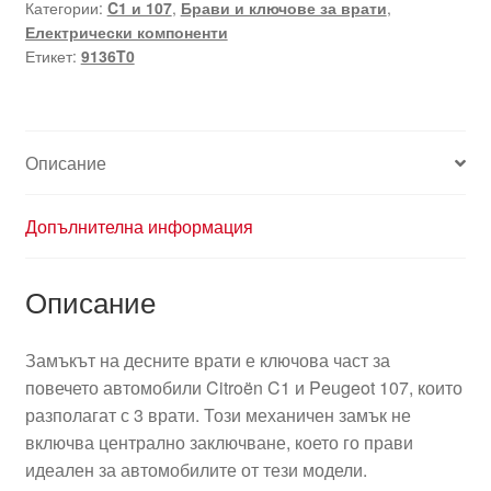
Категории:
C1 и 107
,
Брави и ключове за врати
,
врата
Електрически компоненти
за
Етикет:
9136T0
3-
та
врата
Citroën
Описание
C1
Peugeot
Допълнителна информация
107
9136T0
Описание
Замъкът на десните врати е ключова част за
повечето автомобили Citroën C1 и Peugeot 107, които
разполагат с 3 врати. Този механичен замък не
включва централно заключване, което го прави
идеален за автомобилите от тези модели.