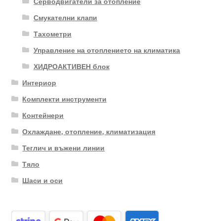
Серводвигатели за отопление
Смукателни клапи
Тахометри
Управление на отоплението на климатика
ХИДРОАКТИВЕН блок
Интериор
Комплекти инструменти
Контейнери
Охлаждане, отопление, климатизация
Теглич и въжени линии
Тяло
Шаси и оси