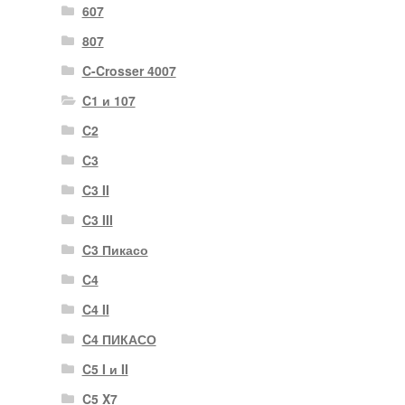
607
807
C-Crosser 4007
C1 и 107
C2
C3
C3 II
C3 III
C3 Пикасо
C4
C4 II
C4 ПИКАСО
C5 I и II
C5 X7