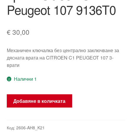
Peugeot 107 9136T0
€
30,00
Механичен ключалка без централно заключване за
дясната врата на CITROEN C1 PEUGEOT 107 3-
врати
Налични 1
количество
Добавяне в количката
за
Заключване
на
дясната
Код:
2606-AH8_K21