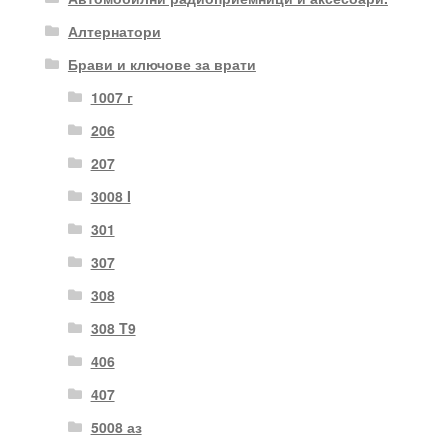
Алтернатори
Брави и ключове за врати
1007 г
206
207
3008 I
301
307
308
308 T9
406
407
5008 аз