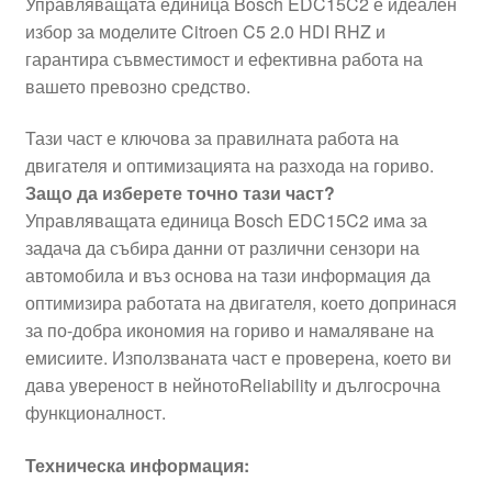
Управляващата единица Bosch EDC15C2 е идеален
избор за моделите Citroen C5 2.0 HDI RHZ и
гарантира съвместимост и ефективна работа на
вашето превозно средство.
Тази част е ключова за правилната работа на
двигателя и оптимизацията на разхода на гориво.
Защо да изберете точно тази част?
Управляващата единица Bosch EDC15C2 има за
задача да събира данни от различни сензори на
автомобила и въз основа на тази информация да
оптимизира работата на двигателя, което допринася
за по-добра икономия на гориво и намаляване на
емисиите. Използваната част е проверена, което ви
дава увереност в нейнотоReliability и дългосрочна
функционалност.
Техническа информация: