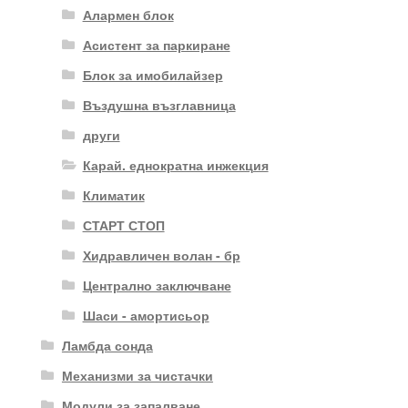
Алармен блок
Асистент за паркиране
Блок за имобилайзер
Въздушна възглавница
други
Карай. еднократна инжекция
Климатик
СТАРТ СТОП
Хидравличен волан - бр
Централно заключване
Шаси - амортисьор
Ламбда сонда
Механизми за чистачки
Модули за запалване