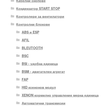
Кабелни снопове
Кондензатор START STOP
Контролери за вентилатори
Контролни блокове
ABS и ESP
AFIL
BLEUTOOTH
BSC
BSI - удобна единица
BSM - двигателен агрегат
FAP
HID ксенонов модул
XENON кормилно управление мерна единица
Автоматични трансмисии