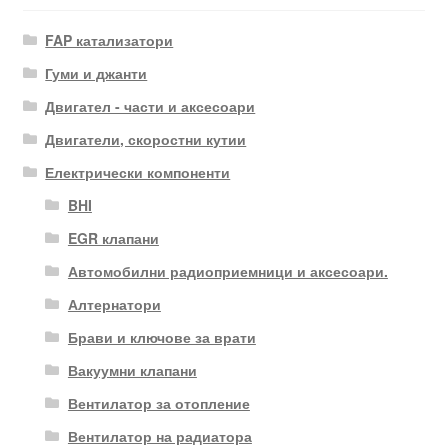
FAP катализатори
Гуми и джанти
Двигател - части и аксесоари
Двигатели, скоростни кутии
Електрически компоненти
BHI
EGR клапани
Автомобилни радиоприемници и аксесоари.
Алтернатори
Брави и ключове за врати
Вакуумни клапани
Вентилатор за отопление
Вентилатор на радиатора