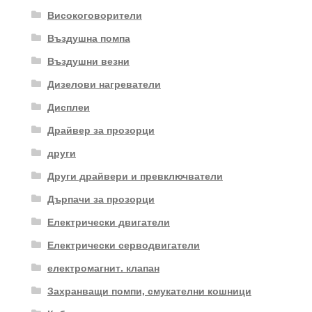
Високоговорители
Въздушна помпа
Въздушни везни
Дизелови нагреватели
Дисплеи
Драйвер за прозорци
други
Други драйвери и превключватели
Дърпачи за прозорци
Електрически двигатели
Електрически серводвигатели
електромагнит. клапан
Захранващи помпи, смукателни кошници