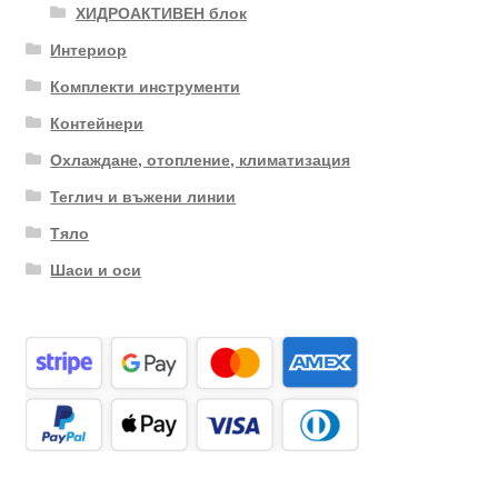
ХИДРОАКТИВЕН блок
Интериор
Комплекти инструменти
Контейнери
Охлаждане, отопление, климатизация
Теглич и въжени линии
Тяло
Шаси и оси