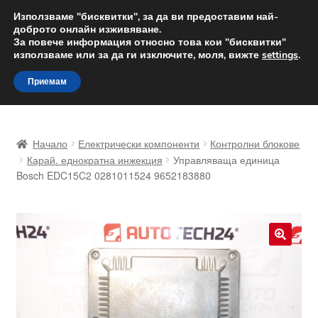
ДОСТАВКА от 12 лв.
Използваме "бисквитки", за да ви предоставим най-
доброто онлайн изживяване.
Доставка по целия свят
За повече информация относно това кои "бисквитки"
използваме или за да ги изключите, моля, вижте
settings
.
Skip
Skip
Menu
Приемам
to
to
navigation
content
Начало
Начало
Електрически компоненти
Контролни блокове
Доставка по целия свят
Карай. еднократна инжекция
Управляваща единица
Bosch EDC15C2 0281011524 9652183880
Жалби
За нас
🔍
Количка
Контакт