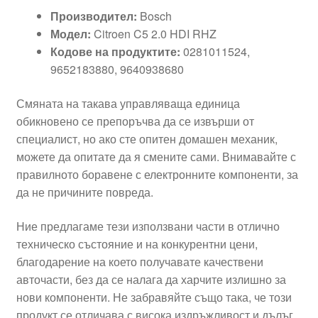
Производител:
Bosch
Модел:
Citroen C5 2.0 HDI RHZ
Кодове на продуктите:
0281011524,
9652183880, 9640938680
Смяната на такава управляваща единица
обикновено се препоръчва да се извърши от
специалист, но ако сте опитен домашен механик,
можете да опитате да я смените сами. Внимавайте с
правилното боравене с електронните компоненти, за
да не причините повреда.
Ние предлагаме тези използвани части в отлично
техническо състояние и на конкурентни цени,
благодарение на което получавате качествени
авточасти, без да се налага да харчите излишно за
нови компоненти. Не забравяйте също така, че този
продукт се отличава с висока издръжливост и дълъг