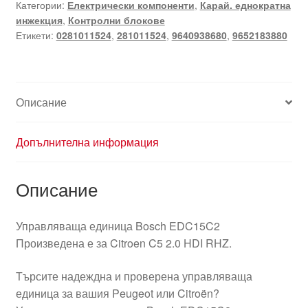
Категории:
Електрически компоненти
,
Карай. еднократна
EDC15C2
инжекция
,
Контролни блокове
0281011524
Етикети:
0281011524
,
281011524
,
9640938680
,
9652183880
9652183880
Описание
Допълнителна информация
Описание
Управляваща единица Bosch EDC15C2
Произведена е за Citroen C5 2.0 HDI RHZ.
Търсите надеждна и проверена управляваща
единица за вашия Peugeot или Citroën?