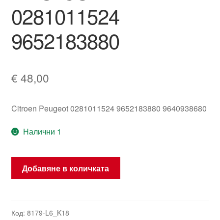
0281011524
9652183880
€
48,00
Citroen Peugeot 0281011524 9652183880 9640938680
Налични 1
количество
Добавяне в количката
за
Управляваща
единица
Bosch
Код:
8179-L6_K18