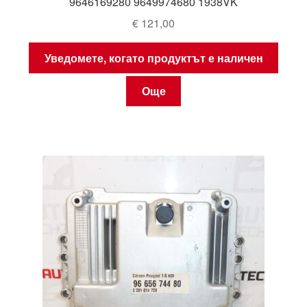
9646169280 9649974680 1938VK
€
121,00
Уведомете, когато продуктът е наличен
Още