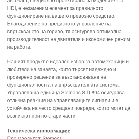
авточаст, специално проектирана за моделите 1.4
HDI, е незаменим елемент за правилното
функциониране на вашето превозно средство.
Благодарение на прецизното управление на
впръскването на гориво, тя осигурява оптимална
производителност на двигателя и икономичен режим
на работа.
Нашият продукт е идеален избор за автомеханици и
любители на занаята, които търсят надеждно и
проверено решение за възстановяване на
функционалността на впръсквателната система.
Управляваща единица Siemens SID 804 осигурява
отлична реакция на управляващите сигнали и е
устойчива на често срещани повреди, които могат да
възникнат при по-стари части.
Техническа информация:
Производител: Siemens