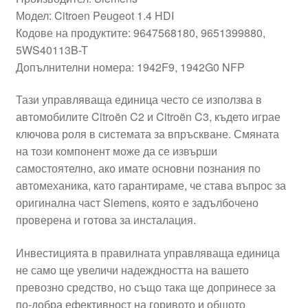
Модел: Citroen Peugeot 1.4 HDI
Кодове на продуктите: 9647568180, 9651399880,
5WS40113B-T
Допълнителни номера: 1942F9, 1942G0 NFP
Тази управляваща единица често се използва в
автомобилите Citroën C2 и Citroën C3, където играе
ключова роля в системата за впръскване. Смяната
на този компонент може да се извърши
самостоятелно, ако имате основни познания по
автомеханика, като гарантираме, че става въпрос за
оригинална част Siemens, която е задълбочено
проверена и готова за инсталация.
Инвестицията в правилната управляваща единица
не само ще увеличи надеждността на вашето
превозно средство, но също така ще допринесе за
по-добра ефективност на горивото и общото