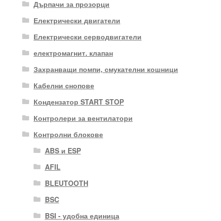
Дърпачи за прозорци
Електрически двигатели
Електрически серводвигатели
електромагнит. клапан
Захранващи помпи, смукателни кошници
Кабелни снопове
Кондензатор START STOP
Контролери за вентилатори
Контролни блокове
ABS и ESP
AFIL
BLEUTOOTH
BSC
BSI - удобна единица