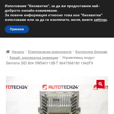
ДОСТАВКА от 12 лв.
Използваме "бисквитки", за да ви предоставим най-
доброто онлайн изживяване.
Доставка по целия свят
За повече информация относно това кои "бисквитки"
използваме или за да ги изключите, моля, вижте
settings
.
Skip
Skip
Menu
Приемам
to
to
navigation
content
Начало
Начало
Електрически компоненти
Контролни блокове
Доставка по целия свят
Карай. еднократна инжекция
Управляващ модул
Siemens SID 804 5WS40113B-T 9647568180 1942F9
Жалби
За нас
🔍
Количка
Контакт