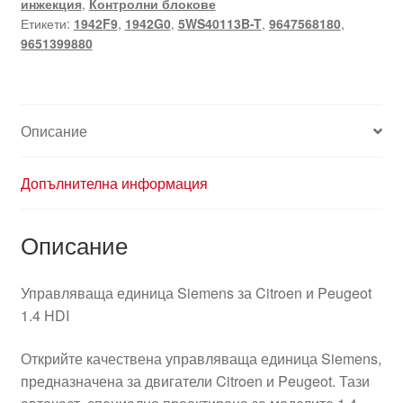
инжекция
,
Контролни блокове
804
Етикети:
1942F9
,
1942G0
,
5WS40113B-T
,
9647568180
,
5WS40113B-
9651399880
T
9647568180
1942F9
Описание
Допълнителна информация
Описание
Управляваща единица Siemens за Citroen и Peugeot
1.4 HDI
Открийте качествена управляваща единица Siemens,
предназначена за двигатели Citroen и Peugeot. Тази