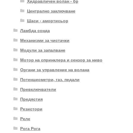
Хидравличен волан - бр
Централно заключване
Шаси - амортисьор
Ламбда сонда
Механизми за чистачки
Модули за запалване
Мотор на спринклера и сензор за ниво
Органи за управление на волана
Потенциометри, газ. педали
Превключватели
Предястия
Резистори
Реле
Рога Рога