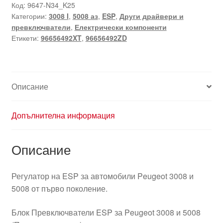
Peugeot
Код:
9647-N34_K25
Категории:
3008 I
,
5008 аз
,
ESP
,
Други драйвери и
3008
превключватели
,
Електрически компоненти
5008
Етикети:
96656492XT
,
96656492ZD
96656492XT
96656492ZD
Описание
Допълнителна информация
Описание
Регулатор на ESP за автомобили Peugeot 3008 и
5008 от първо поколение.
Блок Превключватели ESP за Peugeot 3008 и 5008