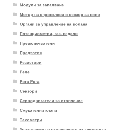
Модули за запалване
Мотор на спринклера и сензор за ниво
Органи за управление на волана
Потенциометри, газ. педали
Превключватели
Предястия
Резистори
Реле
Рога Рога
Сензори
Серводвигатели за отопление
Смукателни клапи
Тахометри
Управление на отоплението на климатика