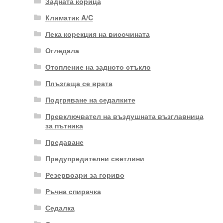
Задната корица
Климатик A/C
Лека корекция на височината
Огледала
Отопление на задното стъкло
Плъзгаща се врата
Подгряване на седалките
Превключвател на въздушната възглавница
за пътника
Предаване
Предупредителни светлини
Резервоари за гориво
Ръчна спирачка
Седалка