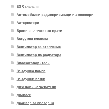
EGR клапани
Автомобилни радиоприемници и аксесоари.
Алтернатори
Брави и ключове за врати
Вакуумни клапани
Вентилатор за отопление
Вентилатор на радиатора
Високоговорители
Въздушна помпа
Въздушни везни
Дизелови нагреватели
Дисплеи
Драйвер за прозорци