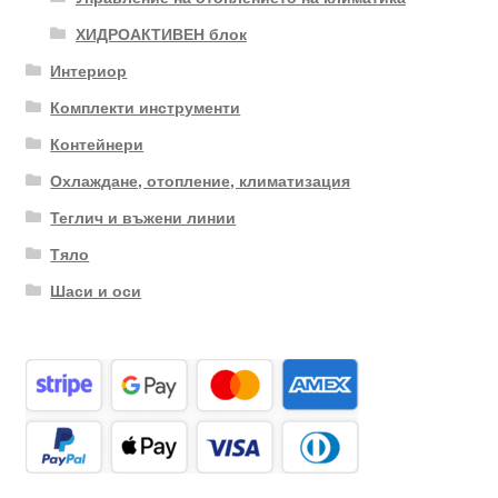
ХИДРОАКТИВЕН блок
Интериор
Комплекти инструменти
Контейнери
Охлаждане, отопление, климатизация
Теглич и въжени линии
Тяло
Шаси и оси