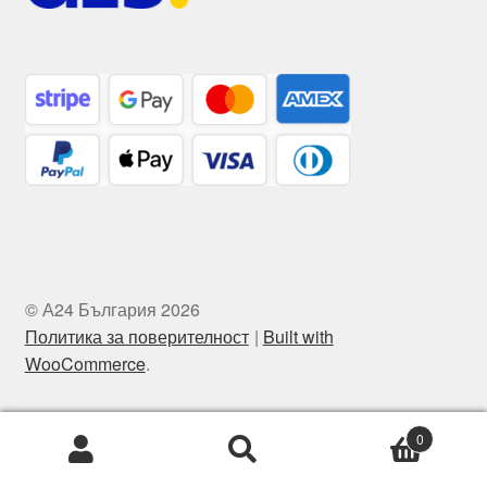
© А24 България 2026
Политика за поверителност
Built with
WooCommerce
.
0
Търсене
Търсене
за: