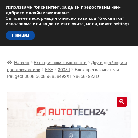
ДОСТАВКА от 12 лв.
Използваме "бисквитки", за да ви предоставим най-
доброто онлайн изживяване.
Доставка по целия свят
За повече информация относно това кои "бисквитки"
използваме или за да ги изключите, моля, вижте
settings
.
Skip
Skip
Menu
Приемам
to
to
navigation
content
Начало
Начало
Електрически компоненти
Други драйвери и
Доставка по целия свят
превключватели
ESP
3008 I
Блок превключватели
Peugeot 3008 5008 96656492XT 96656492ZD
Жалби
За нас
🔍
Количка
Контакт