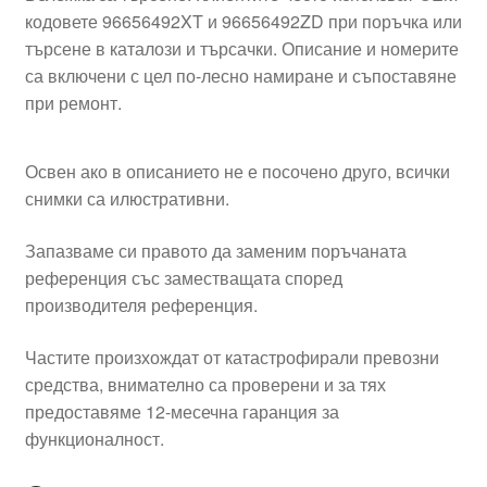
кодовете 96656492XT и 96656492ZD при поръчка или
търсене в каталози и търсачки. Описание и номерите
са включени с цел по-лесно намиране и съпоставяне
при ремонт.
Освен ако в описанието не е посочено друго, всички
снимки са илюстративни.
Запазваме си правото да заменим поръчаната
референция със заместващата според
производителя референция.
Частите произхождат от катастрофирали превозни
средства, внимателно са проверени и за тях
предоставяме 12-месечна гаранция за
функционалност.