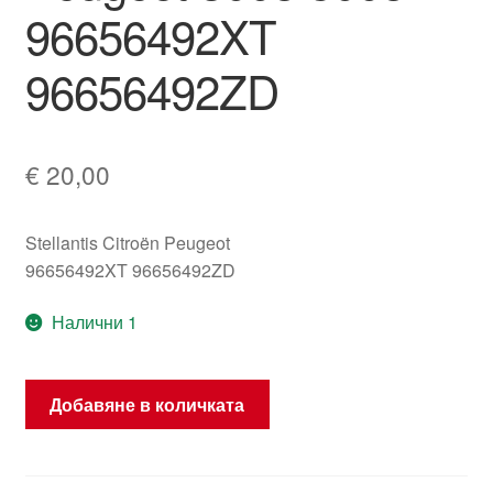
96656492XT
96656492ZD
€
20,00
Stellantis Citroën Peugeot
96656492XT 96656492ZD
Налични 1
количество
Добавяне в количката
за
Блок
превключватели