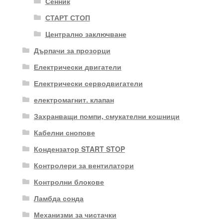
Сенник
СТАРТ СТОП
Централно заключване
Дърпачи за прозорци
Електрически двигатели
Електрически серводвигатели
електромагнит. клапан
Захранващи помпи, смукателни кошници
Кабелни снопове
Кондензатор START STOP
Контролери за вентилатори
Контролни блокове
Ламбда сонда
Механизми за чистачки