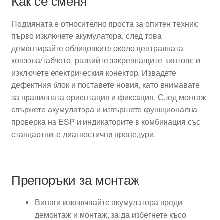
Как се сменя
Подмяната е относително проста за опитен техник:
първо изключете акумулатора, след това
демонтирайте облицовките около централната
конзола/таблото, развийте закрепващите винтове и
изключете електрическия конектор. Извадете
дефектния блок и поставете новия, като внимавате
за правилната ориентация и фиксация. След монтаж
свържете акумулатора и извършете функционална
проверка на ESP и индикаторите в комбинация със
стандартните диагностични процедури.
Препоръки за монтаж
Винаги изключвайте акумулатора преди
демонтаж и монтаж, за да избегнете късо