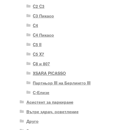
C2 C3
C3 Пикасо
C4
C4 Пикасо
C5 II
C5 X7
C8 и 807
XSARA PICASSO
Партньор III на Берлингго III
С-Елизе
Асистент за паркиране
Вътре здрач. осветление
Друго