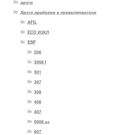
други
Други драйвери и превключватели
AFIL
ECO ИЗКЛ
ESP
206
3008 I
301
307
308
406
407
5008 аз
607