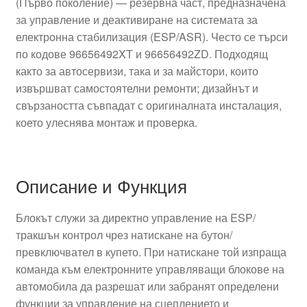
(Първо поколение) — резервна част, предназначена
за управление и деактивиране на системата за
електронна стабилизация (ESP/ASR). Често се търси
по кодове 96656492XT и 96656492ZD. Подходящ
както за автосервизи, така и за майстори, които
извършват самостоятелни ремонти; дизайнът и
свързаността съвпадат с оригиналната инсталация,
което улеснява монтаж и проверка.
Описание и Функция
Блокът служи за директно управление на ESP/
тракшън контрол чрез натискане на бутон/
превключвател в купето. При натискане той изпраща
команда към електронните управляващи блокове на
автомобила да разрешат или забранят определени
функции за управление на сцеплението и