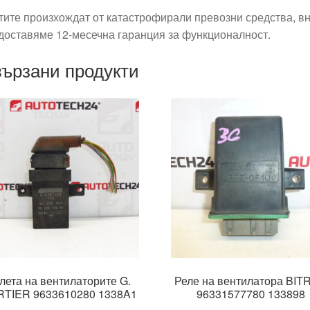
тите произхождат от катастрофирали превозни средства, вн
доставяме 12-месечна гаранция за функционалност.
ързани продукти
лета на вентилаторите G.
Реле на вентилатора BI
TIER 9633610280 1338A1
96331577780 133898