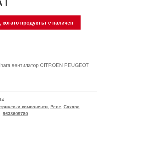
A1
, когато продуктът е наличен
ahara вентилатор CITROEN PEUGEOT
14
трически компоненти
,
Реле
,
Сахара
1
,
9633609780