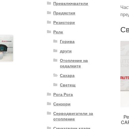
Превключватели
Час
Предястия
пре
Резистори
Св
Реле
Горива
други
Отопление на
седалките
Сахара
Светещ
Рога Рога
Сензори
Серводвигатели за
Ре
отопление
CAR
Смукателни клапи