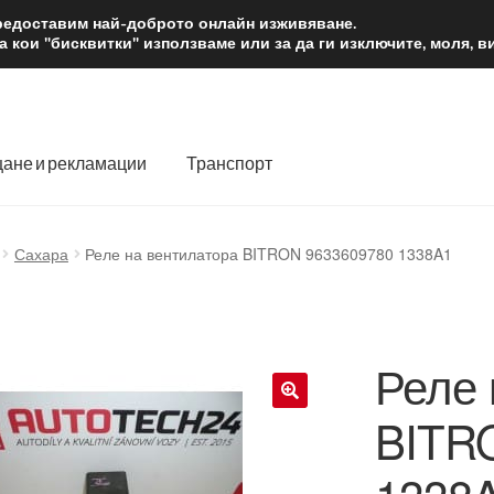
2 лв.
Доста
предоставим най-доброто онлайн изживяване.
 кои "бисквитки" използваме или за да ги изключите, моля, 
ане и рекламации
Транспорт
 нас
Количка
Контакт
Моята сметка
Плащанията
Сахара
Реле на вентилатора BITRON 9633609780 1338A1
словия
Процедура за рекламации
Разгледайте
Транспорт
Реле 
BITR
🔍