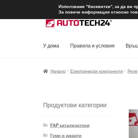
ДОСТАВКА от 1
Използваме "бисквитки", за да ви 
За повече информация относно това
Skip
Skip
to
to
navigation
content
У дома
Правила и условия
Връщ
Начало
Доставка по целия свят
Жалби
За
Начало
Електрически компоненти
Реле
Политика за поверителност
Правила и у
Продуктови категории
FAP катализатори
Гуми и джанти