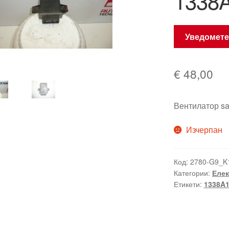
1338
Уведомете
€
48,00
Вентилатор s
Изчерпан
Код:
2780-G9_K
Категории:
Елек
Етикети:
1338A