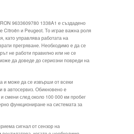
ITRON 9633609780 1338A1 е създадено
 Citroën и Peugeot. То играе важна роля
я, като управлява работата на
врати прегряване. Необходимо е да се
рът не работи правилно или не се
 може да доведе до сериозни повреди на
а и може да се извърши от всеки
и в автосервиз. Обикновено е
и смени след около 100 000 км пробег
ерно функциониране на системата за
приема сигнал от сензор на
 вентилатора, когато е необходимо.