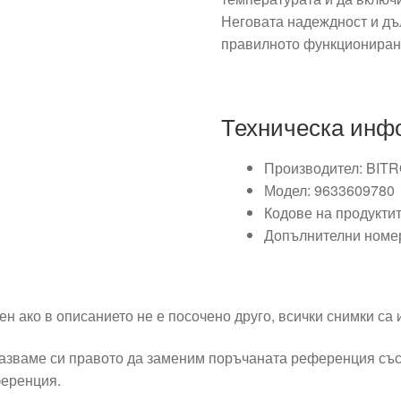
Неговата надеждност и дъл
правилното функциониран
Техническа инф
Производител: BIT
Модел: 9633609780
Кодове на продукти
Допълнителни номе
ен ако в описанието не е посочено друго, всички снимки са
азваме си правото да заменим поръчаната референция със
еренция.