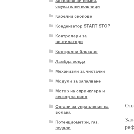
Захранващи помпи,
смукателни кошници
Кабелни снопове
Кондензатор START STOP
Контролери за
вентилатори
Контролни блокове
Ламбда сонда
Механизми за чистачки
Модули за запалване
Мотор на спринклера и
сензор за ниво
Осв
Органи за управление на
волана
Зап
Потенциометри, газ.
реф
педали