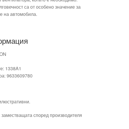
говечност са от особено значение за
е на автомобила.
ормация
RON
те: 1338A1
ра: 9633609780
 илюстративни.
 заместващата според производителя