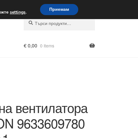
вка по целия свят
Приемам
вижте
settings
.
Търсене
Търсене
за:
€
0,00
0 items
на вентилатора
ON 9633609780