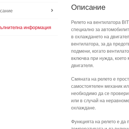
Описание
сание
Релето на вентилатора B
ълнителна информация
специално за автомобилите
в охлаждането на двигател
вентилатора, за да предот
подмени, когато вентилато
включва при нужда, което
двигателя.
Смяната на релето е прост
самостоятелен механик ил
необходимо да се провери 
или в случай на неравном
охлаждане.
Функцията на релето е да 
температурата и да включи