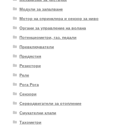
Модули за запалване
Мотор на спринклера и сензор за ниво
Органи за управление на волана
Потенциометри, газ. педали
Превключватели
Предястия
Резистори
Реле
Рога Рога
Сензори
Серводвигатели за отопление
Смукателни клапи
Тахометри