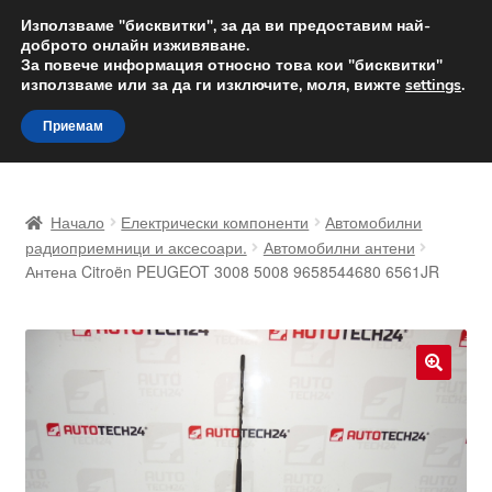
ДОСТАВКА от 12 лв.
Използваме "бисквитки", за да ви предоставим най-
доброто онлайн изживяване.
Доставка по целия свят
За повече информация относно това кои "бисквитки"
използваме или за да ги изключите, моля, вижте
settings
.
Skip
Skip
Menu
Приемам
to
to
navigation
content
Начало
Начало
Електрически компоненти
Автомобилни
Доставка по целия свят
радиоприемници и аксесоари.
Автомобилни антени
Антена Citroën PEUGEOT 3008 5008 9658544680 6561JR
Жалби
За нас
🔍
Количка
Контакт