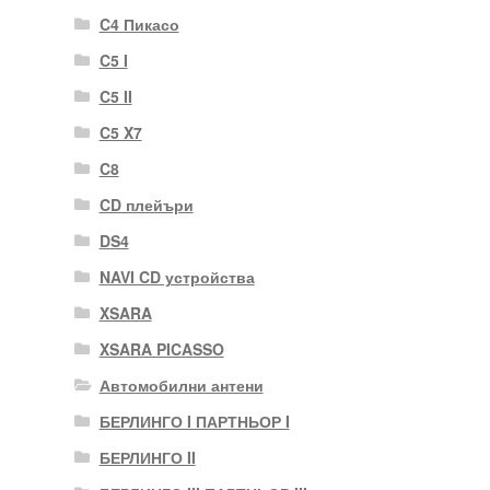
C4 Пикасо
C5 I
C5 II
C5 X7
C8
CD плейъри
DS4
NAVI CD устройства
XSARA
XSARA PICASSO
Автомобилни антени
БЕРЛИНГО I ПАРТНЬОР I
БЕРЛИНГО II