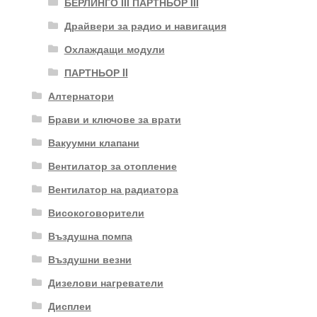
БЕРЛИНГО III ПАРТНЬОР III
Драйвери за радио и навигация
Охлаждащи модули
ПАРТНЬОР II
Алтернатори
Брави и ключове за врати
Вакуумни клапани
Вентилатор за отопление
Вентилатор на радиатора
Високоговорители
Въздушна помпа
Въздушни везни
Дизелови нагреватели
Дисплеи