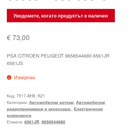
Уведомете, когато продуктът е наличен
€
73,00
PSA CITROEN PEUGEOT 9658544680 6561JR
6561JS
Изчерпан
Код:
7517-AH8_K21
Категории:
Автомобилни антени
,
Автомобилни
радиоприемници и аксесоари.
,
Електрически
компоненти
Етикети:
6561JR
,
9658544680