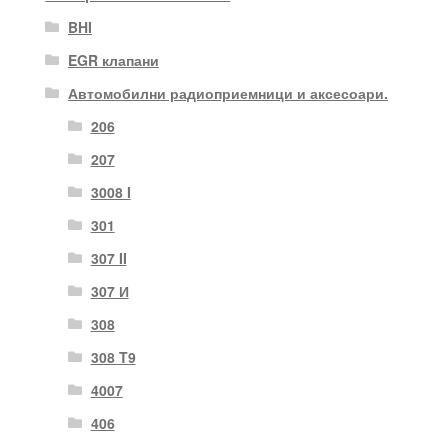
BHI
EGR клапани
Автомобилни радиоприемници и аксесоари.
206
207
3008 I
301
307 II
307 И
308
308 T9
4007
406