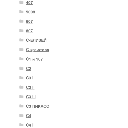
407
5008
607
807
C-ЕЛИЗЕЙ
C-кръстоса
C1 и 107
C2
C3 I
C3 II
C3 III
C3 ПИКАСО
C4
C4 II