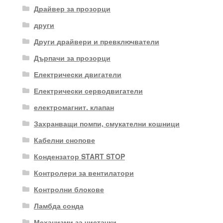
Драйвер за прозорци
други
Други драйвери и превключватели
Дърпачи за прозорци
Електрически двигатели
Електрически серводвигатели
електромагнит. клапан
Захранващи помпи, смукателни кошници
Кабелни снопове
Кондензатор START STOP
Контролери за вентилатори
Контролни блокове
Ламбда сонда
Механизми за чистачки