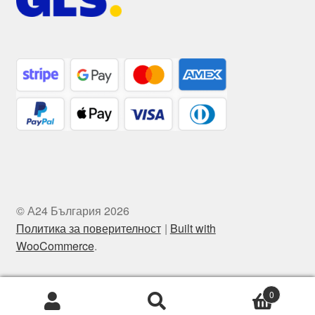
© А24 България 2026
Политика за поверителност
Built with
WooCommerce
.
0
Търсене
Търсене