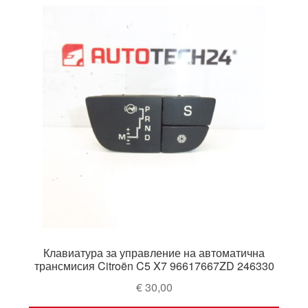
Моята сметка
Плащанията
Политика за поверителност
Правила и условия
Процедура за рекламации
Разгледайте
Транспорт
Клавиатура за управление на автоматична
трансмисия Citroën C5 X7 96617667ZD 246330
€
30,00