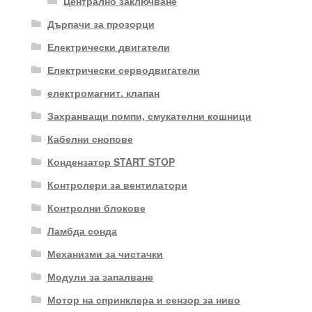
Централно заключване
Дърпачи за прозорци
Електрически двигатели
Електрически серводвигатели
електромагнит. клапан
Захранващи помпи, смукателни кошници
Кабелни снопове
Кондензатор START STOP
Контролери за вентилатори
Контролни блокове
Ламбда сонда
Механизми за чистачки
Модули за запалване
Мотор на спринклера и сензор за ниво