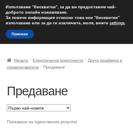
ДОСТАВКА от 12 лв.
Използваме "бисквитки", за да ви предоставим най-
доброто онлайн изживяване.
Доставка по целия свят
За повече информация относно това кои "бисквитки"
използваме или за да ги изключите, моля, вижте
settings
.
Skip
Skip
Menu
Приемам
to
to
navigation
content
Начало
Начало
Електрически компоненти
Други драйвери и
Доставка по целия свят
превключватели
Предаване
Жалби
Предаване
За нас
Количка
Показване на единствения резултат
Контакт