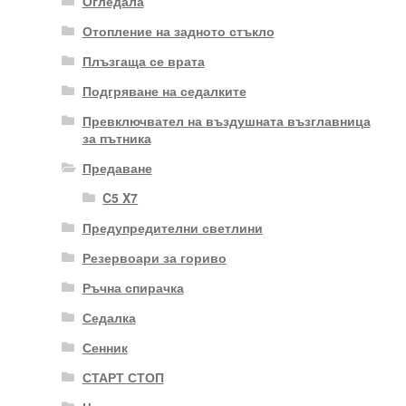
Огледала
Отопление на задното стъкло
Плъзгаща се врата
Подгряване на седалките
Превключвател на въздушната възглавница
за пътника
Предаване
C5 X7
Предупредителни светлини
Резервоари за гориво
Ръчна спирачка
Седалка
Сенник
СТАРТ СТОП