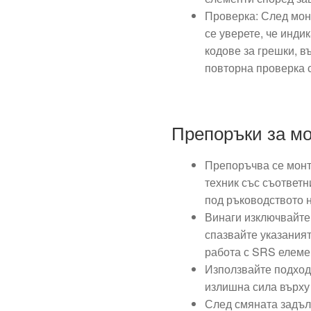
Проверка: След мон
се уверете, че инди
кодове за грешки, в
повторна проверка с
Препоръки за м
Препоръчва се монт
техник със съответн
под ръководството н
Винаги изключвайте
спазвайте указаният
работа с SRS елеме
Използвайте подход
излишна сила върху
След смяната задъл