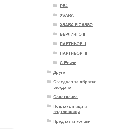
DS4
XSARA
XSARA PICASSO
БЕРЛИНГО II
ПАРТНЬОР II
ПАРТНЬОР III
С-Елизе
Друго
Огледало за обратно
виждане
Осветление
Подлакътници и
подглавници
Предпазни колани