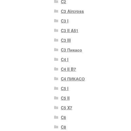
C2
C3 Aircross
C3 I
C3 II A51
C3 III
C3 Пикасо
C4 I
C4 II B7
C4 ПИКАСО
C5 I
C5 II
C5 X7
C6
C8