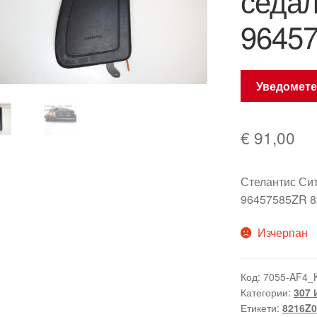
седал
9645
Уведомете
€
91,00
Стелантис Си
96457585ZR 
Изчерпан
Код:
7055-AF4_
Категории:
307 
Етикети:
8216Z0