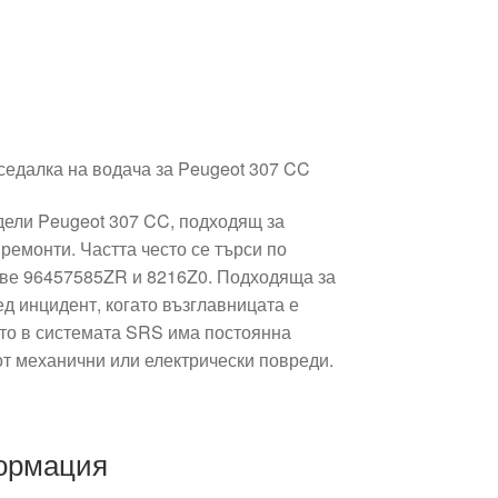
седалка на водача за Peugeot 307 CC
дели Peugeot 307 CC, подходящ за
ремонти. Частта често се търси по
ове 96457585ZR и 8216Z0. Подходяща за
д инцидент, когато възглавницата е
ато в системата SRS има постоянна
от механични или електрически повреди.
ормация