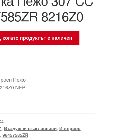
ка Пежо 307 CC
7585ZR 8216Z0
, когато продуктът е наличен
троен Пежо
8216Z0 NFP
K4
И
,
Въздушни възглавници
,
Интериор
,
96457585ZR