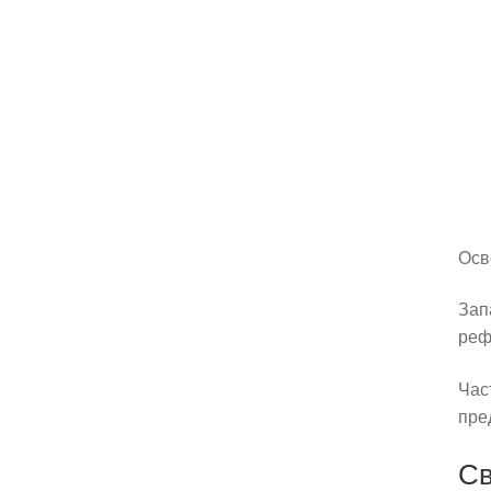
Осв
Зап
реф
Час
пре
Св