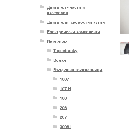
Двигател - части и
аксесоари
Двигатели, скоростни кутии
Електрически компоненти
Интериор
Tapecírunky
Волан
Въздушни възглавници
1007 г
107 И
108
206
207
3008 I