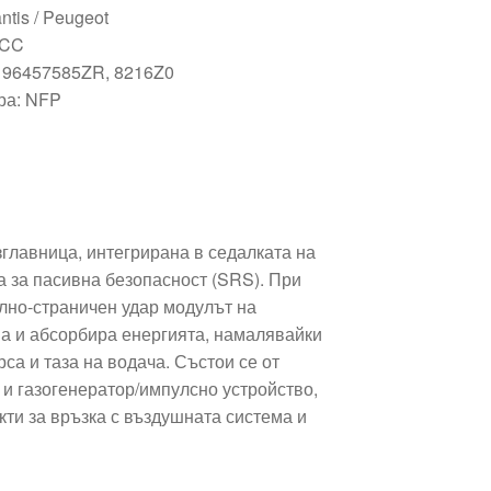
ntis / Peugeot
 CC
: 96457585ZR, 8216Z0
ра: NFP
главница, интегрирана в седалката на
та за пасивна безопасност (SRS). При
елно-страничен удар модулът на
ва и абсорбира енергията, намалявайки
рса и таза на водача. Състои се от
 и газогенератор/импулсно устройство,
акти за връзка с въздушната система и