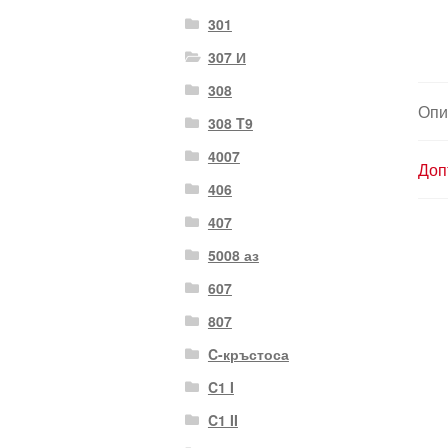
301
307 И
308
Опи
308 T9
4007
Доп
406
407
5008 аз
607
807
C-кръстоса
C1 I
C1 II