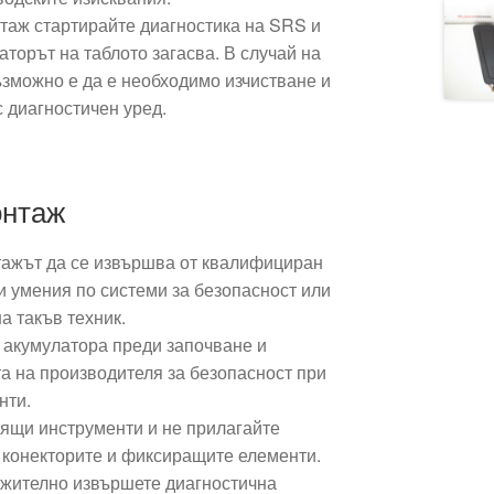
таж стартирайте диагностика на SRS и
каторът на таблото загасва. В случай на
ъзможно е да е необходимо изчистване и
 диагностичен уред.
онтаж
ажът да се извършва от квалифициран
и умения по системи за безопасност или
а такъв техник.
 акумулатора преди започване и
а на производителя за безопасност при
нти.
ящи инструменти и не прилагайте
 конекторите и фиксиращите елементи.
жително извършете диагностична