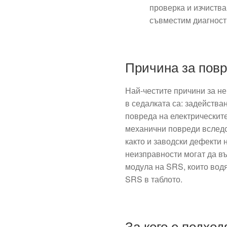
проверка и изчиства
съвместим диагност
Причина за пов
Най-честите причини за н
в седалката са: задейства
повреда на електрическите
механични повреди вследс
както и заводски дефекти 
неизправности могат да въ
модула на SRS, които вод
SRS в таблото.
За кого е подход