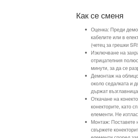
Как се сменя
Оценка: Преди демон
кабелите или в елек
(четец за грешки SR
Изключване на захр
отрицателния полюс
минути, за да се ра
Демонтаж на облицо
около седалката и д
държат възглавница
Откачане на конект
конекторите, като 
елементи. Не изтлас
Монтаж: Поставете н
свържете конекторит
елементи според за