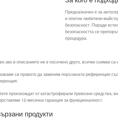
Предназначен е за автосе
и опитни любители-майстор
безопасност. Поради естес
безопасността се препоръ
процедура.
ен ако в описанието не е посочено друго, всички снимки са
азваме си правото да заменим поръчаната референция със
еренция.
тите произхождат от катастрофирали превозни средства, вн
доставяме 12-месечна гаранция за функционалност.
ързани продукти