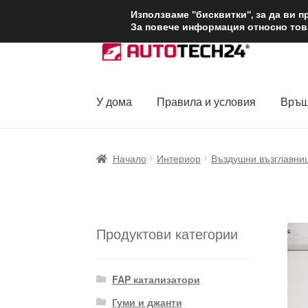
ДОСТАВКА от 1
Използваме "бисквитки", за да ви 
За повече информация относно това
Skip
Skip
to
to
navigation
content
У дома
Правила и условия
Връщ
Начало
Доставка по целия свят
Жалби
За
Начало
Интериор
Въздушни възглавни
Политика за поверителност
Правила и у
Продуктови категории
FAP катализатори
Гуми и джанти