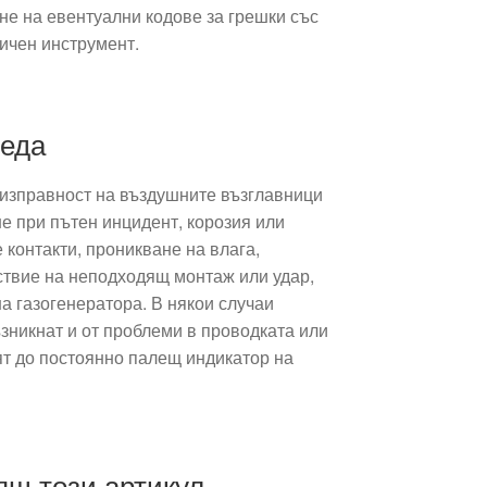
не на евентуални кодове за грешки със
ичен инструмент.
реда
еизправност на въздушните възглавници
не при пътен инцидент, корозия или
 контакти, проникване на влага,
твие на неподходящ монтаж или удар,
на газогенератора. В някои случаи
зникнат и от проблеми в проводката или
ят до постоянно палещ индикатор на
ящ този артикул