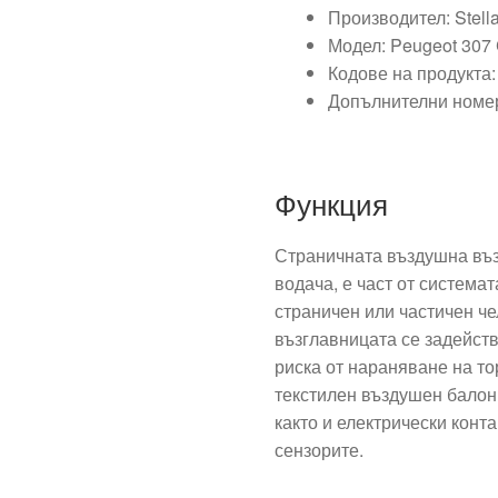
Производител: Stella
Модел: Peugeot 307
Кодове на продукта
Допълнителни номе
Функция
Страничната въздушна въз
водача, е част от система
страничен или частичен ч
възглавницата се задейст
риска от нараняване на то
текстилен въздушен балон
както и електрически конт
сензорите.