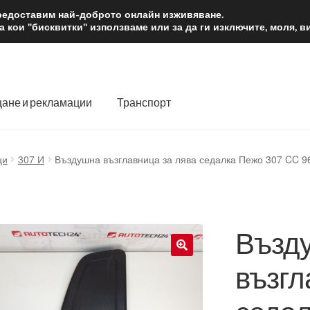
2 лв.
Доста
предоставим най-доброто онлайн изживяване.
 кои "бисквитки" използваме или за да ги изключите, моля, 
ане и рекламации
Транспорт
 нас
Количка
Контакт
Моята сметка
Плащанията
ци
307 И
Въздушна възглавница за лява седалка Пежо 307 CC 
словия
Процедура за рекламации
Разгледайте
Транспорт
Възд
възгл
🔍