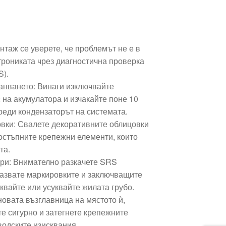
таж се уверете, че проблемът не е в
трониката чрез диагностична проверка
S).
анването: Винаги изключвайте
 на акумулатора и изчакайте поне 10
зреди кондензаторът на системата.
вки: Свалете декоративните облицовки
остъпните крепежни елементи, които
та.
ори: Внимателно разкачете SRS
спазвате маркировките и заключващите
квайте или усуквайте жилата грубо.
овата възглавница на мястото ѝ,
е сигурно и затегнете крепежните
водските изисквания.