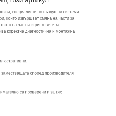
рвизи, специалисти по въздушни системи
и, които извършват смяна на части за
твото на частта и рисковете за
чва коректна диагностична и монтажна
 илюстративни.
 заместващата според производителя
имателно са проверени и за тях