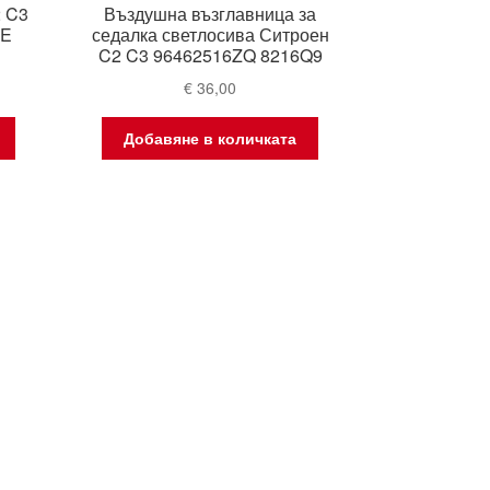
2 C3
Въздушна възглавница за
ZE
седалка светлосива Ситроен
C2 C3 96462516ZQ 8216Q9
€
36,00
Добавяне в количката