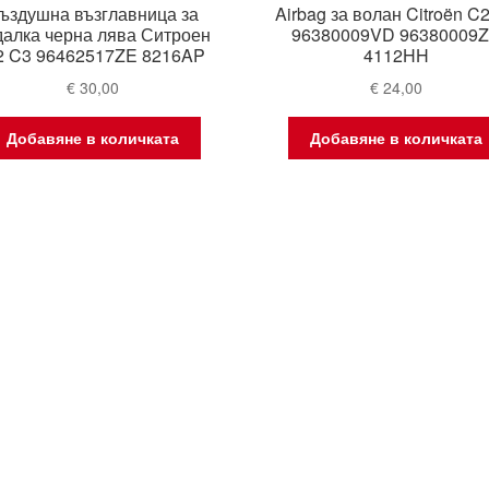
ъздушна възглавница за
Airbag за волан Citroën C
далка черна лява Ситроен
96380009VD 96380009
2 C3 96462517ZE 8216AP
4112HH
€
30,00
€
24,00
Добавяне в количката
Добавяне в количката