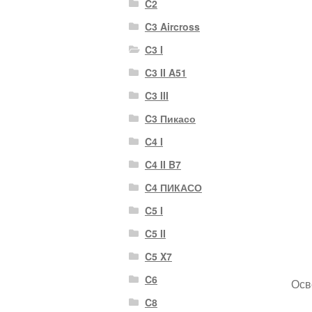
C2
C3 Aircross
C3 I
C3 II A51
C3 III
C3 Пикасо
C4 I
C4 II B7
C4 ПИКАСО
C5 I
C5 II
C5 X7
C6
Осв
C8