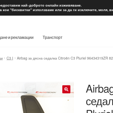
2 лв.
Доста
предоставим най-доброто онлайн изживяване.
 кои "бисквитки" използваме или за да ги изключите, моля, 
ане и рекламации
Транспорт
 нас
Количка
Контакт
Моята сметка
Плащанията
ци
C3 I
Airbag за дясна седалка Citroën C3 Pluriel 96434319ZR 8
словия
Процедура за рекламации
Разгледайте
Транспорт
Airba
седал
🔍