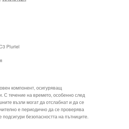
C3 Pluriel
я
новен компонент, осигуряващ
. С течение на времето, особенно след
ните възли могат да отслабнат и да се
ително е периодично да се проверява
се подсигури безопасността на пътниците.