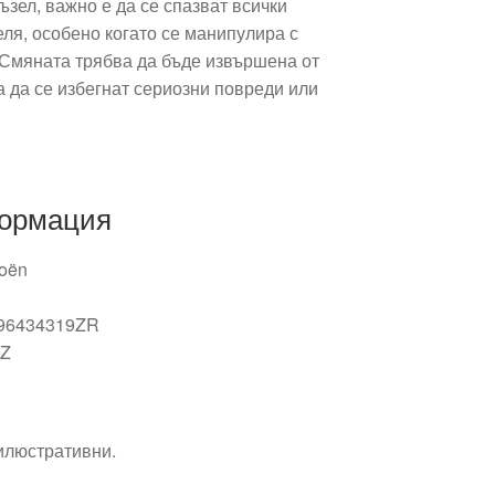
зел, важно е да се спазват всички
ля, особено когато се манипулира с
 Смяната трябва да бъде извършена от
 да се избегнат сериозни повреди или
формация
roën
96434319ZR
JZ
 илюстративни.