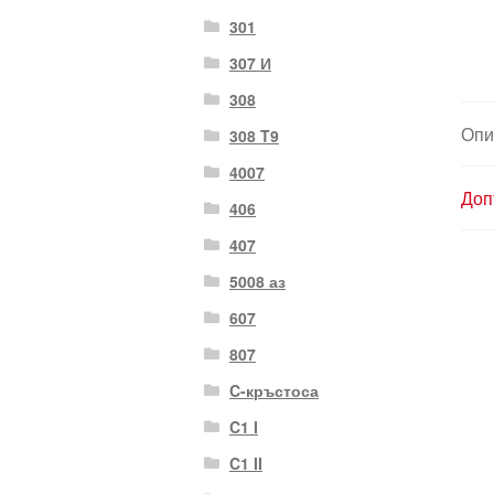
301
307 И
308
Опи
308 T9
4007
Доп
406
407
5008 аз
607
807
C-кръстоса
C1 I
C1 II