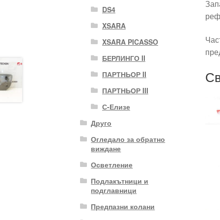
Зап
DS4
реф
XSARA
Час
XSARA PICASSO
пре
БЕРЛИНГО II
Св
ПАРТНЬОР II
ПАРТНЬОР III
С-Елизе
Друго
Огледало за обратно
виждане
Осветление
Подлакътници и
подглавници
Предпазни колани