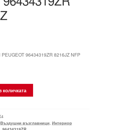
el 96434319ZR
JZ
 PEUGEOT 96434319ZR 8216JZ NFP
в количката
K4
,
Въздушни възглавници
,
Интериор
,
96434319ZR