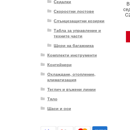
Седалки
В
се
Скоростни лостове
C
Слънцезащитни козирки
Табла за управление и
техните части
Щори на багажника
Комплекти инструменти
Контейнери
Охлаждане, отопление,
климатизация
Теглич и въжени линии
Тяло
Шаси и оси