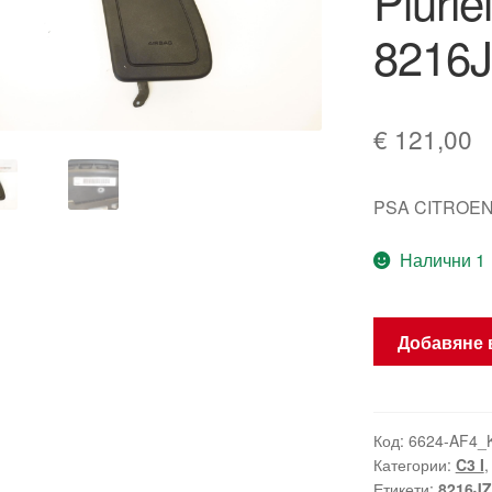
Pluri
8216
€
121,00
PSA CITROEN
Налични 1
количество
Добавяне 
за
Airbag
за
дясна
Код:
6624-AF4_
Категории:
C3 I
седалка
Етикети:
8216JZ