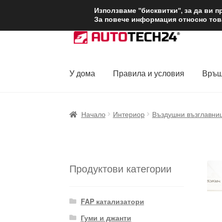
ДОСТАВКА от 1
Използваме "бисквитки", за да ви 
За повече информация относно това
Skip
Skip
to
to
navigation
content
У дома
Правила и условия
Връщ
Начало
Доставка по целия свят
Жалби
За
Начало
Интериор
Въздушни възглавни
Политика за поверителност
Правила и у
Продуктови категории
FAP катализатори
Гуми и джанти