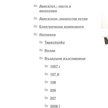
Двигател - части и
аксесоари
Двигатели, скоростни кутии
Електрически компоненти
Интериор
Tapecírunky
Волан
Въздушни възглавници
1007 г
107 И
108
206
207
3008 I