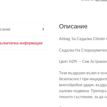
Citroën
C3
Pluriel
96434319ZR
Описание
8216JZ
сание
Airbag За Седалка Citroën 
ълнителна информация
Седалка На Споразумител
Цвят HZR- – Сив Астракан
Този въздушен възел е ос
безопасност при инциденти
многобройни удари, въздуш
наложи подмяна. Препоръч
тяхното състояние, за да 