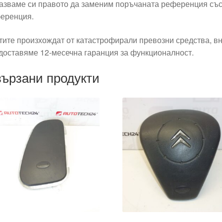
азваме си правото да заменим поръчаната референция със
еренция.
тите произхождат от катастрофирали превозни средства, вн
доставяме 12-месечна гаранция за функционалност.
ързани продукти