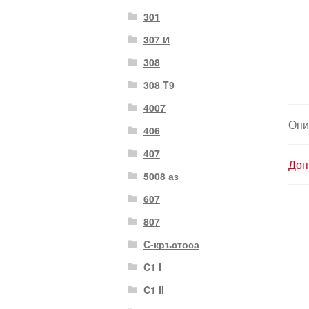
301
307 И
308
308 T9
4007
Опи
406
407
Доп
5008 аз
607
807
C-кръстоса
C1 I
C1 II