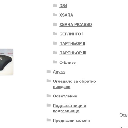
DS4
XSARA
XSARA PICASSO
БЕРЛИНГО II
ПАРТНЬОР II
ПАРТНЬОР III
С-Елизе
Друго
Огледало за обратно
виждане
Осветление
Подлакътници и
подглавници
Осв
Предпазни колани