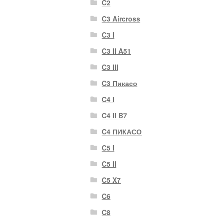
C2
C3 Aircross
C3 I
C3 II A51
C3 III
C3 Пикасо
C4 I
C4 II B7
C4 ПИКАСО
C5 I
C5 II
C5 X7
C6
C8