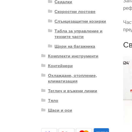
Зап
Седалки
реф
Скоростни лостове
Слънцезащитни козирки
Час
пре
Табла за управление и
техните части
Св
Щори на багажника
Комплекти инструменти
Контейнери
Охлаждане, отопление,
климатизация
Теглич и въжени линии
Тяло
Шаси и оси