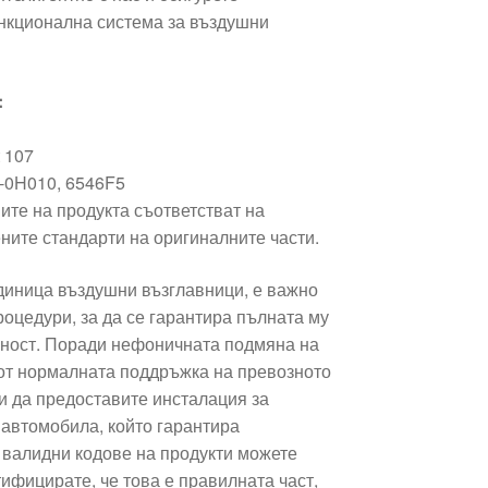
нкционална система за въздушни
:
t 107
0-0H010, 6546F5
ите на продукта съответстват на
ните стандарти на оригиналните части.
единица въздушни възглавници, е важно
оцедури, за да се гарантира пълната му
сност. Поради нефоничната подмяна на
 от нормалната поддръжка на превозното
и да предоставите инсталация за
автомобила, който гарантира
 валидни кодове на продукти можете
ифицирате, че това е правилната част,