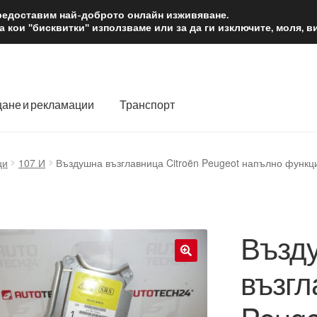
2 лв.
Доста
предоставим най-доброто онлайн изживяване.
 кои "бисквитки" използваме или за да ги изключите, моля, 
ане и рекламации
Транспорт
 нас
Количка
Контакт
Моята сметка
Плащанията
ци
107 И
Въздушна възглавница Citroën Peugeot напълно функ
словия
Процедура за рекламации
Разгледайте
Транспорт
Възд
възгл
🔍