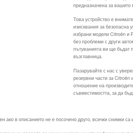
предназначена за вашето 
Това устройство е внимате
изисквания за безопасна у
избрани модели Citroën и 
без проблеми с други авто
пътуванията ви ще бъдат п
възглавница.
Пазарувайте с нас с увере
резервни части за Citroën
отношение на производите
съвместимостта, за да бъд
ен ако в описанието не е посочено друго, всички снимки са