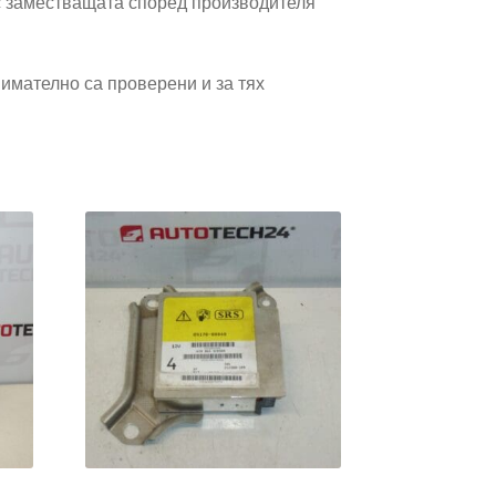
 заместващата според производителя
имателно са проверени и за тях