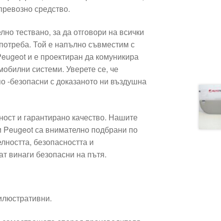
превозно средство.
лно тествано, за да отговори на всички
потреба. Той е напълно съвместим с
Peugeot и е проектиран да комуникира
мобилни системи. Уверете се, че
о -безопасни с доказаното ни въздушна
ност и гарантирано качество. Нашите
 и Peugeot са внимателно подбрани по
лността, безопасността и
ат винаги безопасни на пътя.
 илюстративни.