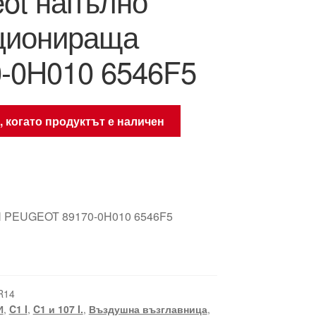
ot напълно
ционираща
-0H010 6546F5
, когато продуктът е наличен
 PEUGEOT 89170-0H010 6546F5
R14
И
,
C1 I
,
C1 и 107 I.
,
Въздушна възглавница
,