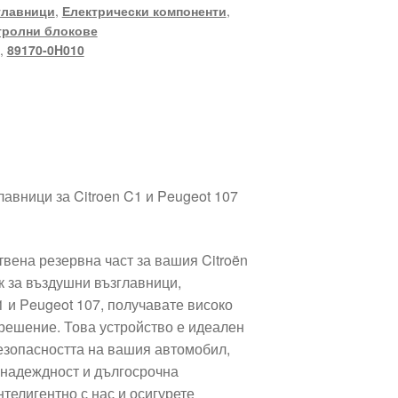
главници
,
Електрически компоненти
,
тролни блокове
,
89170-0H010
авници за Citroen C1 и Peugeot 107
вена резервна част за вашия Citroën
к за въздушни възглавници,
1 и Peugeot 107, получавате високо
решение. Това устройство е идеален
езопасността на вашия автомобил,
 надеждност и дългосрочна
телигентно с нас и осигурете