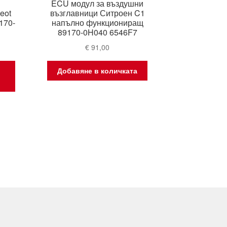
ECU модул за въздушни
eot
възглавници Ситроен C1
170-
напълно функциониращ
89170-0H040 6546F7
€
91,00
Добавяне в количката