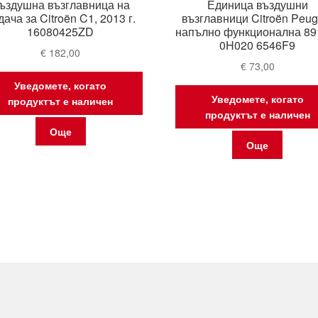
ъздушна възглавница на
Единица въздушни
дача за Citroën C1, 2013 г.
възглавници Citroën Peug
16080425ZD
напълно функционална 89
0H020 6546F9
€
182,00
€
73,00
Уведомете, когато
Уведомете, когато
продуктът е наличен
продуктът е наличен
Още
Още