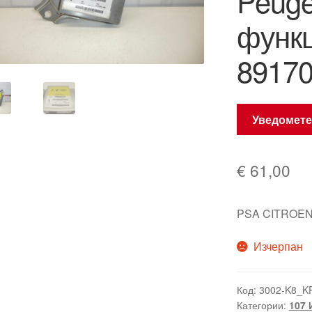
Peuge
функ
89170
Уведомете
€
61,00
PSA CITROEN
Изчерпан
Код:
3002-K8_K
Категории:
107 