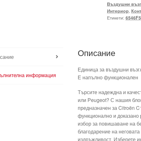
Въздушни въз
Интериор
,
Кон
Етикети:
6546F5
Описание
сание
Единица за въздушни възгл
ълнителна информация
Е напълно функционален
Търсите надеждна и качест
или Peugeot? С нашия бло
предназначен за Citroën C
функционално и доказано 
избор за повишаване на б
благодарение на неговата
издръжливост. Изберете ин