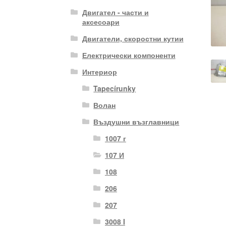
Двигател - части и
аксесоари
Двигатели, скоростни кутии
Електрически компоненти
Интериор
Tapecírunky
Волан
Въздушни възглавници
1007 г
107 И
108
206
207
3008 I