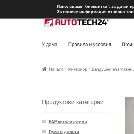
ДОСТАВКА от 1
Използваме "бисквитки", за да ви 
За повече информация относно това
Skip
Skip
to
to
navigation
content
У дома
Правила и условия
Връщ
Начало
Доставка по целия свят
Жалби
За
Начало
Интериор
Въздушни възглавни
Политика за поверителност
Правила и у
Продуктови категории
FAP катализатори
Гуми и джанти