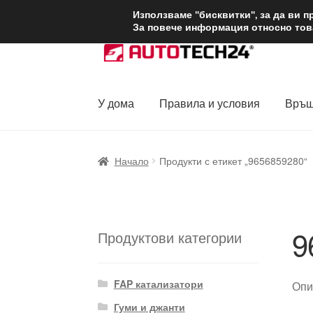
ДОСТАВКА от 1
Използваме "бисквитки", за да ви 
За повече информация относно това
Skip
Skip
to
to
navigation
content
У дома
Правила и условия
Връщ
Начало
Доставка по целия свят
Жалби
За
Начало
Продукти с етикет „9656859280“
Политика за поверителност
Правила и у
9
Продуктови категории
FAP катализатори
Опи
Гуми и джанти