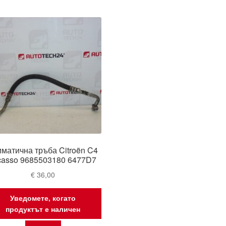
иматична тръба Citroën C4
casso 9685503180 6477D7
€
36,00
Уведомете, когато
продуктът е наличен