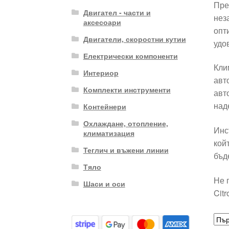
Пре
Двигател - части и
нез
аксесоари
опт
Двигатели, скоростни кутии
удо
Електрически компоненти
Кли
Интериор
авт
Комплекти инструменти
авт
над
Контейнери
Охлаждане, отопление,
Инс
климатизация
кой
Теглич и въжени линии
бъд
Тяло
Не 
Шаси и оси
Cit