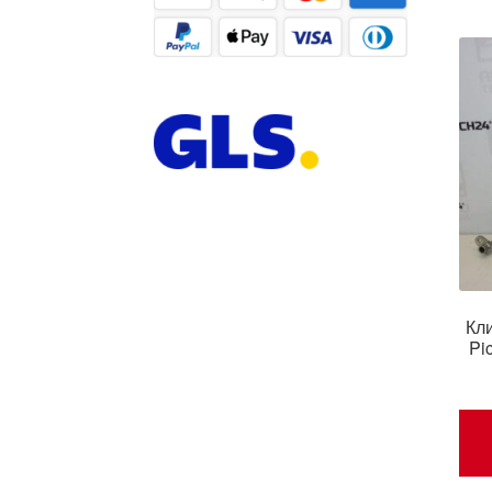
Кл
Pi