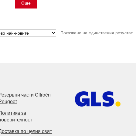
Още
Показване на единствения резултат
Резервни части Citroën
Peugeot
Политика за
поверителност
Доставка по целия свят