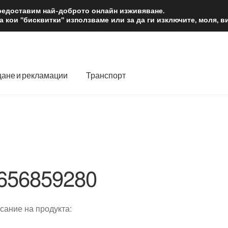
2 лв.
Доста
предоставим най-доброто онлайн изживяване.
 кои "бисквитки" използваме или за да ги изключите, моля, 
ане и рекламации
Транспорт
 нас
Количка
Контакт
Моята сметка
Плащанията
словия
Процедура за рекламации
Разгледайте
Транспорт
656859280
сание на продукта: