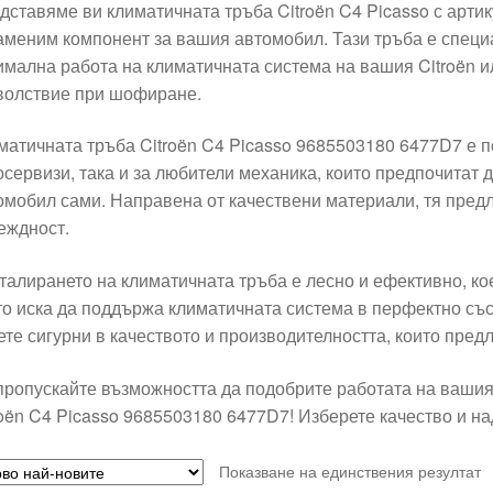
дставяме ви климатичната тръба Citroën C4 Picasso с арт
аменим компонент за вашия автомобил. Тази тръба е специа
имална работа на климатичната система на вашия Citroën и
волствие при шофиране.
матичната тръба Citroën C4 Picasso 9685503180 6477D7 е 
осервизи, така и за любители механика, които предпочитат 
омобил сами. Направена от качествени материали, тя пред
еждност.
талирането на климатичната тръба е лесно и ефективно, кое
то иска да поддържа климатичната система в перфектно съ
ете сигурни в качеството и производителността, които пред
пропускайте възможността да подобрите работата на вашия
roën C4 Picasso 9685503180 6477D7! Изберете качество и на
Показване на единствения резултат