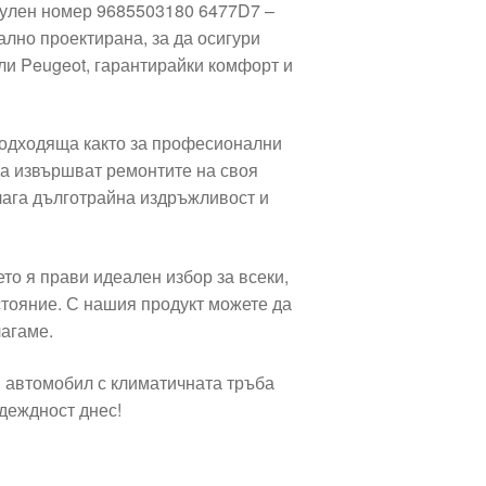
икулен номер 9685503180 6477D7 –
лно проектирана, за да осигури
ли Peugeot, гарантирайки комфорт и
подходяща както за професионални
да извършват ремонтите на своя
лага дълготрайна издръжливост и
то я прави идеален избор за всеки,
стояние. С нашия продукт можете да
лагаме.
 автомобил с климатичната тръба
деждност днес!