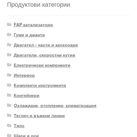
Продуктови категории
FAP катализатори
Гуми и джанти
Двигател - части и аксесоари
Двигатели, скоростни кутии
Електрически компоненти
Интериор
Комплекти инструменти
Контейнери
Охлаждане, отопление, климатизация
Теглич и въжени линии
Тяло
Шаси и оси