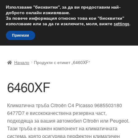
ДОСТАВКА от 12 лв.
Използваме "бисквитки", за да ви предоставим най-
доброто онлайн изживяване.
Доставка по целия свят
За повече информация относно това кои "бисквитки"
използваме или за да ги изключите, моля, вижте
settings
.
Skip
Skip
Menu
Приемам
to
to
navigation
content
Начало
Начало
Продукти с етикет „6460XF“
Доставка по целия свят
6460XF
Жалби
За нас
Климатична тръба Citroën C4 Picasso 9685503180
6477D7 е висококачествена резервна част,
Количка
подходяща за вашия автомобил Citroën или Peugeot.
Тази тръба е важен компонент на климатичната
Контакт
система, която осигурява перфектен климатичен