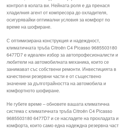
контрол в колата ви. Нейната роля е да пренася
Моята сметка
хладилния агент от компресора до охладителя,
осигурявайки оптимални условия за комфорт по
Плащанията
време на шофиране.
Политика за поверителност
С оптимизирана конструкция и надеждност,
климатичната тръба Citroën C4 Picasso 9685503180
6477D7 е идеален избор за автопрофесионалисти и
Правила и условия
любители на автомобилната механика, които се
занимават със собствени ремонти. Инвестицията в
Процедура за рекламации
качествени резервни части е от съществено
значение за дълготрайността на автомобила и
Разгледайте
комфортното шофиране.
Транспорт
Не губете време – обновете вашата климатична
система с климатичната тръба Citroën C4 Picasso
9685503180 6477D7 и се насладете на прохладата и
комфорта, които само една надеждна резервна част