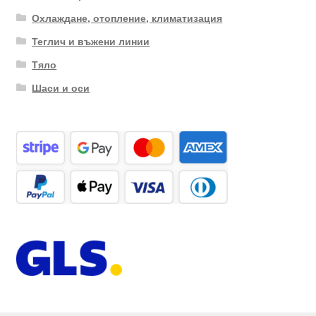
Охлаждане, отопление, климатизация
Теглич и въжени линии
Тяло
Шаси и оси