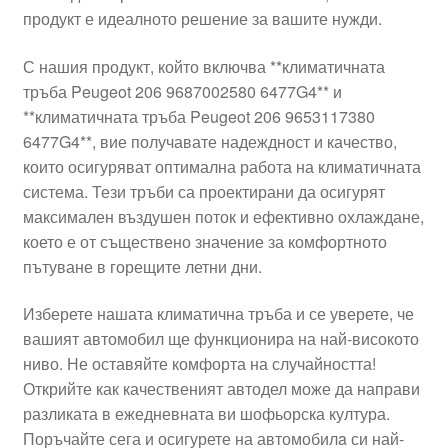
продукт е идеалното решение за вашите нужди.
Моята сметка
С нашия продукт, който включва **климатичната
Плащанията
тръба Peugeot 206 9687002580 6477G4** и
**климатичната тръба Peugeot 206 9653117380
Политика за поверителност
6477G4**, вие получавате надеждност и качество,
които осигуряват оптимална работа на климатичната
система. Тези тръби са проектирани да осигурят
Правила и условия
максимален въздушен поток и ефективно охлаждане,
което е от съществено значение за комфортното
Процедура за рекламации
пътуване в горещите летни дни.
Разгледайте
Изберете нашата климатична тръба и се уверете, че
вашият автомобил ще функционира на най-високото
Транспорт
ниво. Не оставяйте комфорта на случайността!
Открийте как качественият автодел може да направи
разликата в ежедневната ви шофьорска култура.
Поръчайте сега и осигурете на автомобилa си най-