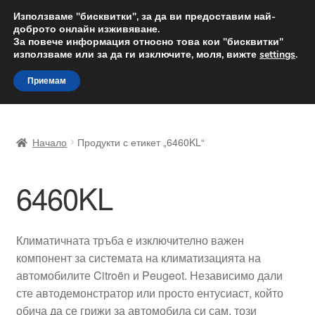
ДОСТАВКА от 12 лв.
Използваме "бисквитки", за да ви предоставим най-
доброто онлайн изживяване.
Доставка по целия свят
За повече информация относно това кои "бисквитки"
използваме или за да ги изключите, моля, вижте
settings
.
Skip
Skip
Menu
Приемам
to
to
navigation
content
Начало
Начало
Продукти с етикет „6460KL“
Доставка по целия свят
6460KL
Жалби
За нас
Климатичната тръба е изключително важен
компонент за системата на климатизацията на
Количка
автомобилите Citroën и Peugeot. Независимо дали
сте автодемонстратор или просто ентусиаст, който
Контакт
обича да се грижи за автомобила си сам, този