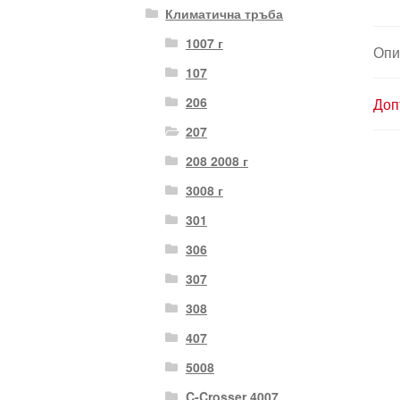
Климатична тръба
1007 г
Опи
107
206
Доп
207
208 2008 г
3008 г
301
306
307
308
407
5008
C-Crosser 4007