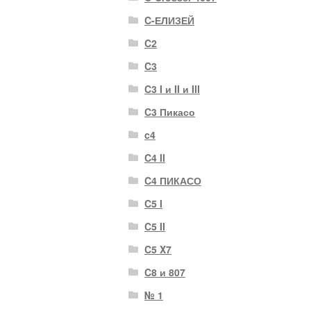
C-ЕЛИЗЕЙ
C2
C3
C3 I и II и III
C3 Пикасо
c4
C4 II
C4 ПИКАСО
C5 I
C5 II
C5 X7
C8 и 807
№ 1