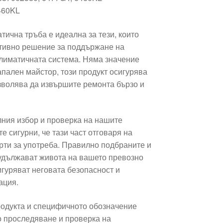
460KL
тична тръба е идеална за тези, които
тивно решение за поддържане на
лиматичната система. Няма значение
апален майстор, този продукт осигурява
озволява да извършите ремонта бързо и
ния избор и проверка на нашите
е сигурни, че тази част отговаря на
рти за употреба. Правилно подбраните и
 удължават живота на вашето превозно
игуряват неговата безопасност и
ация.
одукта и специфичното обозначение
о проследяване и проверка на