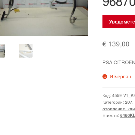
9687
Уведомете
€
139,00
PSA CITROEN
Изчерпан
Код:
4559-V1_K
Категории:
207
,
отопление, кл
Етикети:
6460K