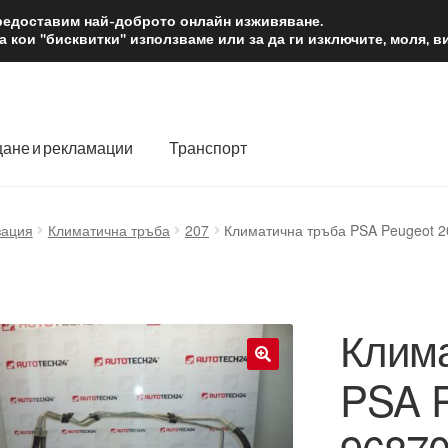
2 лв.
Доста
предоставим най-доброто онлайн изживяване.
 кои "бисквитки" използваме или за да ги изключите, моля, 
ане и рекламации
Транспорт
 нас
Количка
Контакт
Моята сметка
Плащанията
зация
Климатична тръба
207
Климатична тръба PSA Peugeot 
словия
Процедура за рекламации
Разгледайте
Транспорт
Клима
PSA P
🔍