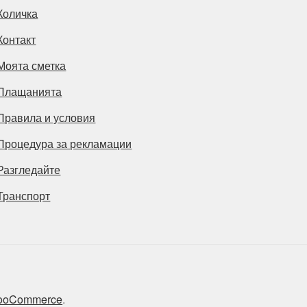
Количка
Контакт
Моята сметка
Плащанията
Правила и условия
Процедура за рекламации
Разгледайте
Транспорт
 WooCommerce
.