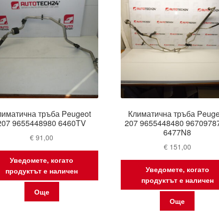
лиматична тръба Peugeot
Климатична тръба Peuge
207 9655448980 6460TV
207 9655448480 9670978
6477N8
€
91,00
€
151,00
Уведомете, когато
Уведомете, когато
продуктът е наличен
продуктът е наличен
Още
Още