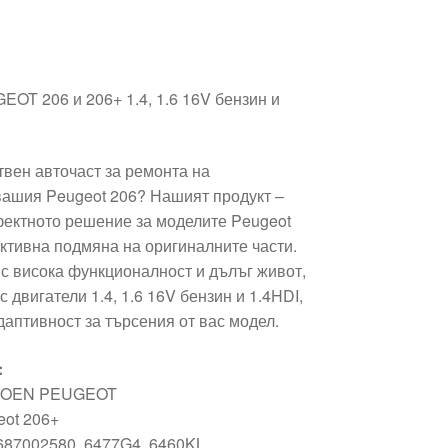
OT 206 и 206+ 1.4, 1.6 16V бензин и
твен авточаст за ремонта на
вашия Peugeot 206? Нашият продукт –
фектното решение за моделите Peugeot
ктивна подмяна на оригиналните части.
 с висока функционалност и дълъг живот,
 двигатели 1.4, 1.6 16V бензин и 1.4HDI,
даптивност за търсения от вас модел.
:
ROEN PEUGEOT
eot 206+
87002580, 6477G4, 6460KL