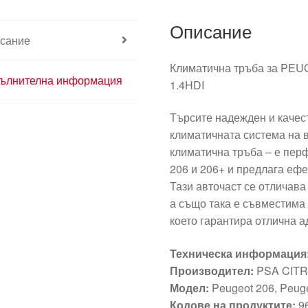
Описание
сание
Климатична тръба за PEUGE
ълнителна информация
1.4HDI
Търсите надежден и качес
климатичната система на 
климатична тръба – е пер
206 и 206+ и предлага ефе
Тази авточаст се отличава
а също така е съвместима с
което гарантира отлична а
Техническа информация
Производител:
PSA CIT
Модел:
Peugeot 206, Peug
Кодове на продуктите:
96