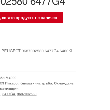
002580 6477G4
, когато продуктът е наличен
 PEUGEOT 9687002580 6477G4 6460KL
35a M4099
C3 Пикасо
,
Климатична тръба
,
Охлаждане,
иматизация
L
,
6477G4
,
9687002580