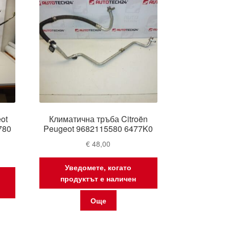
ot
Климатична тръба Citroën
780
Peugeot 9682115580 6477K0
€
48,00
Уведомете, когато
продуктът е наличен
Още