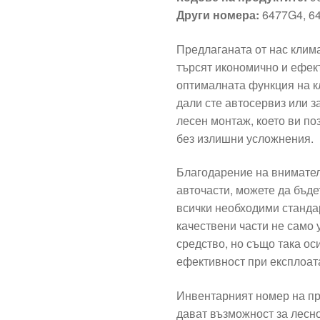
Други номера:
6477G4, 6
Предлаганата от нас клима
търсят икономично и ефек
оптималната функция на к
дали сте автосервиз или з
лесен монтаж, което ви п
без излишни усложнения.
Благодарение на внимател
авточасти, можете да бъдет
всички необходими станда
качествени части не само
средство, но също така ос
ефективност при експлоат
Инвентарният номер на пр
дават възможност за лесн