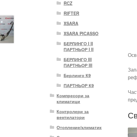
RCZ
RIFTER
XSARA
XSARA PICASSO
БЕРЛИНГО I II
ПАРТНЬОР I II
Осв
БЕРЛИНГО III
ПАРТНЬОР III
Зап
Берлинго К9
реф
ПАРТНЬОР К9
Час
Компресори за
пре
климатици
Контролери за
Св
вентилатори
Отопление/климатик