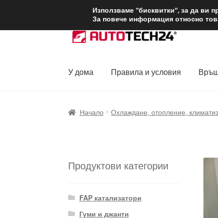
ДОСТАВКА от 1
Използваме "бисквитки", за да ви 
За повече информация относно това
Skip
Skip
to
to
navigation
content
У дома
Правила и условия
Връщ
Начало
Доставка по целия свят
Жалби
За
Начало
Охлаждане, отопление, климати
Политика за поверителност
Правила и у
Продуктови категории
FAP катализатори
Гуми и джанти