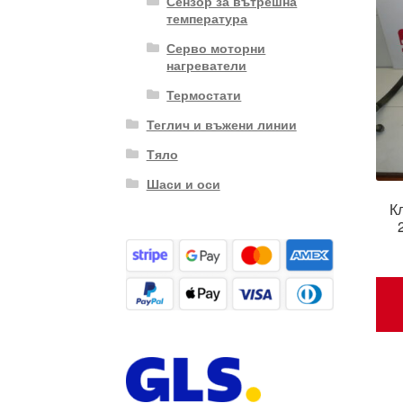
Сензор за вътрешна
температура
Серво моторни
нагреватели
Термостати
Теглич и въжени линии
Тяло
Шаси и оси
К