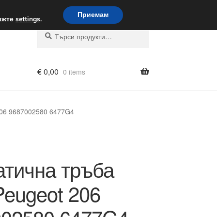
вка по целия свят
Приемам
вижте
settings
.
Търсене
Търсене
за:
€
0,00
0 items
206 9687002580 6477G4
тична тръба
eugeot 206