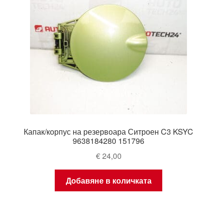
Капак/корпус на резервоара Ситроен C3 KSYC
9638184280 151796
€
24,00
Добавяне в количката