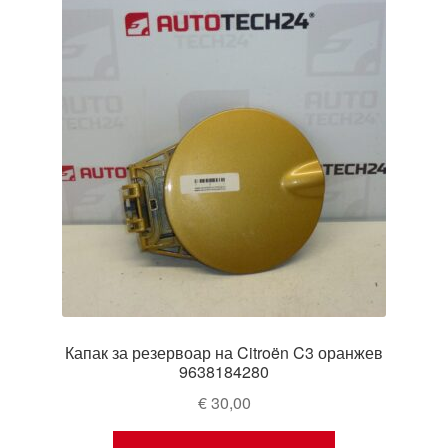
Капак за резервоар на Citroën C3 оранжев
9638184280
€
30,00