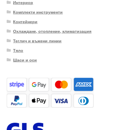
Интериор
Комплекти инструменти
Контейнери
Охлаждане, отопление, климатизация
Теглич и въжени линии
Тяло
Шаси и оси