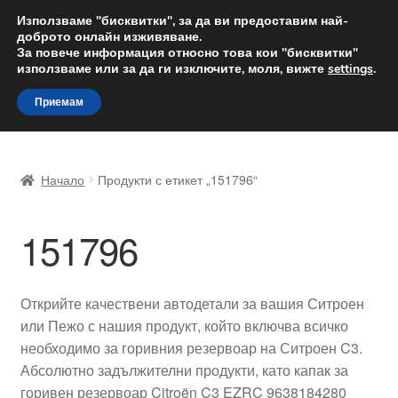
ДОСТАВКА от 12 лв.
Използваме "бисквитки", за да ви предоставим най-
доброто онлайн изживяване.
Доставка по целия свят
За повече информация относно това кои "бисквитки"
използваме или за да ги изключите, моля, вижте
settings
.
Skip
Skip
Menu
Приемам
to
to
navigation
content
Начало
Начало
Продукти с етикет „151796“
Доставка по целия свят
151796
Жалби
За нас
Открийте качествени автодетали за вашия Ситроен
или Пежо с нашия продукт, който включва всичко
Количка
необходимо за горивния резервоар на Ситроен C3.
Абсолютно задължителни продукти, като капак за
Контакт
горивен резервоар Citroën C3 EZRC 9638184280