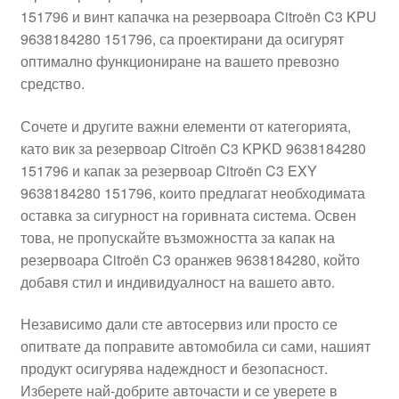
151796 и винт капачка на резервоара Citroën C3 KPU
Моята сметка
9638184280 151796, са проектирани да осигурят
оптимално функциониране на вашето превозно
Плащанията
средство.
Политика за поверителност
Сочете и другите важни елементи от категорията,
като вик за резервоар Citroën C3 KPKD 9638184280
151796 и капак за резервоар Citroën C3 EXY
Правила и условия
9638184280 151796, които предлагат необходимата
оставка за сигурност на горивната система. Освен
Процедура за рекламации
това, не пропускайте възможността за капак на
резервоара Citroën C3 оранжев 9638184280, който
Разгледайте
добавя стил и индивидуалност на вашето авто.
Транспорт
Независимо дали сте автосервиз или просто се
опитвате да поправите автомобила си сами, нашият
продукт осигурява надеждност и безопасност.
Изберете най-добрите авточасти и се уверете в