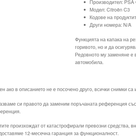
Производител: PS
Модел: Citroën C3
Кодове на продукти
Други номера: N/A
Функцията на капака на р
горивото, но и да осигуря
Редовното му заменяне е 
автомобила.
ен ако в описанието не е посочено друго, всички снимки са
азваме си правото да заменим поръчаната референция със
еренция.
тите произхождат от катастрофирали превозни средства, вн
доставяме 12-месечна гаранция за функционалност.