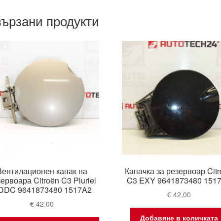
ързани продукти
Вентилационен капак на
Капачка за резервоар Cit
ервоара Citroën C3 Pluriel
C3 EXY 9641873480 151
DDC 9641873480 1517A2
€
42,00
€
42,00
Добавяне в количката