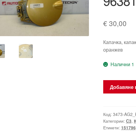
9638
€
30,00
Капачка, капа
оранжев
Налични 1
количество
Добавяне 
за
Капак
за
резервоар
Код:
3473-AG2_
Категории:
C3
,
на
Етикети:
151796
Citroën