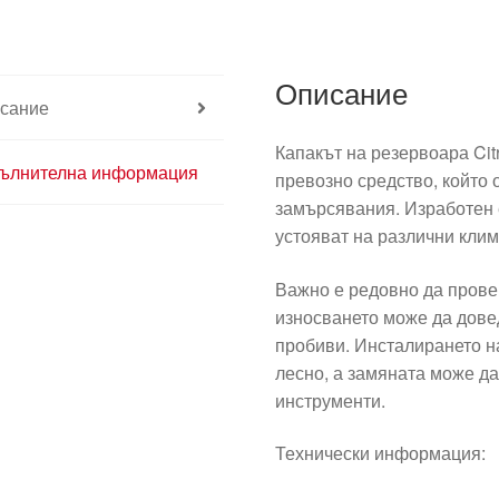
C3
оранжев
9638184280
Описание
сание
Капакът на резервоара Cit
ълнителна информация
превозно средство, който 
замърсявания. Изработен 
устояват на различни клим
Важно е редовно да провер
износването може да дове
пробиви. Инсталирането на
лесно, а замяната може д
инструменти.
Технически информация: