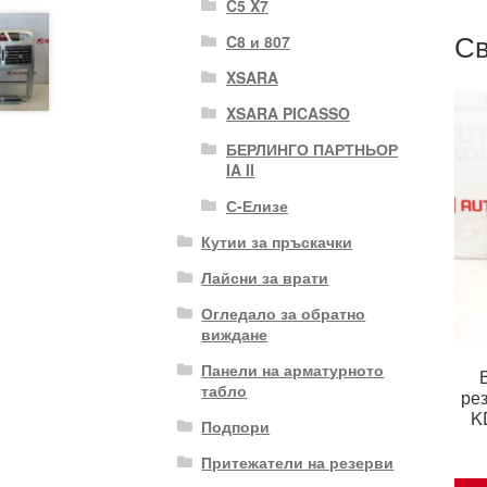
C5 X7
Св
C8 и 807
XSARA
XSARA PICASSO
БЕРЛИНГО ПАРТНЬОР
IA II
С-Елизе
Кутии за пръскачки
Лайсни за врати
Огледало за обратно
виждане
Панели на арматурното
табло
рез
K
Подпори
Притежатели на резерви