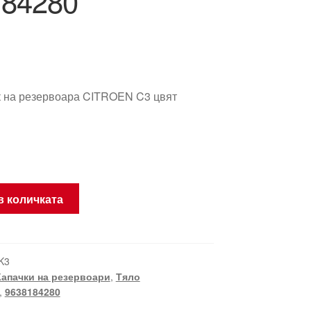
184280
к на резервоара CITROEN C3 цвят
в количката
K3
Капачки на резервоари
,
Тяло
,
9638184280