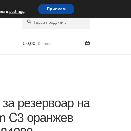
вка по целия свят
Приемам
вижте
settings
.
Търсене
Търсене
за:
€
0,00
0 items
 за резервоар на
ën C3 оранжев