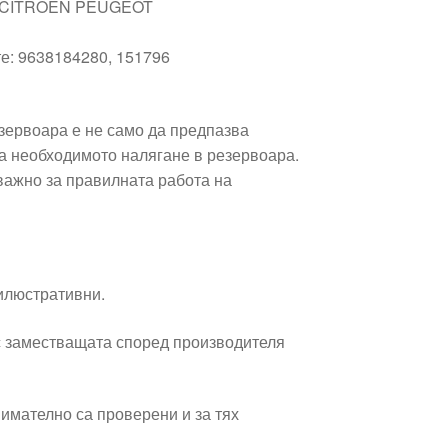
A CITROEN PEUGEOT
те: 9638184280, 151796
езервоара е не само да предпазва
ва необходимото налягане в резервоара.
важно за правилната работа на
 илюстративни.
 заместващата според производителя
имателно са проверени и за тях