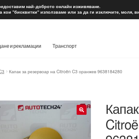
2 лв.
Доста
предоставим най-доброто онлайн изживяване.
 кои "бисквитки" използваме или за да ги изключите, моля, 
ане и рекламации
Транспорт
 нас
Количка
Контакт
Моята сметка
Плащанията
C3
Капак за резервоар на Citroën C3 оранжев 9638184280
словия
Процедура за рекламации
Разгледайте
Транспорт
Капак
Citro
🔍