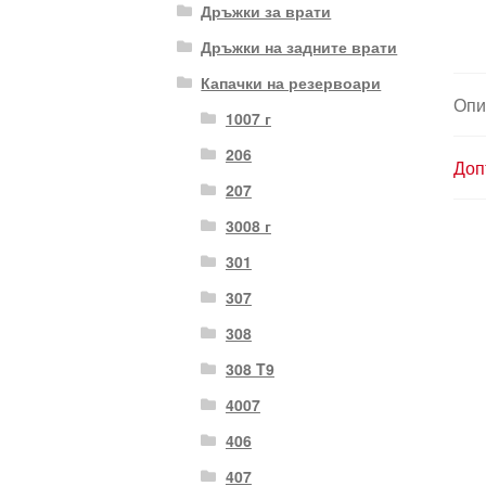
Дръжки за врати
Дръжки на задните врати
Капачки на резервоари
Опи
1007 г
206
Доп
207
3008 г
301
307
308
308 T9
4007
406
407