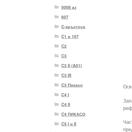
5008 аз
607
C-кръстоса
C1 и 107
C2
C3
C3 II (A51)
C3 III
C3 Пикасо
Осв
C4 I
Зап
C4 II
реф
C4 ПИКАСО
Час
C5 I и II
пре