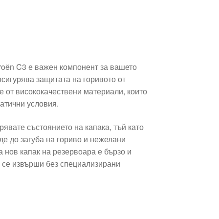
roën C3 е важен компонент за вашето
осигурява защитата на горивото от
е от висококачествени материали, които
атични условия.
явате състоянието на капака, тъй като
де до загуба на гориво и нежелани
 нов капак на резервоара е бързо и
а се извърши без специализирани