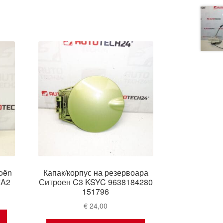
roën
Капак/корпус на резервоара
7A2
Ситроен C3 KSYC 9638184280
151796
€
24,00