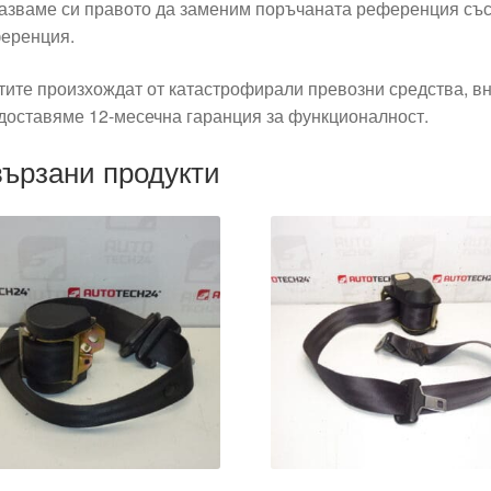
азваме си правото да заменим поръчаната референция със
еренция.
тите произхождат от катастрофирали превозни средства, вн
доставяме 12-месечна гаранция за функционалност.
ързани продукти