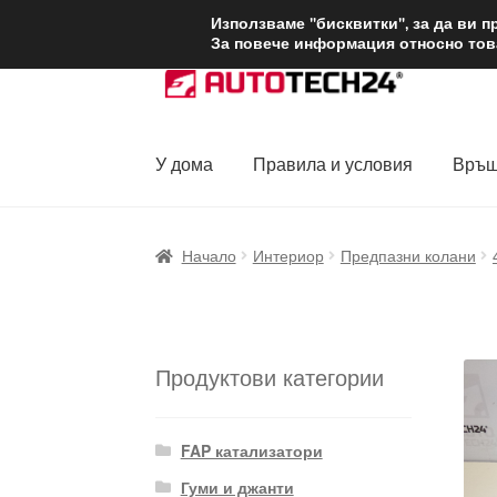
ДОСТАВКА от 1
Използваме "бисквитки", за да ви 
За повече информация относно това
Skip
Skip
to
to
navigation
content
У дома
Правила и условия
Връщ
Начало
Доставка по целия свят
Жалби
За
Начало
Интериор
Предпазни колани
Политика за поверителност
Правила и у
Продуктови категории
FAP катализатори
Гуми и джанти