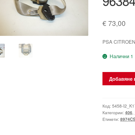
9638
€
73,00
PSA CITROEN
Налични 1
количество
Добавяне 
за
Десен
Преден
Колан
Код:
5458-I2_K1
Категории:
406
,
Peugeot
Етикети:
8974C
406
96384989EX