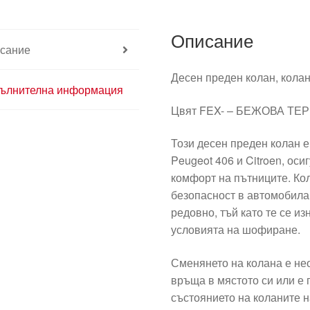
8974CS
Описание
сание
Десен преден колан, кола
ълнителна информация
Цвят FEX- – БЕЖОВА ТЕ
Този десен преден колан 
Peugeot 406 и Citroen, ос
комфорт на пътниците. Кол
безопасност в автомобила
редовно, тъй като те се и
условията на шофиране.
Сменянето на колана е нео
връща в мястото си или е 
състоянието на коланите н