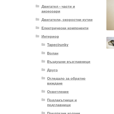
Двигател - части и
аксесоари
Двигатели, скоростни кутии
Електрически компоненти
Интериор
Tapecírunky
Волан
Въздушни възглавници
Друго
Огледало за обратно
виждане
Осветление
Подлакътници и
подглавници
Предпазни колани