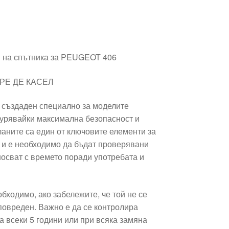
н на спътника за PEUGEOT 406
РРЕ ДЕ КАСЕЛ
е създаден специално за моделите
игурявайки максимална безопасност и
аните са един от ключовите елементи за
 и е необходимо да бъдат проверявани
зносват с времето поради употребата и
бходимо, ако забележите, че той не се
повреден. Важно е да се контролира
а всеки 5 години или при всяка замяна