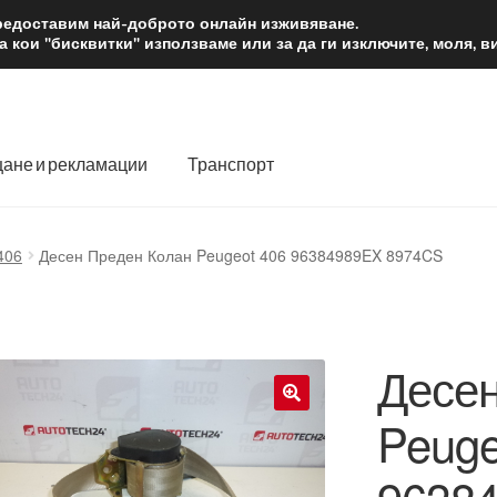
2 лв.
Доста
предоставим най-доброто онлайн изживяване.
 кои "бисквитки" използваме или за да ги изключите, моля, 
ане и рекламации
Транспорт
 нас
Количка
Контакт
Моята сметка
Плащанията
406
Десен Преден Колан Peugeot 406 96384989EX 8974CS
словия
Процедура за рекламации
Разгледайте
Транспорт
Десен
Peuge
🔍