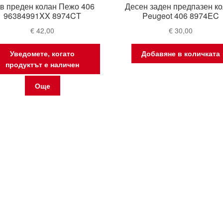
в преден колан Пежо 406
Десен заден предпазен к
96384991XX 8974CT
Peugeot 406 8974EC
€
42,00
€
30,00
Уведомете, когато
Добавяне в количката
продуктът е наличен
Още