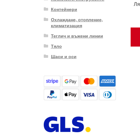
Ля
Контейнери
Охлаждане, отопление,
климатизация
Теглич и въжени линии
Тяло
Шаси и оси