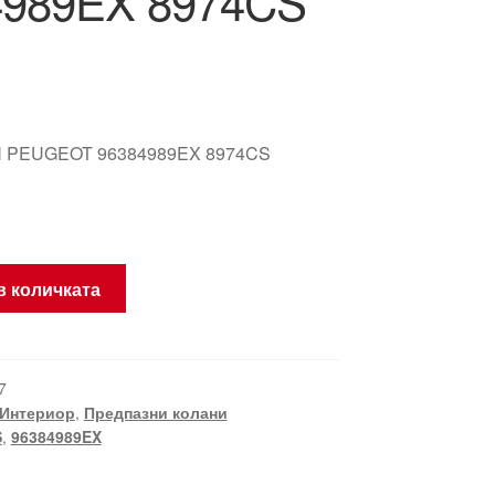
4989EX 8974CS
 PEUGEOT 96384989EX 8974CS
в количката
7
Интериор
,
Предпазни колани
S
,
96384989EX