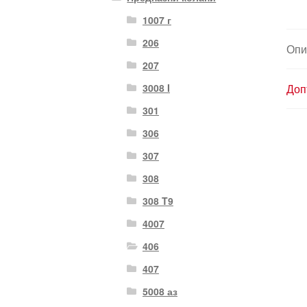
1007 г
206
Опи
207
3008 I
Доп
301
306
307
308
308 T9
4007
406
407
5008 аз