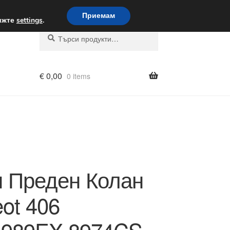
вка по целия свят
Приемам
вижте
settings
.
Търсене
Търсене
за:
€
0,00
0 items
 Преден Колан
ot 406