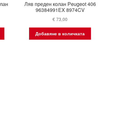
олан
Ляв преден колан Peugeot 406
96384991EX 8974CV
€
73,00
Добавяне в количката