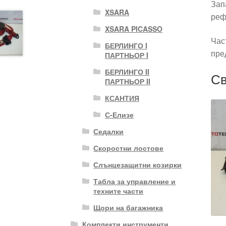
Зап
XSARA
реф
XSARA PICASSO
Час
БЕРЛИНГО I
пре
ПАРТНЬОР I
БЕРЛИНГО II
Св
ПАРТНЬОР II
КСАНТИЯ
С-Елизе
Седалки
Скоростни лостове
Слънцезащитни козирки
Табла за управление и
техните части
Щори на багажника
Комплекти инструменти