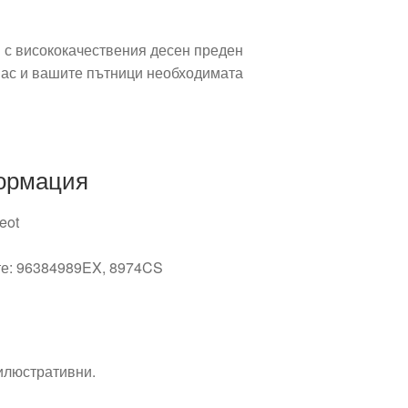
 с висококачествения десен преден
 вас и вашите пътници необходимата
ормация
eot
те: 96384989EX, 8974CS
 илюстративни.