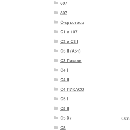
607
807
C-кръстоса
C1 и 107
C2 и C3 I
C3 II (A51)
C3 Пикасо
C4 I
C4 II
C4 ПИКАСО
C5 I
C5 II
C5 X7
Осв
C8