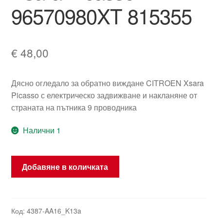
96570980XT 815355
€
48,00
Дясно огледало за обратно виждане CITROEN Xsara
Picasso с електрическо задвижване и накланяне от
страната на пътника 9 проводника
Налични 1
количество
Добавяне в количката
за
Дясно
странично
огледало
Код:
4387-AA16_K13a