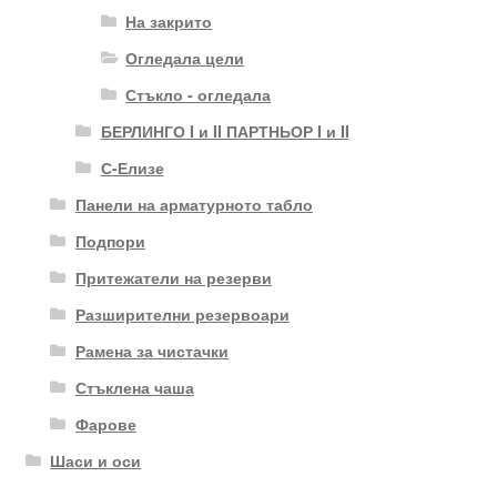
На закрито
Огледала цели
Стъкло - огледала
БЕРЛИНГО I и II ПАРТНЬОР I и II
С-Елизе
Панели на арматурното табло
Подпори
Притежатели на резерви
Разширителни резервоари
Рамена за чистачки
Стъклена чаша
Фарове
Шаси и оси