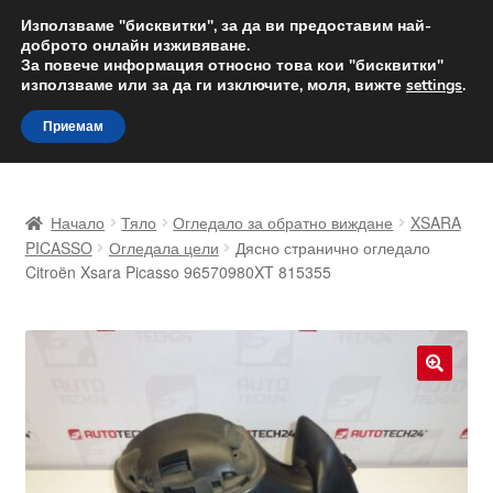
ДОСТАВКА от 12 лв.
Използваме "бисквитки", за да ви предоставим най-
доброто онлайн изживяване.
Доставка по целия свят
За повече информация относно това кои "бисквитки"
използваме или за да ги изключите, моля, вижте
settings
.
Skip
Skip
Menu
Приемам
to
to
navigation
content
Начало
Начало
Тяло
Огледало за обратно виждане
XSARA
Доставка по целия свят
PICASSO
Огледала цели
Дясно странично огледало
Citroën Xsara Picasso 96570980XT 815355
Жалби
За нас
🔍
Количка
Контакт