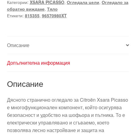
Категории:
XSARA PICASSO
,
Огледала цели
,
Огледало за
Citroën
обратно виждане
,
Тяло
Xsara
Етикети:
815355
,
96570980XT
Picasso
96570980XT
815355
Описание
Допълнителна информация
Описание
Дясното странично огледало за Citroën Xsara Picasso
е многофункционален компонент, който осигурява
безопасност и удобство на шофьора и пътника. То е
електрически управлявано и сгъваемо, което
позволява лесно настройване и защита на