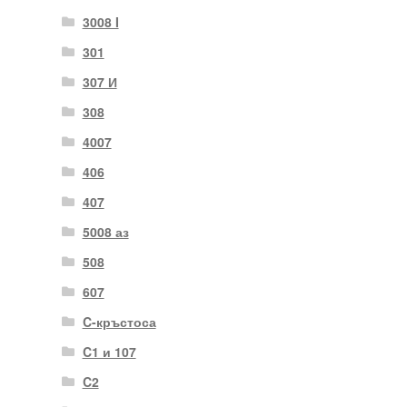
3008 I
301
307 И
308
4007
406
407
5008 аз
508
607
C-кръстоса
C1 и 107
C2