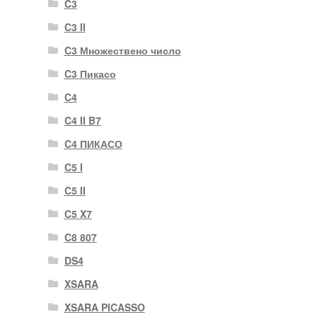
C3
C3 II
C3 Множествено число
C3 Пикасо
C4
C4 II B7
C4 ПИКАСО
C5 I
C5 II
C5 X7
C8 807
DS4
XSARA
XSARA PICASSO