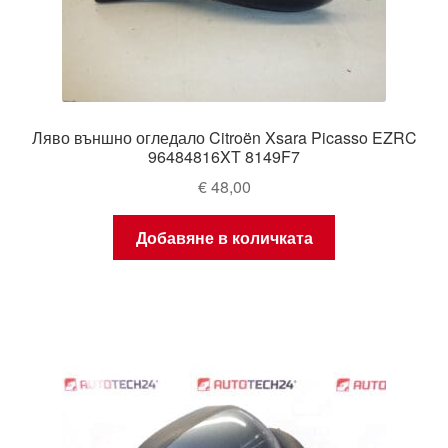
Ляво външно огледало Citroën Xsara Picasso EZRC
96484816XT 8149F7
€
48,00
Добавяне в количката