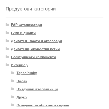
Продуктови категории
FAP катализатори
Гуми и джанти
Двигател - части и аксесоари
Двигатели, скоростни кутии
Електрически компоненти
Интериор
Tapecírunky
Волан
Въздушни възглавници
Друго
Огледало за обратно виждане