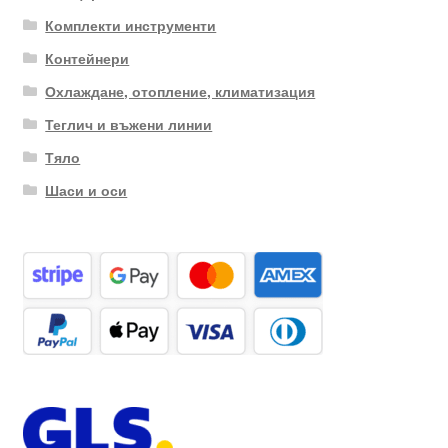
Комплекти инструменти
Контейнери
Охлаждане, отопление, климатизация
Теглич и въжени линии
Тяло
Шаси и оси