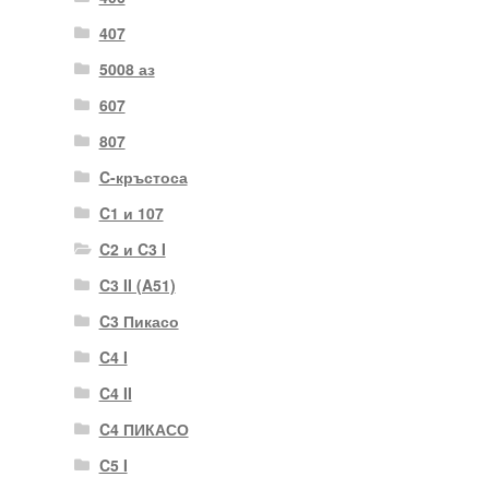
407
5008 аз
607
807
C-кръстоса
C1 и 107
C2 и C3 I
C3 II (A51)
C3 Пикасо
C4 I
C4 II
C4 ПИКАСО
C5 I