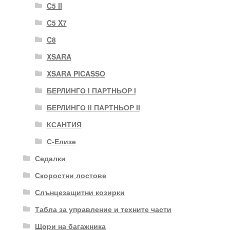
C5 II
C5 X7
C8
XSARA
XSARA PICASSO
БЕРЛИНГО I ПАРТНЬОР I
БЕРЛИНГО II ПАРТНЬОР II
КСАНТИЯ
С-Елизе
Седалки
Скоростни лостове
Слънцезащитни козирки
Табла за управление и техните части
Щори на багажника