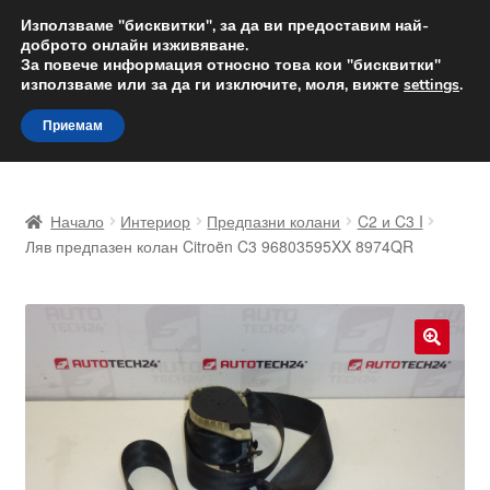
ДОСТАВКА от 12 лв.
Използваме "бисквитки", за да ви предоставим най-
доброто онлайн изживяване.
Доставка по целия свят
За повече информация относно това кои "бисквитки"
използваме или за да ги изключите, моля, вижте
settings
.
Skip
Skip
Menu
Приемам
to
to
navigation
content
Начало
Начало
Интериор
Предпазни колани
C2 и C3 I
Доставка по целия свят
Ляв предпазен колан Citroën C3 96803595XX 8974QR
Жалби
За нас
🔍
Количка
Контакт