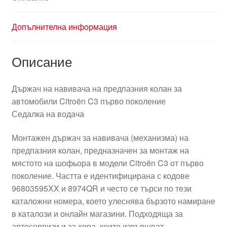
Допълнителна информация
Описание
Държач на навивача на предпазния колан за
автомобили Citroën C3 първо поколение
Седалка на водача
Монтажен държач за навивача (механизма) на
предпазния колан, предназначен за монтаж на
мястото на шофьора в модели Citroën C3 от първо
поколение. Частта е идентифицирана с кодове
96803595XX и 8974QR и често се търси по тези
каталожни номера, което улеснява бързото намиране
в каталози и онлайн магазини. Подходяща за
автосервизи и за хора, които извършват