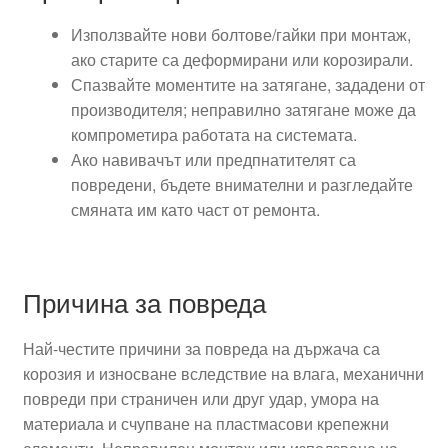
Използвайте нови болтове/гайки при монтаж,
ако старите са деформирани или корозирали.
Спазвайте моментите на затягане, зададени от
производителя; неправилно затягане може да
компрометира работата на системата.
Ако навивачът или предпнатителят са
повредени, бъдете внимателни и разгледайте
смяната им като част от ремонта.
Причина за повреда
Най-честите причини за повреда на държача са
корозия и износване вследствие на влага, механични
повреди при страничен или друг удар, умора на
материала и счупване на пластмасови крепежни