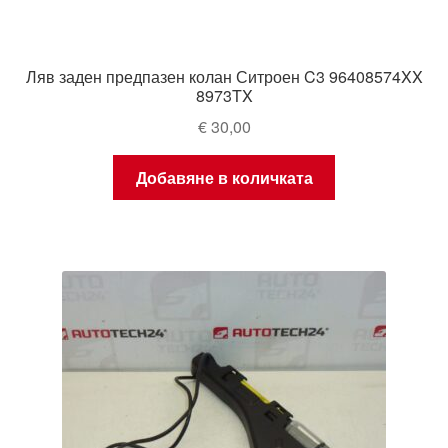
Ляв заден предпазен колан Ситроен C3 96408574XX
8973TX
€
30,00
Добавяне в количката