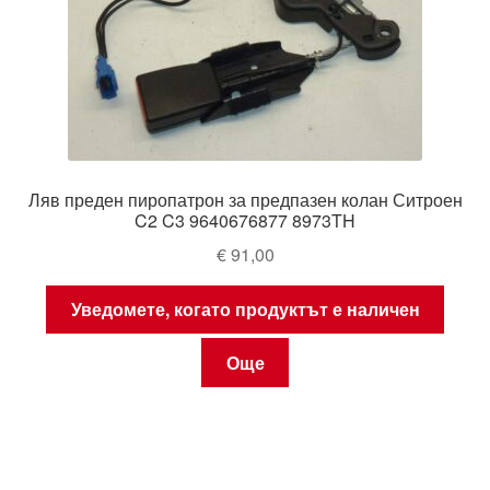
Ляв преден пиропатрон за предпазен колан Ситроен
C2 C3 9640676877 8973TH
€
91,00
Уведомете, когато продуктът е наличен
Още