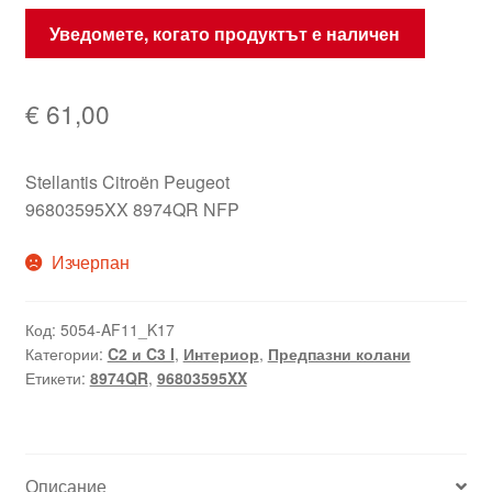
Уведомете, когато продуктът е наличен
€
61,00
Stellantis Citroën Peugeot
96803595XX 8974QR NFP
Изчерпан
Код:
5054-AF11_K17
Категории:
C2 и C3 I
,
Интериор
,
Предпазни колани
Етикети:
8974QR
,
96803595XX
Описание