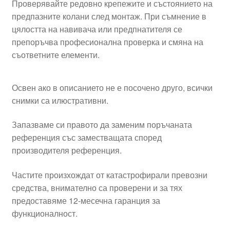
Проверявайте редовно крепежите и състоянието на
предпазните колани след монтаж. При съмнение в
цялостта на навивача или предпнатителя се
препоръчва професионална проверка и смяна на
съответните елементи.
Освен ако в описанието не е посочено друго, всички
снимки са илюстративни.
Запазваме си правото да заменим поръчаната
референция със заместващата според
производителя референция.
Частите произхождат от катастрофирали превозни
средства, внимателно са проверени и за тях
предоставяме 12-месечна гаранция за
функционалност.