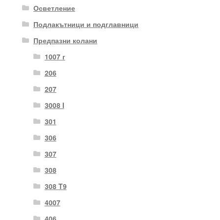
Осветление
Подлакътници и подглавници
Предпазни колани
1007 г
206
207
3008 I
301
306
307
308
308 T9
4007
406