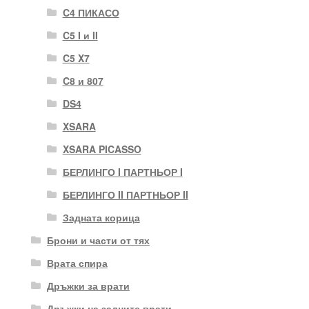
C4 ПИКАСО
C5 I и II
C5 X7
C8 и 807
DS4
XSARA
XSARA PICASSO
БЕРЛИНГО I ПАРТНЬОР I
БЕРЛИНГО II ПАРТНЬОР II
Задната корица
Брони и части от тях
Врата спира
Дръжки за врати
Дръжки на задните врати