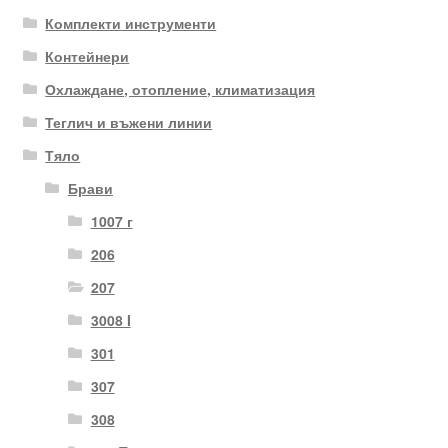
Комплекти инструменти
Контейнери
Охлаждане, отопление, климатизация
Теглич и въжени линии
Тяло
Брави
1007 г
206
207
3008 I
301
307
308