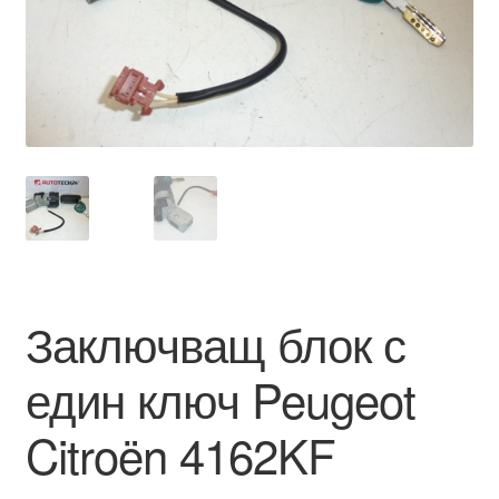
Моята сметка
Плащанията
Политика за поверителност
Правила и условия
Процедура за рекламации
Заключващ блок с
Разгледайте
един ключ Peugeot
Транспорт
Citroën 4162KF