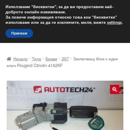
ДОСТАВКА от 12 лв.
Използваме "бисквитки", за да ви предоставим най-
доброто онлайн изживяване.
Доставка по целия свят
За повече информация относно това кои "бисквитки"
използваме или за да ги изключите, моля, вижте
settings
.
Skip
Skip
Menu
Приемам
to
to
navigation
content
Начало
Начало
Тяло
Брави
207
Заключващ блок с един
Доставка по целия свят
ключ Peugeot Citroën 4162KF
Жалби
За нас
🔍
Количка
Контакт