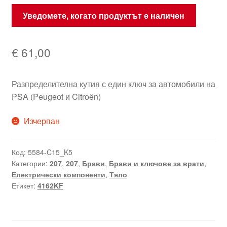
Уведомете, когато продуктът е наличен
€
61,00
Разпределителна кутия с един ключ за автомобили на
PSA (Peugeot и Citroën)
Изчерпан
Код:
5584-C15_K5
Категории:
207
,
207
,
Брави
,
Брави и ключове за врати
,
Електрически компоненти
,
Тяло
Етикет:
4162KF