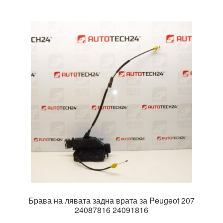
Брава на лявата задна врата за Peugeot 207
24087816 24091816