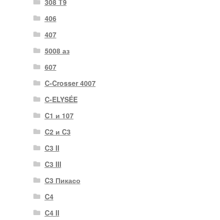
308 T9
406
407
5008 аз
607
C-Crosser 4007
C-ELYSÉE
C1 и 107
C2 и C3
C3 II
C3 III
C3 Пикасо
C4
C4 II