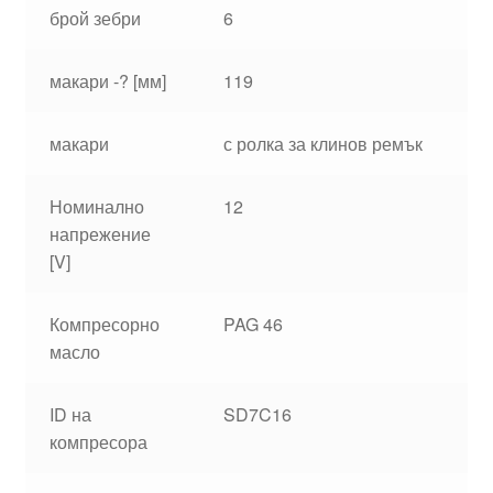
брой зебри
6
макари -? [мм]
119
макари
с ролка за клинов ремък
Номинално
12
напрежение
[V]
Компресорно
PAG 46
масло
ID на
SD7C16
компресора