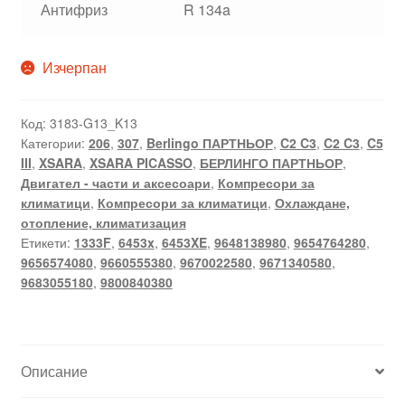
Антифриз
R 134a
Изчерпан
Код:
3183-G13_K13
Категории:
206
,
307
,
Berlingo ПАРТНЬОР
,
C2 C3
,
C2 C3
,
C5
III
,
XSARA
,
XSARA PICASSO
,
БЕРЛИНГО ПАРТНЬОР
,
Двигател - части и аксесоари
,
Компресори за
климатици
,
Компресори за климатици
,
Охлаждане,
отопление, климатизация
Етикети:
1333F
,
6453x
,
6453XE
,
9648138980
,
9654764280
,
9656574080
,
9660555380
,
9670022580
,
9671340580
,
9683055180
,
9800840380
Описание