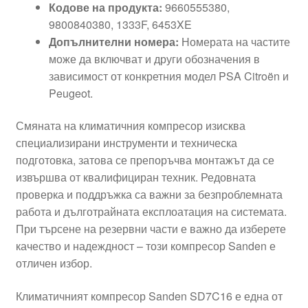
Кодове на продукта:
9660555380,
9800840380, 1333F, 6453XE
Допълнителни номера:
Номерата на частите
може да включват и други обозначения в
зависимост от конкретния модел PSA Citroën и
Peugeot.
Смяната на климатичния компресор изисква
специализирани инструменти и техническа
подготовка, затова се препоръчва монтажът да се
извършва от квалифициран техник. Редовната
проверка и поддръжка са важни за безпроблемната
работа и дълготрайната експлоатация на системата.
При търсене на резервни части е важно да изберете
качество и надеждност – този компресор Sanden е
отличен избор.
Климатичният компресор Sanden SD7C16 е една от