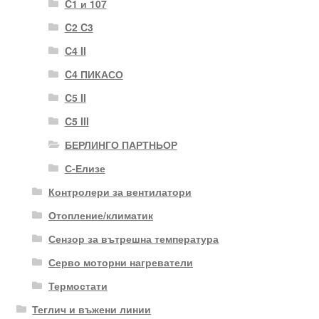
C1 и 107
C2 C3
C4 II
C4 ПИКАСО
C5 II
C5 III
БЕРЛИНГО ПАРТНЬОР
С-Елизе
Контролери за вентилатори
Отопление/климатик
Сензор за вътрешна температура
Серво моторни нагреватели
Термостати
Теглич и въжени линии