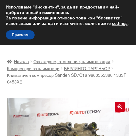
ДОСТАВКА от 12 лв.
Използваме "бисквитки", за да ви предоставим най-
доброто онлайн изживяване.
Доставка по целия свят
За повече информация относно това кои "бисквитки"
използваме или за да ги изключите, моля, вижте
settings
.
Skip
Skip
Menu
Приемам
to
to
navigation
content
Начало
Начало
Охлаждане, отопление, климатизация
Доставка по целия свят
Компресори за климатици
БЕРЛИНГО ПАРТНЬОР
Климатичен компресор Sanden SD7C16 9660555380 1333F
6453XE
Жалби
За нас
Количка
🔍
Контакт