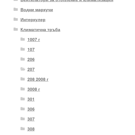
Водни маркучи
Интеркулер
Климатична тръба
1007 г
107
206
207
208 2008 г
3008 г
301
306
307
308