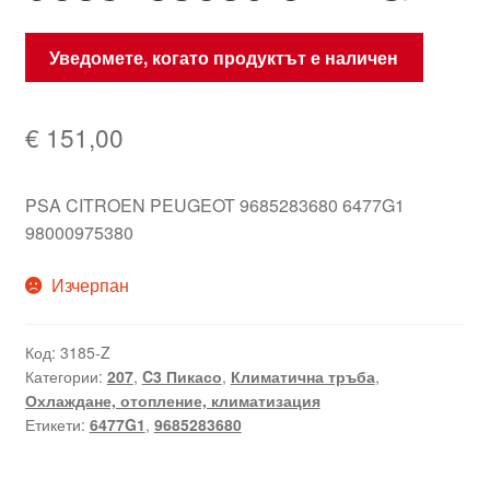
Уведомете, когато продуктът е наличен
€
151,00
PSA CITROEN PEUGEOT 9685283680 6477G1
98000975380
Изчерпан
Код:
3185-Z
Категории:
207
,
C3 Пикасо
,
Климатична тръба
,
Охлаждане, отопление, климатизация
Етикети:
6477G1
,
9685283680