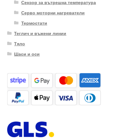
Сензор за вътрешна температура
Серво моторни нагреватели
Термостати
Теглич и въжени линии
Тяло
Шаси и оси