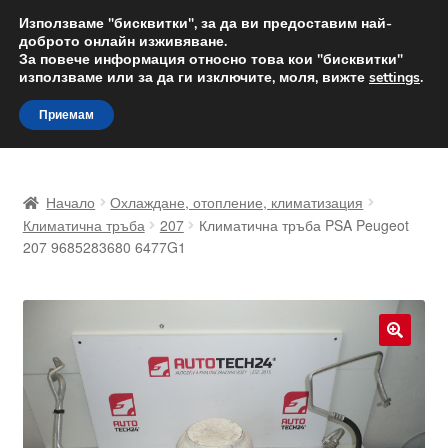
ДОСТАВКА от 12 лв.
Използваме "бисквитки", за да ви предоставим най-
доброто онлайн изживяване.
Доставка по целия свят
За повече информация относно това кои "бисквитки"
използваме или за да ги изключите, моля, вижте
settings
.
Skip
Skip
Menu
Приемам
to
to
navigation
content
Начало
Начало
Охлаждане, отопление, климатизация
Доставка по целия свят
Климатична тръба
207
Климатична тръба PSA Peugeot
207 9685283680 6477G1
Жалби
За нас
🔍
Количка
Контакт