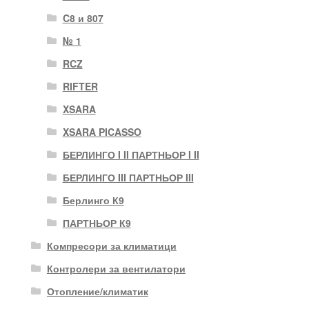
C8 и 807
№ 1
RCZ
RIFTER
XSARA
XSARA PICASSO
БЕРЛИНГО I II ПАРТНЬОР I II
БЕРЛИНГО III ПАРТНЬОР III
Берлинго К9
ПАРТНЬОР К9
Компресори за климатици
Контролери за вентилатори
Отопление/климатик