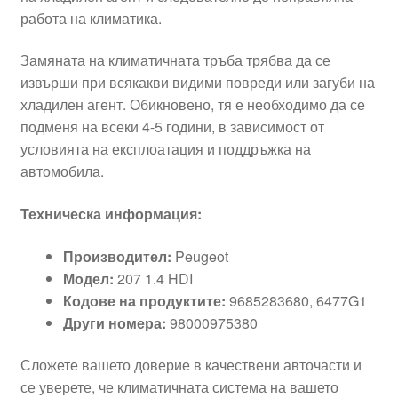
работа на климатика.
Замяната на климатичната тръба трябва да се
извърши при всякакви видими повреди или загуби на
хладилен агент. Обикновено, тя е необходимо да се
подменя на всеки 4-5 години, в зависимост от
условията на експлоатация и поддръжка на
автомобила.
Техническа информация:
Производител:
Peugeot
Модел:
207 1.4 HDI
Кодове на продуктите:
9685283680, 6477G1
Други номера:
98000975380
Сложете вашето доверие в качествени авточасти и
се уверете, че климатичната система на вашето