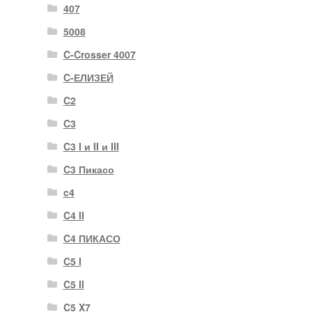
407
5008
C-Crosser 4007
C-ЕЛИЗЕЙ
C2
C3
C3 I и II и III
C3 Пикасо
c4
C4 II
C4 ПИКАСО
C5 I
C5 II
C5 X7