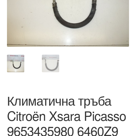
Моята сметка
Плащанията
Политика за поверителност
Правила и условия
Процедура за рекламации
Разгледайте
Климатична тръба
Транспорт
Citroën Xsara Picasso
9653435980 6460Z9