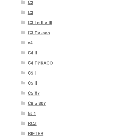
C2
C3
C3 I и II и III
C3 Пикасо
c4
C4 II
C4 ПИКАСО
C5 I
C5 II
C5 X7
C8 и 807
№ 1
RCZ
RIFTER