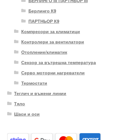
БЕРЛИНГО III ПАРТНЬОР III
Берлинго К9
ПАРТНЬОР К9
Компресори за климатици
Контролери за вентилатори
Отопление/климатик
Сензор за вътрешна температура
Серво моторни нагреватели
Термостати
Теглич и въжени линии
Тяло
Шаси и оси