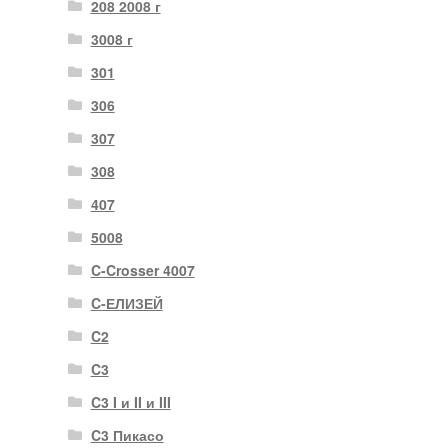
208 2008 г
3008 г
301
306
307
308
407
5008
C-Crosser 4007
C-ЕЛИЗЕЙ
C2
C3
C3 I и II и III
C3 Пикасо