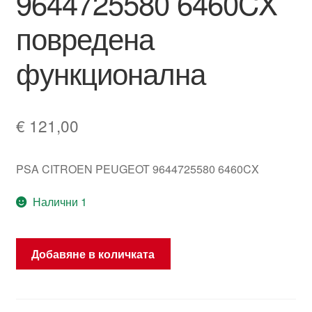
9644725580 6460CX
повредена
функционална
€
121,00
PSA CITROEN PEUGEOT 9644725580 6460CX
Налични 1
количество
Добавяне в количката
за
Климатична
тръба