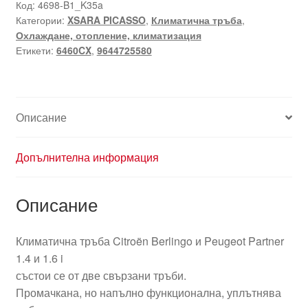
Citroën
Код:
4698-B1_K35a
Категории:
XSARA PICASSO
,
Климатична тръба
,
Peugeot
Охлаждане, отопление, климатизация
9644725580
Етикети:
6460CX
,
9644725580
6460CX
повредена
функционална
Описание
Допълнителна информация
Описание
Климатична тръба Citroën Berlingo и Peugeot Partner
1.4 и 1.6 i
състои се от две свързани тръби.
Промачкана, но напълно функционална, уплътнява