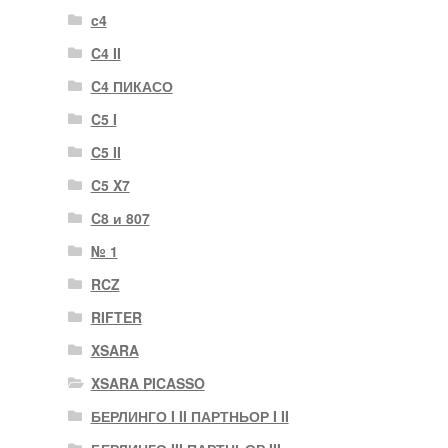
c4
C4 II
C4 ПИКАСО
C5 I
C5 II
C5 X7
C8 и 807
№ 1
RCZ
RIFTER
XSARA
XSARA PICASSO
БЕРЛИНГО I II ПАРТНЬОР I II