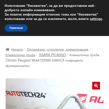
ДОСТАВКА от 12 лв.
Използваме "бисквитки", за да ви предоставим най-
доброто онлайн изживяване.
Доставка по целия свят
За повече информация относно това кои "бисквитки"
използваме или за да ги изключите, моля, вижте
settings
.
Skip
Skip
Menu
Приемам
to
to
navigation
content
Начало
Начало
Охлаждане, отопление, климатизация
Доставка по целия свят
Климатична тръба
XSARA PICASSO
Климатична тръба
Citroën Peugeot 9644725580 6460CX повредена
функционална
Жалби
За нас
Количка
🔍
Контакт