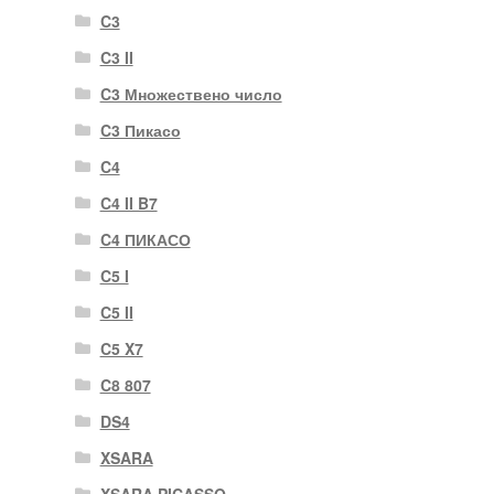
C3
C3 II
C3 Множествено число
C3 Пикасо
C4
C4 II B7
C4 ПИКАСО
C5 I
C5 II
C5 X7
C8 807
DS4
XSARA
XSARA PICASSO