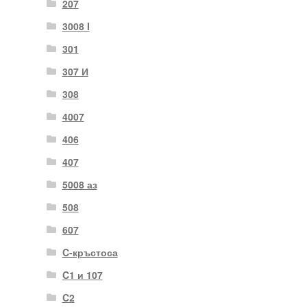
207
3008 I
301
307 И
308
4007
406
407
5008 аз
508
607
C-кръстоса
C1 и 107
C2