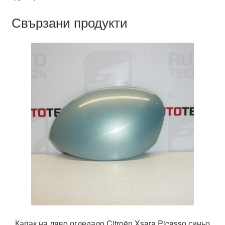
Свързани продукти
Капак на ляво огледало Citroën Xsara Picasso синьо