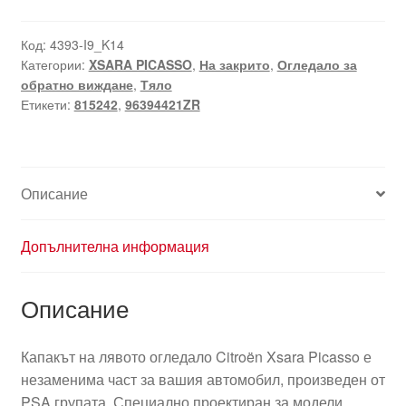
Код:
4393-I9_K14
Категории:
XSARA PICASSO
,
На закрито
,
Огледало за
обратно виждане
,
Тяло
Етикети:
815242
,
96394421ZR
Описание
Допълнителна информация
Описание
Капакът на лявото огледало Citroën Xsara Picasso е
незаменима част за вашия автомобил, произведен от
PSA групата. Специално проектиран за модели