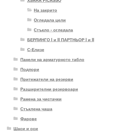
На закрито
Огледала цели
Стъкло - огледала
БЕРЛИНГО I и II ПАРТНЬОР I и II
С-Елизе
Панели на арматурното табло
Подпори
Притежатели на резерви
Разширителни резервоари
Рамена за чистачки
Стъклена чаша
Фарове
Шаси и оси