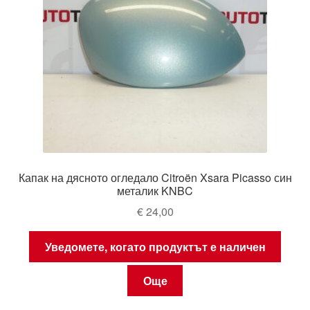
Капак на дясното огледало Citroën Xsara Picasso син
металик KNBC
€
24,00
Уведомете, когато продуктът е наличен
Още