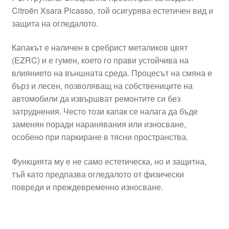
Citroën Xsara Picasso, той осигурява естетичен вид и
защита на огледалото.
Капакът е наличен в сребрист металиков цвят
(EZRC) и е гумен, което го прави устойчива на
влиянието на външната среда. Процесът на смяна е
бърз и лесен, позволяващ на собствениците на
автомобили да извършват ремонтите си без
затруднения. Често този капак се налага да бъде
заменян поради наранявания или износване,
особено при паркиране в тясни пространства.
Функцията му е не само естетическа, но и защитна,
тъй като предпазва огледалото от физически
повреди и преждевременно износване.