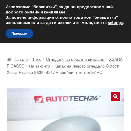
ДОСТАВКА от 12 лв.
Използваме "бисквитки", за да ви предоставим най-
доброто онлайн изживяване.
Доставка по целия свят
За повече информация относно това кои "бисквитки"
използваме или за да ги изключите, моля, вижте
settings
.
Skip
Skip
Menu
Приемам
to
to
navigation
content
Начало
Начало
Тяло
Огледало за обратно виждане
XSARA
Доставка по целия свят
PICASSO
На закрито
Капак на лявото огледало Citroën
Xsara Picasso 96394421ZR сребрист метал EZRC
Жалби
За нас
🔍
Количка
Контакт