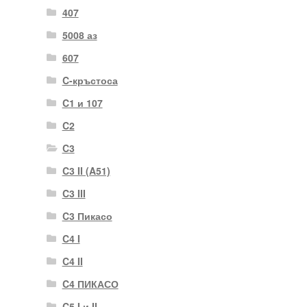
407
5008 аз
607
C-кръстоса
C1 и 107
C2
C3
C3 II (A51)
C3 III
C3 Пикасо
C4 I
C4 II
C4 ПИКАСО
C5 I и II