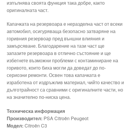
изпълнява своята функция така добре, както
оригиналната част.
Капачката на резервоара е неразделна част от всеки
автомобил, осигуряваща безопасно затваряне на
горивния резервоар пред външни влияния и
замърсяване. Благодарение на тази част ще
запазите резервоара в отлично състояние и ще
избегнете възможни проблеми с контаминиране на
горивото, които биха могли да доведат до по-
сериозни ремонти. Освен това капачката е
изработена от издръжлив материал, чийто качество и
дълготрайност са сравними с оригиналните части, но
на значително по-ниска цена.
Техническа информация
Производител:
PSA Citroën Peugeot
Модел:
Citroën C3