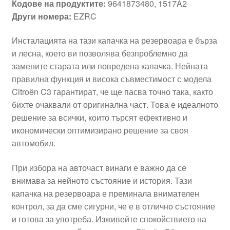
Кодове на продуктите:
9641873480, 1517A2
Други номера:
EZRC
Инсталацията на тази капачка на резервоара е бърза
и лесна, което ви позволява безпроблемно да
замените старата или повредена капачка. Нейната
правилна функция и висока съвместимост с модела
Citroën C3 гарантират, че ще пасва точно така, както
бихте очаквали от оригинална част. Това е идеалното
решение за всички, които търсят ефективно и
икономически оптимизирано решение за своя
автомобил.
При избора на авточаст винаги е важно да се
внимава за нейното състояние и история. Тази
капачка на резервоара е преминала внимателен
контрол, за да сме сигурни, че е в отлично състояние
и готова за употреба. Изживейте спокойствието на