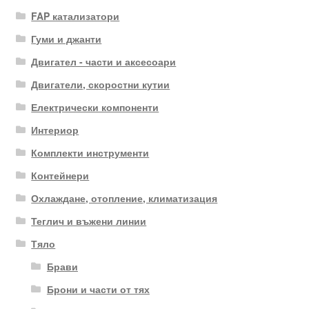
FAP катализатори
Гуми и джанти
Двигател - части и аксесоари
Двигатели, скоростни кутии
Електрически компоненти
Интериор
Комплекти инструменти
Контейнери
Охлаждане, отопление, климатизация
Теглич и въжени линии
Тяло
Брави
Брони и части от тях