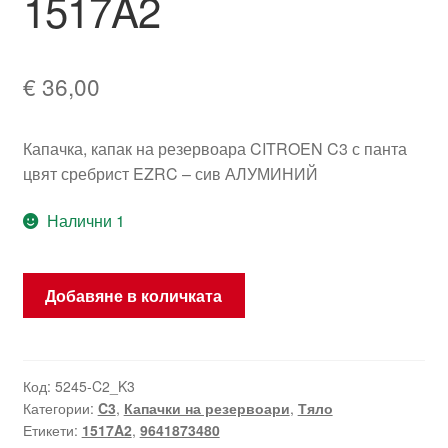
1517A2
€
36,00
Капачка, капак на резервоара CITROEN C3 с панта
цвят сребрист EZRC – сив АЛУМИНИЙ
Налични 1
количество
Добавяне в количката
за
Капачка
на
резервоар
Код:
5245-C2_K3
Категории:
C3
,
Капачки на резервоари
,
Тяло
Citroën
Етикети:
1517A2
,
9641873480
C3