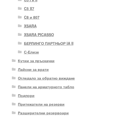
C5 X7
C8 и 807
XSARA
XSARA PICASSO
БЕРЛИНГО ПАРТНЬОР IA II
С-Елизе
Кутии за пръскачки
Лайсни за врати
Огледало за обратно виждане
Панели на арматурното табло
Подпори
Притежатели на резерви
Разширителни резервоари