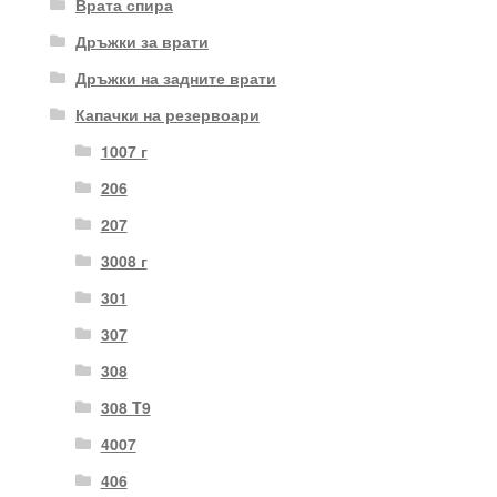
Врата спира
Дръжки за врати
Дръжки на задните врати
Капачки на резервоари
1007 г
206
207
3008 г
301
307
308
308 T9
4007
406