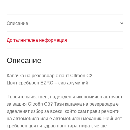
EZRC
9641873480
1517A2
Описание
Допълнителна информация
Описание
Капачка на резервоар с пант Citroën C3
Цвят сребърен EZRC – сив алуминий
Търсите качествен, надежден и икономичен авточаст
за вашия Citroën C3? Тази капачка на резервоара е
идеалният избор за всеки, който сам прави ремонти
на автомобила или е автомобилен механик. Нейният
сребърен цвят и здрав пант гарантират, че ще