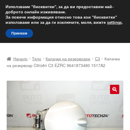
ДОСТАВКА от 12 лв.
Използваме "бисквитки", за да ви предоставим най-
доброто онлайн изживяване.
Доставка по целия свят
За повече информация относно това кои "бисквитки"
използваме или за да ги изключите, моля, вижте
settings
.
Skip
Skip
Menu
Приемам
to
to
navigation
content
Начало
Начало
Тяло
Капачки на резервоари
C3
Капачка
Доставка по целия свят
на резервоар Citroën C3 EZRC 9641873480 1517A2
Жалби
За нас
🔍
Количка
Контакт