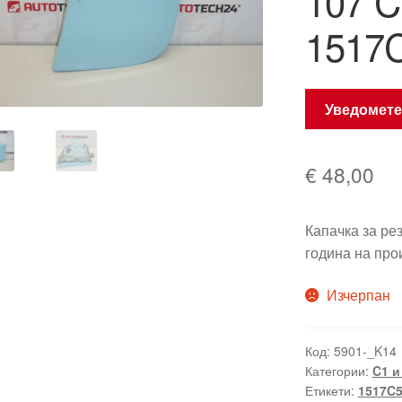
107 C
1517
Уведомете
€
48,00
Капачка за р
година на про
Изчерпан
Код:
5901-_K14
Категории:
C1 и
Етикети:
1517C