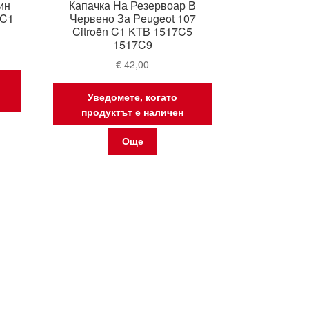
ин
Капачка На Резервоар В
 C1
Червено За Peugeot 107
Citroën C1 KTB 1517C5
1517C9
€
42,00
Уведомете, когато
продуктът е наличен
Още