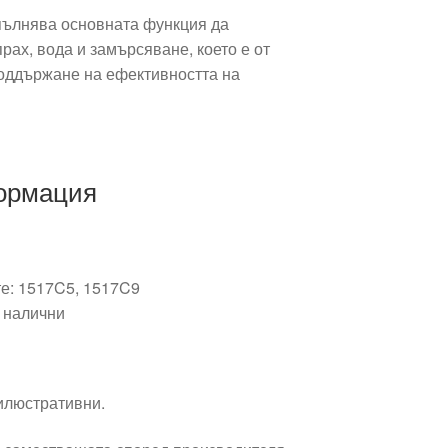
пълнява основната функция да
рах, вода и замърсяване, което е от
оддържане на ефективността на
ормация
те: 1517C5, 1517C9
 налични
 илюстративни.