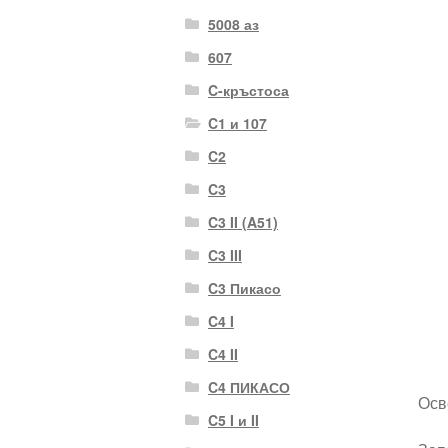
5008 аз
607
C-кръстоса
C1 и 107
C2
C3
C3 II (A51)
C3 III
C3 Пикасо
C4 I
C4 II
C4 ПИКАСО
Осв
C5 I и II