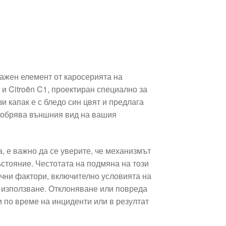
важен елемент от каросерията на
и Citroën C1, проектиран специално за
и капак е с бледо син цвят и предлага
добрява външния вид на вашия
, е важно да се уверите, че механизмът
ъстояние. Честотата на подмяна на този
ични фактори, включително условията на
а използване. Отклоняване или повреда
и по време на инциденти или в резултат