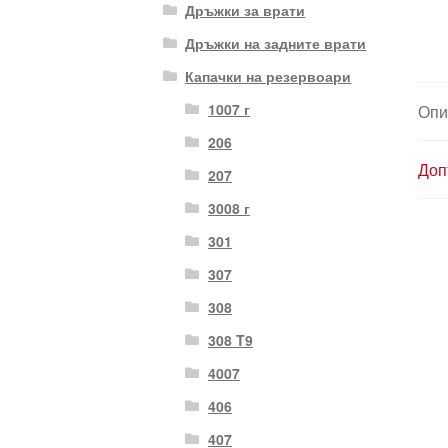
Дръжки за врати
Дръжки на задните врати
Капачки на резервоари
1007 г
Опи
206
Доп
207
3008 г
301
307
308
308 T9
4007
406
407