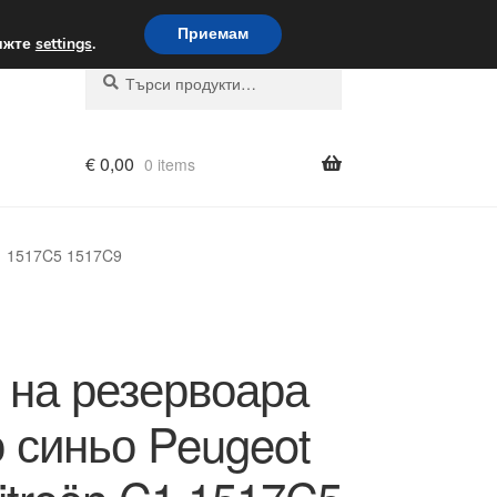
вка по целия свят
Приемам
вижте
settings
.
Търсене
Търсене
за:
€
0,00
0 items
C1 1517C5 1517C9
 на резервоара
 синьо Peugeot