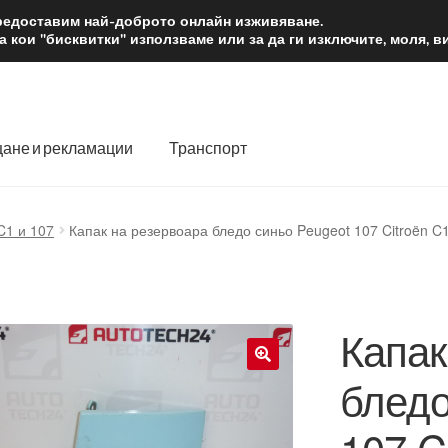
2 лв.
Доста
предоставим най-доброто онлайн изживяване.
 кои "бисквитки" използваме или за да ги изключите, моля, 
ане и рекламации
Транспорт
 нас
Количка
Контакт
Моята сметка
Плащанията
C1 и 107
Капак на резервоара бледо синьо Peugeot 107 Citroën 
словия
Процедура за рекламации
Разгледайте
Транспорт
Капак
бледо
🔍