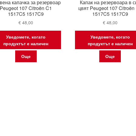
вена капачка за резервоар
Капак на резервоара в с
Peugeot 107 Citroën C1
цвят Peugeot 107 Citroën
1517C5 1517C9
1517C5 1517C9
€
48,00
€
48,00
Уведомете, когато
Уведомете, когато
продуктът е наличен
продуктът е наличен
Още
Още