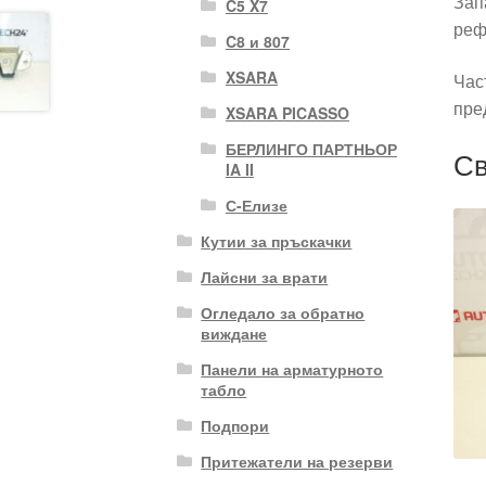
Зап
C5 X7
реф
C8 и 807
XSARA
Час
пре
XSARA PICASSO
БЕРЛИНГО ПАРТНЬОР
Св
IA II
С-Елизе
Кутии за пръскачки
Лайсни за врати
Огледало за обратно
виждане
Панели на арматурното
табло
Подпори
Притежатели на резерви