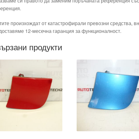
азваме си правото да заменим поръчаната референция със
еренция.
тите произхождат от катастрофирали превозни средства, вн
доставяме 12-месечна гаранция за функционалност.
ързани продукти