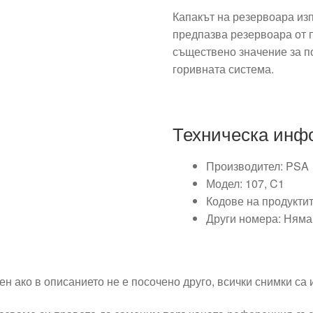
Капакът на резервоара из
предпазва резервоара от п
съществено значение за п
горивната система.
Техническа инф
Производител: PSA
Модел: 107, C1
Кодове на продукти
Други номера: Няма
ен ако в описанието не е посочено друго, всички снимки са