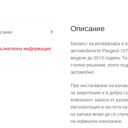
Описание
сание
Капакът на резервоара е 
ълнителна информация
автомобилите Peugeot 107 
модели до 2013 година. Тоз
стилно решение, което по
автомобил.
При инсталиране на капака
за закрепване е в добро с
компонент зависи от разл
експлоатация и честота н
на капака може да се случ
на нормално износване.