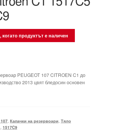
itroën C1 1517C5
C9
, когато продуктът е наличен
езервоар PEUGEOT 107 CITROEN C1 до
изводство 2013 цвят бледосин основен
 107
,
Капачки на резервоари
,
Тяло
5
,
1517C9