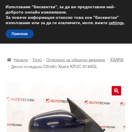
ДОСТАВКА от 12 лв.
Използваме "бисквитки", за да ви предоставим най-
доброто онлайн изживяване.
Доставка по целия свят
За повече информация относно това кои "бисквитки"
използваме или за да ги изключите, моля, вижте
settings
.
Skip
Skip
Menu
Приемам
to
to
navigation
content
Начало
Начало
Тяло
Огледало за обратно виждане
XSARA
Доставка по целия свят
Дясно огледало Citroën Xsara KPUC 8148GL
Жалби
За нас
🔍
Количка
Контакт