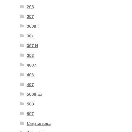
206
207
3008 I
301
307 И
308
4007
406
407
5008 аз
508
607
C-кръстоса