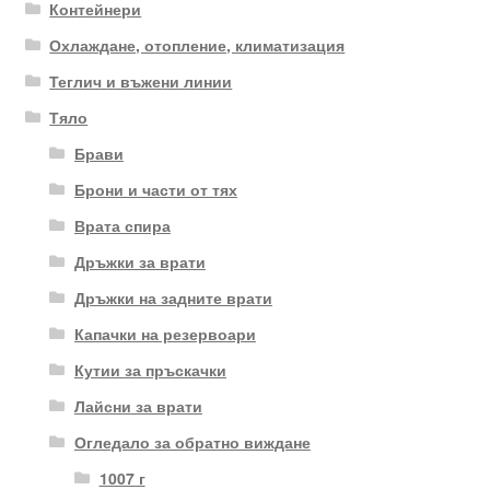
Контейнери
Охлаждане, отопление, климатизация
Теглич и въжени линии
Тяло
Брави
Брони и части от тях
Врата спира
Дръжки за врати
Дръжки на задните врати
Капачки на резервоари
Кутии за пръскачки
Лайсни за врати
Огледало за обратно виждане
1007 г