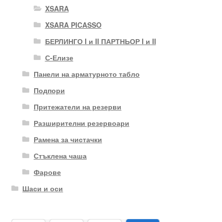
XSARA
XSARA PICASSO
БЕРЛИНГО I и II ПАРТНЬОР I и II
С-Елизе
Панели на арматурното табло
Подпори
Притежатели на резерви
Разширителни резервоари
Рамена за чистачки
Стъклена чаша
Фарове
Шаси и оси