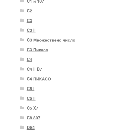
C1 и 107
C2
C3
C3 II
C3 Множествено число
C3 Пикасо
C4
C4 II B7
C4 ПИКАСО
C5 I
C5 II
C5 X7
C8 807
DS4