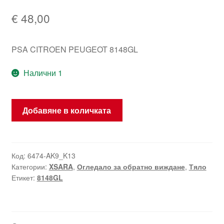
€
48,00
PSA CITROEN PEUGEOT 8148GL
Налични 1
количество
Добавяне в количката
за
Дясно
огледало
Citroën
Код:
6474-AK9_K13
Категории:
XSARA
,
Огледало за обратно виждане
,
Тяло
Xsara
Етикет:
8148GL
KPUC
8148GL