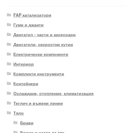
FAP катализатори
Гуми и джанти
Двигател - части и аксесоари
Двигатели, скоростни кутии
Електрически компоненти
Интериор
Комплекти инструменти
Контейнери
Охлаждане, отопление, климатизация
Теглич и въжени линии
Тяло
Брави
Брони и части от тях