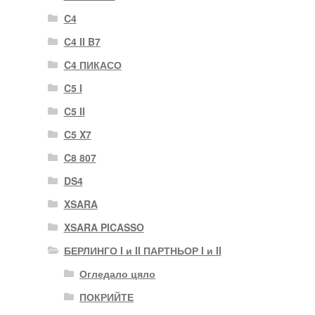
C4
C4 II B7
C4 ПИКАСО
C5 I
C5 II
C5 X7
C8 807
DS4
XSARA
XSARA PICASSO
БЕРЛИНГО I и II ПАРТНЬОР I и II
Огледало цяло
ПОКРИЙТЕ