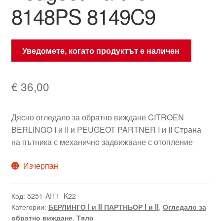
8148PS 8149C9
Уведомете, когато продуктът е наличен
€
36,00
Дясно огледало за обратно виждане CITROEN
BERLINGO I и II и PEUGEOT PARTNER I и II Страна
на пътника с механично задвижване с отопление
Изчерпан
Код:
5251-AI11_K22
Категории:
БЕРЛИНГО I и II ПАРТНЬОР I и II
,
Огледало за
обратно виждане
,
Тяло