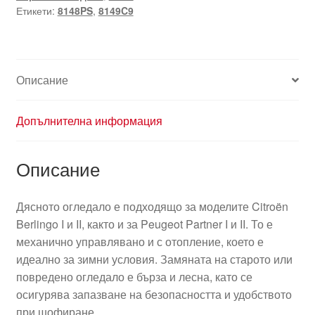
Етикети:
8148PS
,
8149C9
Описание
Допълнителна информация
Описание
Дясното огледало е подходящо за моделите Citroën
Berlingo I и II, както и за Peugeot Partner I и II. То е
механично управлявано и с отопление, което е
идеално за зимни условия. Замяната на старото или
повредено огледало е бърза и лесна, като се
осигурява запазване на безопасността и удобството
при шофиране.