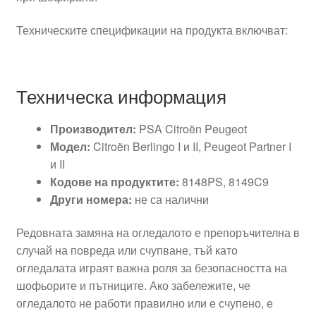
Техническите спецификации на продукта включват:
Техническа информация
Производител:
PSA Citroën Peugeot
Модел:
Citroën Berlingo I и II, Peugeot Partner I
и II
Кодове на продуктите:
8148PS, 8149C9
Други номера:
не са налични
Редовната замяна на огледалото е препоръчителна в
случай на повреда или счупване, тъй като
огледалата играят важна роля за безопасността на
шофьорите и пътниците. Ако забележите, че
огледалото не работи правилно или е счупено, е