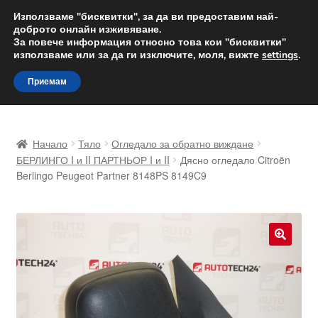
ДОСТАВКА от 12 лв.
Използваме "бисквитки", за да ви предоставим най-
доброто онлайн изживяване.
Доставка по целия свят
За повече информация относно това кои "бисквитки"
използваме или за да ги изключите, моля, вижте
settings
.
Skip
Skip
Menu
Приемам
to
to
navigation
content
Начало
Начало
Тяло
Огледало за обратно виждане
Доставка по целия свят
БЕРЛИНГО I и II ПАРТНЬОР I и II
Дясно огледало Citroën
Berlingo Peugeot Partner 8148PS 8149C9
Жалби
За нас
🔍
Количка
Контакт