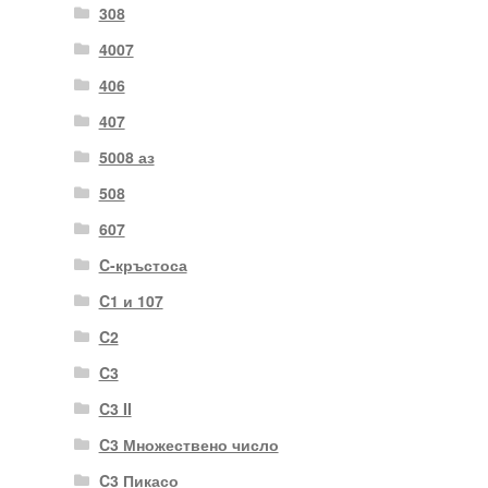
308
4007
406
407
5008 аз
508
607
C-кръстоса
C1 и 107
C2
C3
C3 II
C3 Множествено число
C3 Пикасо