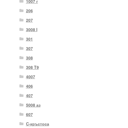
1007 г
206
207
3008 I
301
307
308
308 T9
4007
406
407
5008 аз
607
C-кръстоса