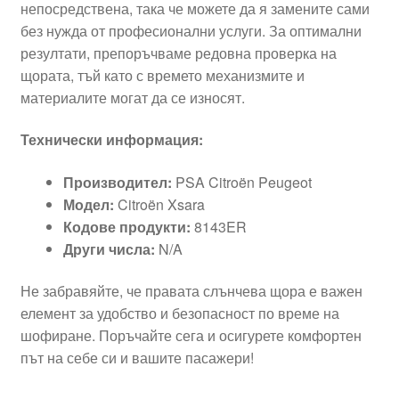
непосредствена, така че можете да я замените сами
без нужда от професионални услуги. За оптимални
резултати, препоръчваме редовна проверка на
щората, тъй като с времето механизмите и
материалите могат да се износят.
Технически информация:
Производител:
PSA Citroën Peugeot
Модел:
Citroën Xsara
Кодове продукти:
8143ER
Други числа:
N/A
Не забравяйте, че правата слънчева щора е важен
елемент за удобство и безопасност по време на
шофиране. Поръчайте сега и осигурете комфортен
път на себе си и вашите пасажери!