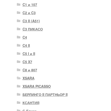
C1 и 107
C2 и C3
C3 II (A51)
C3 ПИКАСО
C4
C4 II
C5 I и II
C5 X7
C8 и 807
XSARA
XSARA PICASSO
БЕРЛИНГО II ПАРТНЬОР II
КСАНТИЯ
С-Елизе