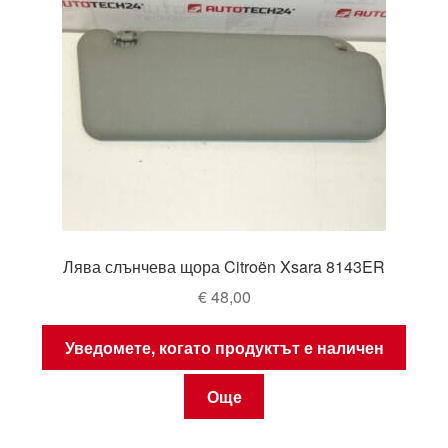
Лява слънчева щора Citroën Xsara 8143ER
€
48,00
Уведомете, когато продуктът е наличен
Още