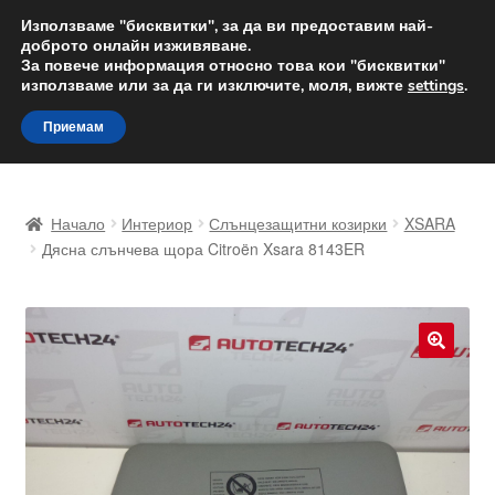
ДОСТАВКА от 12 лв.
Използваме "бисквитки", за да ви предоставим най-
доброто онлайн изживяване.
Доставка по целия свят
За повече информация относно това кои "бисквитки"
използваме или за да ги изключите, моля, вижте
settings
.
Skip
Skip
Menu
Приемам
to
to
navigation
content
Начало
Начало
Интериор
Слънцезащитни козирки
XSARA
Доставка по целия свят
Дясна слънчева щора Citroën Xsara 8143ER
Жалби
За нас
🔍
Количка
Контакт