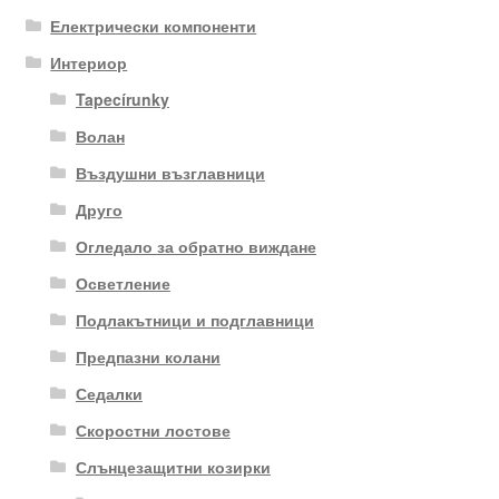
Електрически компоненти
Интериор
Tapecírunky
Волан
Въздушни възглавници
Друго
Огледало за обратно виждане
Осветление
Подлакътници и подглавници
Предпазни колани
Седалки
Скоростни лостове
Слънцезащитни козирки