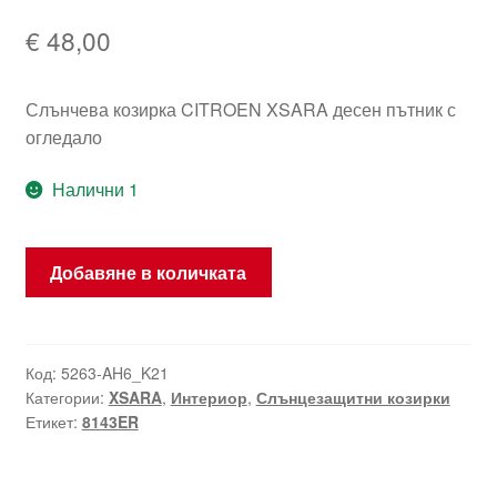
€
48,00
Слънчева козирка CITROEN XSARA десен пътник с
огледало
Налични 1
количество
Добавяне в количката
за
Дясна
слънчева
щора
Код:
5263-AH6_K21
Категории:
XSARA
,
Интериор
,
Слънцезащитни козирки
Citroën
Етикет:
8143ER
Xsara
8143ER