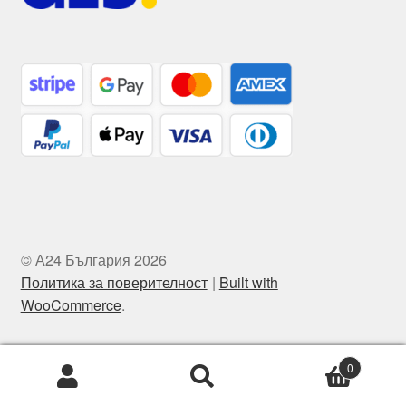
© А24 България 2026
Политика за поверителност
Built with
WooCommerce
.
0
Търсене
Търсене
за: