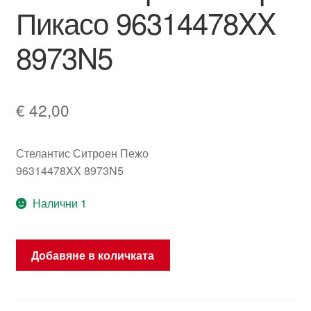
Пикасо 96314478XX
8973N5
€
42,00
Стелантис Ситроен Пежо
96314478XX 8973N5
Налични 1
количество
Добавяне в количката
за
Заден
централен