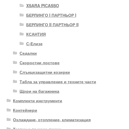
XSARA PICASSO
БЕРЛИНГО I ПАРТНЬОР I
БЕРЛИНГО II ПАРТНЬОР II
КСАНТИЯ
С-Елизе
Седалки
Скоростни лостове
Слънцезащитни козирки
Табла за управление и техните части
Щори на багажника
Комплекти инструменти
Контейнери
Охлаждане, отопление, климатизация
Теглич и въжени линии