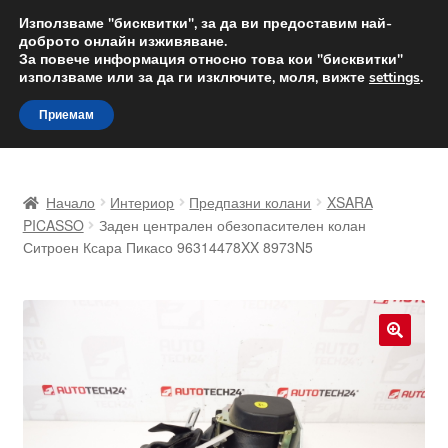
ДОСТАВКА от 12 лв.
Използваме "бисквитки", за да ви предоставим най-
доброто онлайн изживяване.
Доставка по целия свят
За повече информация относно това кои "бисквитки"
използваме или за да ги изключите, моля, вижте
settings
.
Skip
Skip
Menu
Приемам
to
to
navigation
content
Начало
Начало
Интериор
Предпазни колани
XSARA
Доставка по целия свят
PICASSO
Заден централен обезопасителен колан
Ситроен Ксара Пикасо 96314478XX 8973N5
Жалби
За нас
🔍
Количка
Контакт