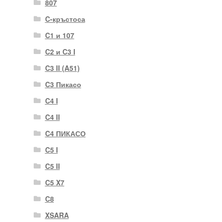
807
C-кръстоса
C1 и 107
C2 и C3 I
C3 II (A51)
C3 Пикасо
C4 I
C4 II
C4 ПИКАСО
C5 I
C5 II
C5 X7
C8
XSARA