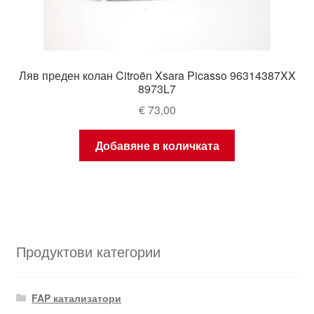
Ляв преден колан Citroën Xsara Picasso 96314387XX
8973L7
€
73,00
Добавяне в количката
Продуктови категории
FAP катализатори