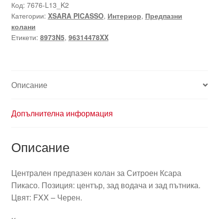
обезопасителен
Код:
7676-L13_K2
Категории:
XSARA PICASSO
,
Интериор
,
Предпазни
колан
колани
Ситроен
Етикети:
8973N5
,
96314478XX
Ксара
Пикасо
96314478XX
8973N5
Описание
Допълнителна информация
Описание
Централен предпазен колан за Ситроен Ксара
Пикасо. Позиция: център, зад водача и зад пътника.
Цвят: FXX – Черен.