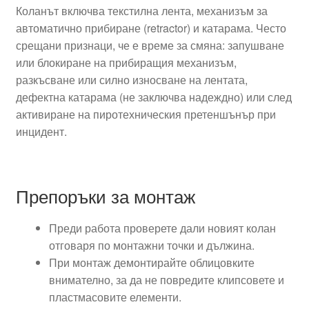
Коланът включва текстилна лента, механизъм за
автоматично прибиране (retractor) и катарама. Често
срещани признаци, че е време за смяна: запушване
или блокиране на прибиращия механизъм,
разкъсване или силно износване на лентата,
дефектна катарама (не заключва надеждно) или след
активиране на пиротехническия претеншънър при
инцидент.
Препоръки за монтаж
Преди работа проверете дали новият колан
отговаря по монтажни точки и дължина.
При монтаж демонтирайте облицовките
внимателно, за да не повредите клипсовете и
пластмасовите елементи.