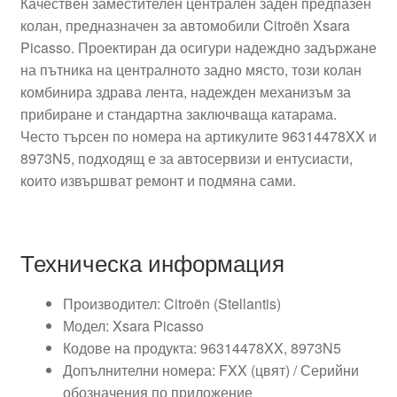
Качествен заместителен централен заден предпазен
колан, предназначен за автомобили Citroën Xsara
Picasso. Проектиран да осигури надеждно задържане
на пътника на централното задно място, този колан
комбинира здрава лента, надежден механизъм за
прибиране и стандартна заключваща катарама.
Често търсен по номера на артикулите 96314478XX и
8973N5, подходящ е за автосервизи и ентусиасти,
които извършват ремонт и подмяна сами.
Техническа информация
Производител: Citroën (Stellantis)
Модел: Xsara Picasso
Кодове на продукта: 96314478XX, 8973N5
Допълнителни номера: FXX (цвят) / Серийни
обозначения по приложение