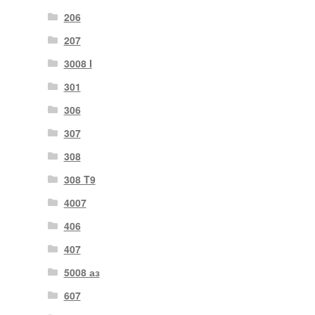
206
207
3008 I
301
306
307
308
308 T9
4007
406
407
5008 аз
607