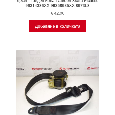
Десен Преден Колан Citroën Xsara Picasso
96314386XX 96358935XX 8973L8
€
42,00
Добавяне в количката