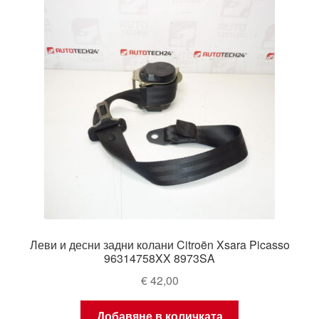
Леви и десни задни колани Citroën Xsara Picasso
96314758XX 8973SA
€
42,00
Добавяне в количката