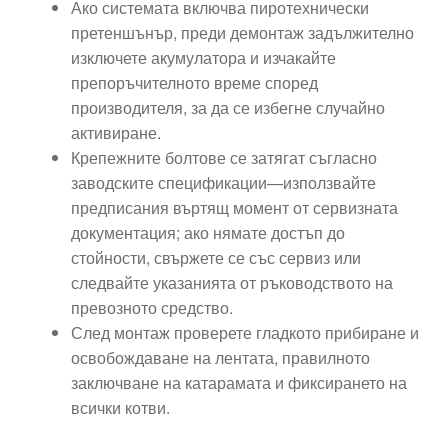
Ако системата включва пиротехнически
претеншънър, преди демонтаж задължително
изключете акумулатора и изчакайте
препоръчителното време според
производителя, за да се избегне случайно
активиране.
Крепежните болтове се затягат съгласно
заводските спецификации—използвайте
предписания въртящ момент от сервизната
документация; ако нямате достъп до
стойности, свържете се със сервиз или
следвайте указанията от ръководството на
превозното средство.
След монтаж проверете гладкото прибиране и
освобождаване на лентата, правилното
заключване на катарамата и фиксирането на
всички котви.